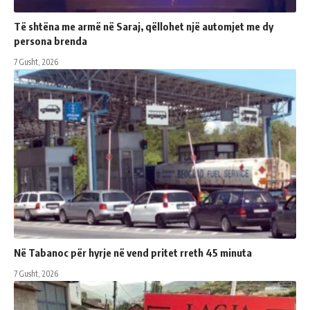
Të shtëna me armë në Saraj, qëllohet një automjet me dy
persona brenda
7 Gusht, 2026
Në Tabanoc për hyrje në vend pritet rreth 45 minuta
7 Gusht, 2026