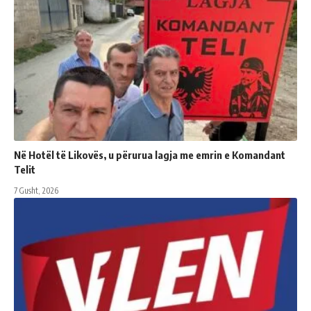
Në Hotël të Likovës, u përurua lagja me emrin e Komandant
Telit
7 Gusht, 2026