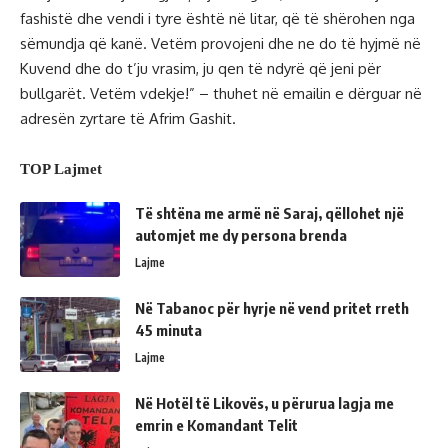
fashistë dhe vendi i tyre është në litar, që të shërohen nga
sëmundja që kanë. Vetëm provojeni dhe ne do të hyjmë në
Kuvend dhe do t’ju vrasim, ju qen të ndyrë që jeni për
bullgarët. Vetëm vdekje!” – thuhet në emailin e dërguar në
adresën zyrtare të Afrim Gashit.
TOP Lajmet
Të shtëna me armë në Saraj, qëllohet një
automjet me dy persona brenda
Lajme
Në Tabanoc për hyrje në vend pritet rreth
45 minuta
Lajme
Në Hotël të Likovës, u përurua lagja me
emrin e Komandant Telit