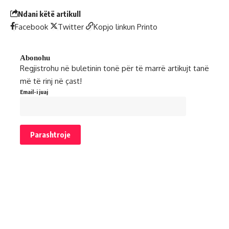
Ndani këtë artikull
Facebook
Twitter
Kopjo linkun
Printo
Abonohu
Regjistrohu në buletinin tonë për të marrë artikujt tanë
më të rinj në çast!
Email-i juaj