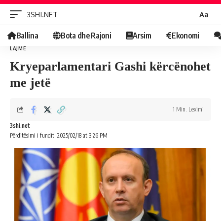
Ndrys
3SHI.NET
Aa
Fontin
Ballina
Bota dhe Rajoni
Arsim
Ekonomi
LAJME
Kryeparlamentari Gashi kërcënohet
me jetë
1 Min. Leximi
3shi.net
Përditësimi i fundit: 2025/02/18 at 3:26 PM