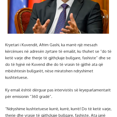
Kryetari i Kuvendit, Afrim Gashi, ka marrë një mesazh
kërcënues në adresën zyrtare të emailit, ku thuhet se “do të
ketë varje dhe therje të gjithçkaje bullgare, fashiste” dhe se
do të hyjnë në Kuvend dhe do të vrasin të gjithë ata që
mbështesin bullgarët, nëse miratohen ndryshimet
kushtetuese.
Ky email është dërguar pas intervistës së kryeparlamentarit
për emisionin “360 gradë”.
“Ndryshime kushtetuese kurrë, kurrë, kurrë! Do të ketë varje,
therje dhe vrasje të gjithçkaje bullgare, fashiste. Ata janë