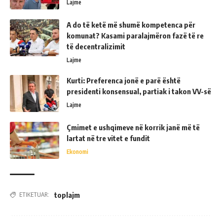
Lajme
A do të ketë më shumë kompetenca për
komunat? Kasami paralajmëron fazë të re
të decentralizimit
Lajme
Kurti: Preferenca jonë e parë është
presidenti konsensual, partiak i takon VV-së
Lajme
Çmimet e ushqimeve në korrik janë më të
lartat në tre vitet e fundit
Ekonomi
toplajm
ETIKETUAR: