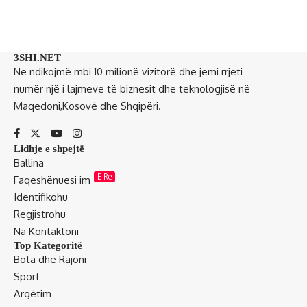
3SHI.NET
Ne ndikojmë mbi 10 milionë vizitorë dhe jemi rrjeti
numër një i lajmeve të biznesit dhe teknologjisë në
Maqedoni,Kosovë dhe Shqipëri.
Lidhje e shpejtë
Ballina
E Re
Faqeshënuesi im
Identifikohu
Regjistrohu
Na Kontaktoni
Top Kategoritë
Bota dhe Rajoni
Sport
Argëtim