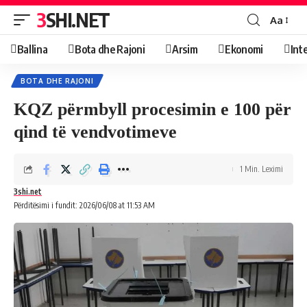
3SHI.NET
Aa
Ballina
Bota dhe Rajoni
Arsim
Ekonomi
Int
BOTA DHE RAJONI
KQZ përmbyll procesimin e 100 për
qind të vendvotimeve
1 Min. Leximi
3shi.net
Përditësimi i fundit: 2026/06/08 at 11:53 AM