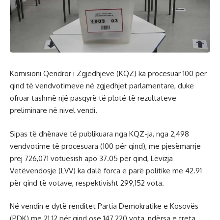
Komisioni Qendror i Zgjedhjeve (KQZ) ka procesuar 100 për
qind të vendvotimeve në zgjedhjet parlamentare, duke
ofruar tashmë një pasqyrë të plotë të rezultateve
preliminare në nivel vendi.
Sipas të dhënave të publikuara nga KQZ-ja, nga 2,498
vendvotime të procesuara (100 për qind), me pjesëmarrje
prej 726,071 votuesish apo 37.05 për qind, Lëvizja
Vetëvendosje (LVV) ka dalë forca e parë politike me 42.91
për qind të votave, respektivisht 299,152 vota.
Në vendin e dytë renditet Partia Demokratike e Kosovës
(PDK) me 21.12 për qind ose 147,220 vota, ndërsa e treta