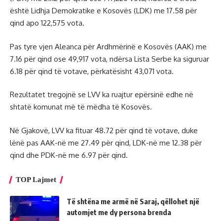
është Lidhja Demokratike e Kosovës (LDK) me 17.58 për
qind apo 122,575 vota.
Pas tyre vjen Aleanca për Ardhmërinë e Kosovës (AAK) me
7.16 për qind ose 49,917 vota, ndërsa Lista Serbe ka siguruar
6.18 për qind të votave, përkatësisht 43,071 vota.
Rezultatet tregojnë se LVV ka ruajtur epërsinë edhe në
shtatë komunat më të mëdha të Kosovës.
Në Gjakovë, LVV ka fituar 48.72 për qind të votave, duke
lënë pas AAK-në me 27.49 për qind, LDK-në me 12.38 për
qind dhe PDK-në me 6.97 për qind.
TOP Lajmet
Të shtëna me armë në Saraj, qëllohet një
automjet me dy persona brenda