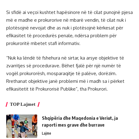
Si sfidë ai veçoi kushtet hapësinore në të cilat punojnë pjesa
më e madhe e prokurorive në mbarë vendin, të cilat nuk i
plotësojnë nevojat dhe as nuk i plotësojnë kërkesat për
efikasitet të procedurës penale, ndërsa problem për
prokuroritë mbetet stafi informativ.
“Nuk ka lëndë të fshehura në sirtar, ka arsye objektive të
zvarritjes së procedurave. Bëhet fjalë për një numër të
vogël prokurorësh, mosparaqitje të palëve, dorëzim.
Rrethanat objektive janë problemi më i madh sa i përket
efikasitetit të Prokurorisë Publike”, tha Prokurori.
TOP Lajmet
Shqipëria dhe Maqedonia e Veriut, ja
raporti mes grave dhe burrave
Lajme