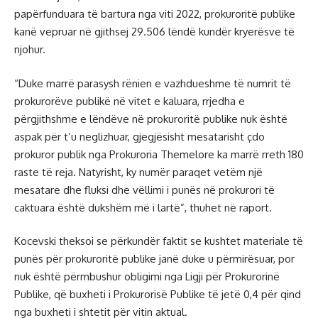
papërfunduara të bartura nga viti 2022, prokuroritë publike
kanë vepruar në gjithsej 29.506 lëndë kundër kryerësve të
njohur.
“Duke marrë parasysh rënien e vazhdueshme të numrit të
prokurorëve publikë në vitet e kaluara, rrjedha e
përgjithshme e lëndëve në prokuroritë publike nuk është
aspak për t’u neglizhuar, gjegjësisht mesatarisht çdo
prokuror publik nga Prokuroria Themelore ka marrë rreth 180
raste të reja. Natyrisht, ky numër paraqet vetëm një
mesatare dhe fluksi dhe vëllimi i punës në prokurori të
caktuara është dukshëm më i lartë”, thuhet në raport.
Kocevski theksoi se përkundër faktit se kushtet materiale të
punës për prokuroritë publike janë duke u përmirësuar, por
nuk është përmbushur obligimi nga Ligji për Prokurorinë
Publike, që buxheti i Prokurorisë Publike të jetë 0,4 për qind
nga buxheti i shtetit për vitin aktual.