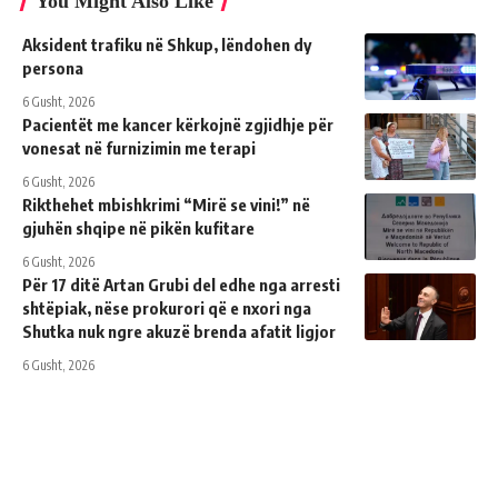
You Might Also Like
Aksident trafiku në Shkup, lëndohen dy
persona
6 Gusht, 2026
Pacientët me kancer kërkojnë zgjidhje për
vonesat në furnizimin me terapi
6 Gusht, 2026
Rikthehet mbishkrimi “Mirë se vini!” në
gjuhën shqipe në pikën kufitare
6 Gusht, 2026
Për 17 ditë Artan Grubi del edhe nga arresti
shtëpiak, nëse prokurori që e nxori nga
Shutka nuk ngre akuzë brenda afatit ligjor
6 Gusht, 2026