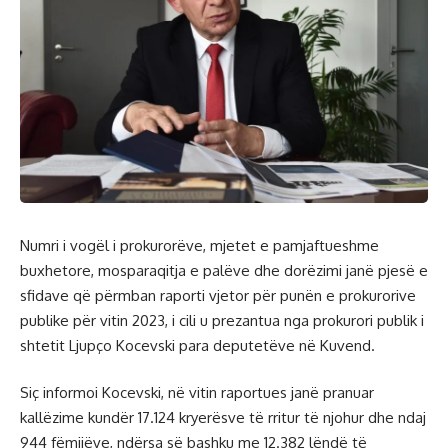
Numri i vogël i prokurorëve, mjetet e pamjaftueshme
buxhetore, mosparaqitja e palëve dhe dorëzimi janë pjesë e
sfidave që përmban raporti vjetor për punën e prokurorive
publike për vitin 2023, i cili u prezantua nga prokurori publik i
shtetit Ljupço Kocevski para deputetëve në Kuvend.
Siç informoi Kocevski, në vitin raportues janë pranuar
kallëzime kundër 17.124 kryerësve të rritur të njohur dhe ndaj
944 fëmijëve, ndërsa së bashku me 12.382 lëndë të