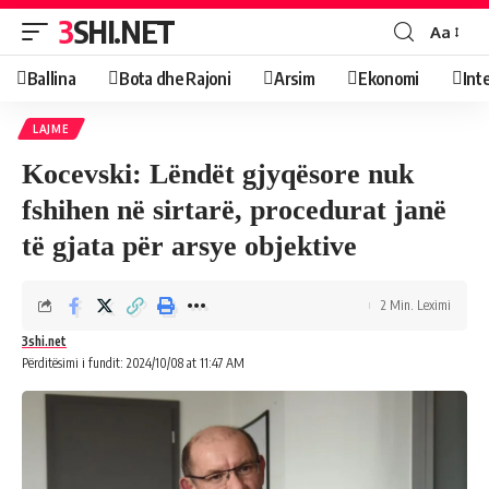
3SHI.NET
Aa
Ballina
Bota dhe Rajoni
Arsim
Ekonomi
Int
LAJME
Kocevski: Lëndët gjyqësore nuk
fshihen në sirtarë, procedurat janë
të gjata për arsye objektive
2 Min. Leximi
3shi.net
Përditësimi i fundit: 2024/10/08 at 11:47 AM