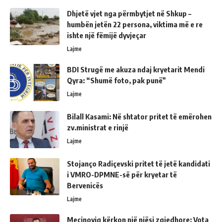
Dhjetë vjet nga përmbytjet në Shkup –
humbën jetën 22 persona, viktima më e re
ishte një fëmijë dyvjeçar
Lajme
BDI Strugë me akuza ndaj kryetarit Mendi
Qyra: “Shumë foto, pak punë”
Lajme
Bilall Kasami: Në shtator pritet të emërohen
zv.ministrat e rinjë
Lajme
Stojanço Radiçevski pritet të jetë kandidati
i VMRO-DPMNE-së për kryetar të
Bervenicës
Lajme
Mecinoviq kërkon një njësi zgjedhore: Vota