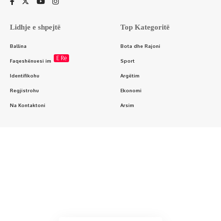
Lidhje e shpejtë
Top Kategoritë
Ballina
Bota dhe Rajoni
E Re
Faqeshënuesi im
Sport
Identifikohu
Argëtim
Regjistrohu
Ekonomi
Na Kontaktoni
Arsim