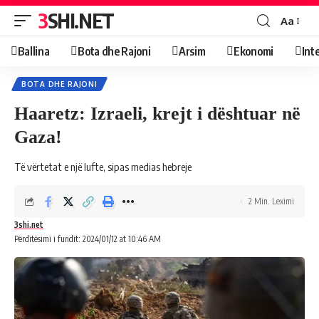
3SHI.NET
Aa
Ballina
Bota dhe Rajoni
Arsim
Ekonomi
Int
BOTA DHE RAJONI
Haaretz: Izraeli, krejt i dështuar në
Gaza!
Të vërtetat e një lufte, sipas medias hebreje
2 Min. Leximi
3shi.net
Përditësimi i fundit: 2024/01/12 at 10:46 AM