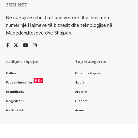
3SHI.NET
Ne ndikojmë mbi 10 milionë vizitorë dhe jemi rrjeti
numër një i lajmeve të biznesit dhe teknologjisë në
Maqedoni,Kosovë dhe Shqipëri.
Lidhje e shpejtë
Top Kategoritë
Ballina
Bota dhe Rajoni
E Re
Faqeshënuesi im
Sport
Identifikohu
Argëtim
Regjistrohu
Ekonomi
Na Kontaktoni
Arsim