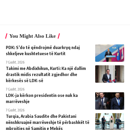
You Might Also Like
PDK: S’do të qëndrojmë duarkryq ndaj
shkeljeve kushtetuese të Kurtit
7 Gusht, 2026
Takimi me Abdixhikun, Kurti: Ka një dallim
drastik midis rezultatit zgjedhor dhe
kërkesës së LDK-së
7 Gusht, 2026
LDK-ja kërkon presidentin ose nuk ka
marrëveshje
7 Gusht, 2026
Turqia, Arabia Saudite dhe Pakistani
nënshkruajnë marrëveshje të përbashkët të
mbrojtjes në Samitin e Mekës