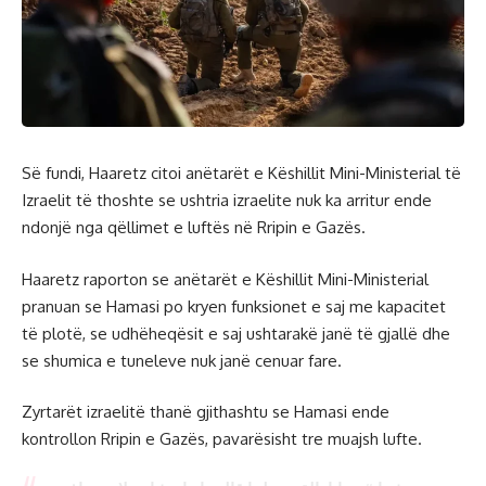
Së fundi, Haaretz citoi anëtarët e Këshillit Mini-Ministerial të
Izraelit të thoshte se ushtria izraelite nuk ka arritur ende
ndonjë nga qëllimet e luftës në Rripin e Gazës.
Haaretz raporton se anëtarët e Këshillit Mini-Ministerial
pranuan se Hamasi po kryen funksionet e saj me kapacitet
të plotë, se udhëheqësit e saj ushtarakë janë të gjallë dhe
se shumica e tuneleve nuk janë cenuar fare.
Zyrtarët izraelitë thanë gjithashtu se Hamasi ende
kontrollon Rripin e Gazës, pavarësisht tre muajsh lufte.