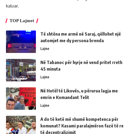
kaluar.
TOP Lajmet
Të shtëna me armë në Saraj, qëllohet një
automjet me dy persona brenda
Lajme
Në Tabanoc për hyrje në vend pritet rreth
45 minuta
Lajme
Në Hotël të Likovës, u përurua lagja me
emrin e Komandant Telit
Lajme
A do të ketë më shumë kompetenca për
komunat? Kasami paralajmëron fazë të re
të decentralizimit