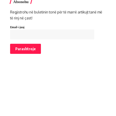
Abonohu
Regjistrohu në buletinin tonë për të marrë artikujt tanë më
të rinj në çast!
Email-i juaj