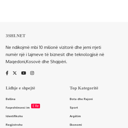
3SHI.NET
Ne ndikojmë mbi 10 milionë vizitorë dhe jemi rrjeti
numër një i lajmeve të biznesit dhe teknologjisë në
Maqedoni,Kosovë dhe Shqipëri.
Lidhje e shpejtë
Top Kategoritë
Ballina
Bota dhe Rajoni
E Re
Faqeshënuesi im
Sport
Identifikohu
Argëtim
Regjistrohu
Ekonomi