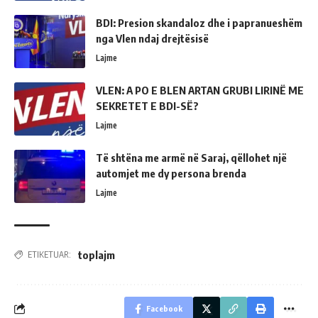
BDI: Presion skandaloz dhe i papranueshëm
nga Vlen ndaj drejtësisë
Lajme
VLEN: A PO E BLEN ARTAN GRUBI LIRINË ME
SEKRETET E BDI-SË?
Lajme
Të shtëna me armë në Saraj, qëllohet një
automjet me dy persona brenda
Lajme
toplajm
ETIKETUAR:
Facebook