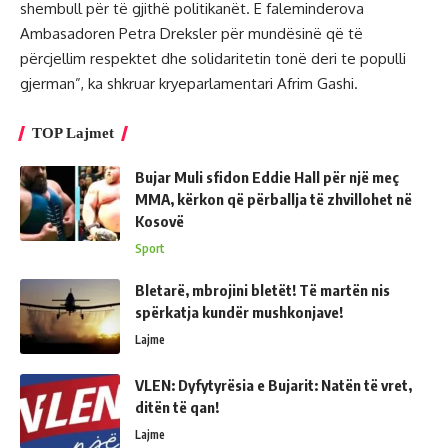
shembull për të gjithë politikanët. E faleminderova
Ambasadoren Petra Dreksler për mundësinë që të
përcjellim respektet dhe solidaritetin tonë deri te populli
gjerman”, ka shkruar kryeparlamentari Afrim Gashi.
TOP Lajmet
Bujar Muli sfidon Eddie Hall për një meç
MMA, kërkon që përballja të zhvillohet në
Kosovë
Sport
Bletarë, mbrojini bletët! Të martën nis
spërkatja kundër mushkonjave!
Lajme
VLEN: Dyfytyrësia e Bujarit: Natën të vret,
ditën të qan!
Lajme