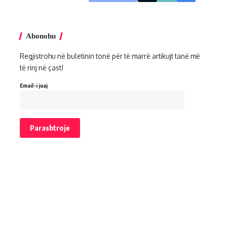
Abonohu
Regjistrohu në buletinin tonë për të marrë artikujt tanë më
të rinj në çast!
Email-i juaj