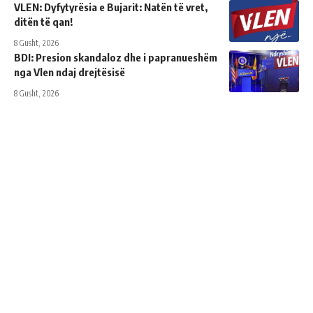
VLEN: Dyfytyrësia e Bujarit: Natën të vret,
ditën të qan!
8 Gusht, 2026
BDI: Presion skandaloz dhe i papranueshëm
nga Vlen ndaj drejtësisë
8 Gusht, 2026