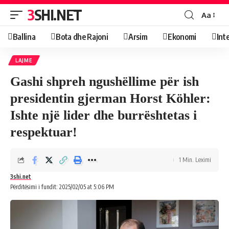
3SHI.NET
Aa
Ballina
Bota dhe Rajoni
Arsim
Ekonomi
Int
LAJME
Gashi shpreh ngushëllime për ish
presidentin gjerman Horst Köhler:
Ishte një lider dhe burrështetas i
respektuar!
1 Min. Leximi
3shi.net
Përditësimi i fundit: 2025/02/05 at 5:06 PM