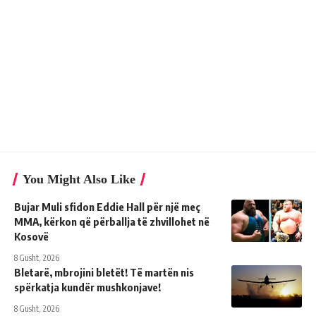
You Might Also Like
Bujar Muli sfidon Eddie Hall për një meç
MMA, kërkon që përballja të zhvillohet në
Kosovë
8 Gusht, 2026
Bletarë, mbrojini bletët! Të martën nis
spërkatja kundër mushkonjave!
8 Gusht, 2026