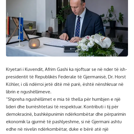
Kryetari i Kuvendit, Afrim Gashi ka njoftuar se në nder të ish-
presidentit të Republikës Federale të Gjermanisë, Dr. Horst
Köhler, i cili ndërroi jetë ditë më parë, është nënshkruar në
librin e ngushëllimeve.
“Shpreha ngushëllimet e mia të thella për humbjen e një
lideri dhe burrështetasi të respektuar. Kontributi i tij për
demokracinë, bashkëpunimin ndërkombëtar dhe përparimin
ekonomik la gjurmë të pashlyeshme, si në Gjermani ashtu
edhe në nivelin ndërkombëtar, duke e bërë atë një