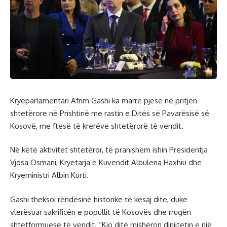
Kryeparlamentari Afrim Gashi ka marrë pjesë në pritjen
shtetërore në Prishtinë me rastin e Ditës së Pavarësisë së
Kosovë, me ftesë të krerëve shtetërorë të vendit.
Në këtë aktivitet shtetëror, të pranishëm ishin Presidentja
Vjosa Osmani, Kryetarja e Kuvendit Albulena Haxhiu dhe
Kryeministri Albin Kurti.
Gashi theksoi rëndësinë historike të kësaj dite, duke
vlerësuar sakrificën e popullit të Kosovës dhe rrugën
shtetformuese të vendit. “Kjo ditë mishëron dinjitetin e një