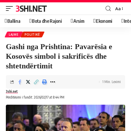
3SHI.NET
Aa
Ballina
Bota dhe Rajoni
Arsim
Ekonomi
Int
LAJME
POLITIKË
Gashi nga Prishtina: Pavarësia e
Kosovës simbol i sakrificës dhe
shtetndërtimit
1 Min. Leximi
3shi.net
Përditësimi i fundit: 2026/02/17 at 8:44 PM