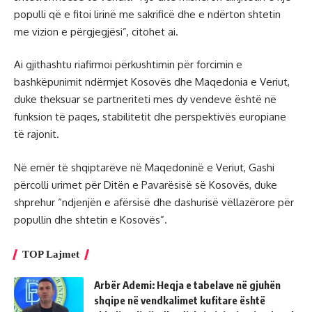
populli që e fitoi lirinë me sakrificë dhe e ndërton shtetin
me vizion e përgjegjësi”, citohet ai.
Ai gjithashtu riafirmoi përkushtimin për forcimin e
bashkëpunimit ndërmjet Kosovës dhe Maqedonia e Veriut,
duke theksuar se partneriteti mes dy vendeve është në
funksion të paqes, stabilitetit dhe perspektivës europiane
të rajonit.
Në emër të shqiptarëve në Maqedoninë e Veriut, Gashi
përcolli urimet për Ditën e Pavarësisë së Kosovës, duke
shprehur “ndjenjën e afërsisë dhe dashurisë vëllazërore për
popullin dhe shtetin e Kosovës”.
TOP Lajmet
Arbër Ademi: Heqja e tabelave në gjuhën
shqipe në vendkalimet kufitare është