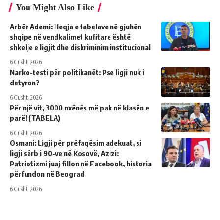
You Might Also Like
Arbër Ademi: Heqja e tabelave në gjuhën
shqipe në vendkalimet kufitare është
shkelje e ligjit dhe diskriminim institucional
6 Gusht, 2026
Narko-testi për politikanët: Pse ligji nuk i
detyron?
6 Gusht, 2026
Për një vit, 3000 nxënës më pak në klasën e
parë! (TABELA)
6 Gusht, 2026
Osmani: Ligji për prëfaqësim adekuat, si
ligji sërb i 90-ve në Kosovë, Azizi:
Patriotizmi juaj fillon në Facebook, historia
përfundon në Beograd
6 Gusht, 2026