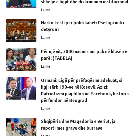
shkelje e ligjit dhe diskriminim institucional
Lajme
Narko-testi për politikanët: Pse ligji nuk i
detyron?
Lajme
Për një vit, 3000 nxënës më pak në klasën e
parë! (TABELA)
Lajme
Osmani: Ligji për prëfaqësim adekuat, si
ligji sërb i 90-ve në Kosovë, Azizi:
Patriotizmi juaj fillon në Facebook, historia
përfundon në Beograd
Lajme
Shqipëria dhe Maqedonia e Veriut, ja
raporti mes grave dhe burrave