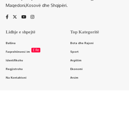
Maqedoni,Kosovë dhe Shqipëri.
Lidhje e shpejtë
Top Kategoritë
Ballina
Bota dhe Rajoni
E Re
Faqeshënuesi im
Sport
Identifikohu
Argëtim
Regjistrohu
Ekonomi
Na Kontaktoni
Arsim