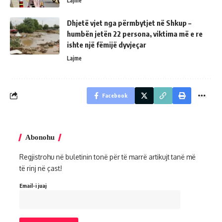
Lajme
Dhjetë vjet nga përmbytjet në Shkup –
humbën jetën 22 persona, viktima më e re
ishte një fëmijë dyvjeçar
Lajme
Facebook
Abonohu
Regjistrohu në buletinin tonë për të marrë artikujt tanë më
të rinj në çast!
Email-i juaj