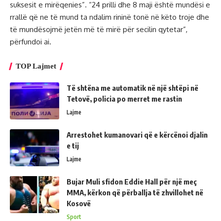
suksesit e mirëqenies”. “24 prilli dhe 8 maji është mundësi e
rrallë që ne të mund ta ndalim rininë tonë në këto troje dhe
të mundësojmë jetën më të mirë për secilin qytetar”,
përfundoi ai.
TOP Lajmet
Të shtëna me automatik në një shtëpi në
Tetovë, policia po merret me rastin
Lajme
Arrestohet kumanovari që e kërcënoi djalin
e tij
Lajme
Bujar Muli sfidon Eddie Hall për një meç
MMA, kërkon që përballja të zhvillohet në
Kosovë
Sport