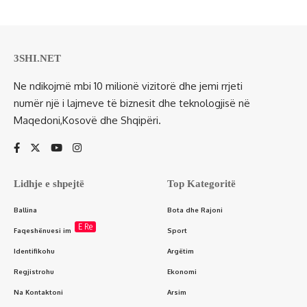
3SHI.NET
Ne ndikojmë mbi 10 milionë vizitorë dhe jemi rrjeti
numër një i lajmeve të biznesit dhe teknologjisë në
Maqedoni,Kosovë dhe Shqipëri.
Lidhje e shpejtë
Top Kategoritë
Ballina
Bota dhe Rajoni
E Re
Faqeshënuesi im
Sport
Identifikohu
Argëtim
Regjistrohu
Ekonomi
Na Kontaktoni
Arsim