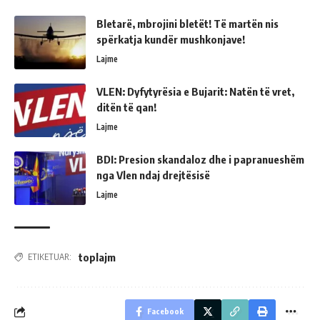
Bletarë, mbrojini bletët! Të martën nis
spërkatja kundër mushkonjave!
Lajme
VLEN: Dyfytyrësia e Bujarit: Natën të vret,
ditën të qan!
Lajme
BDI: Presion skandaloz dhe i papranueshëm
nga Vlen ndaj drejtësisë
Lajme
toplajm
ETIKETUAR:
Facebook