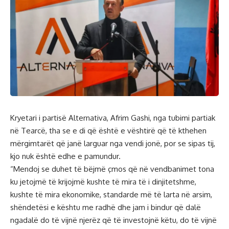
Kryetari i partisë Alternativa, Afrim Gashi, nga tubimi partiak
në Tearcë, tha se e di që është e vështirë që të kthehen
mërgimtarët që janë larguar nga vendi jonë, por se sipas tij,
kjo nuk është edhe e pamundur.
“Mendoj se duhet të bëjmë çmos që në vendbanimet tona
ku jetojmë të krijojmë kushte të mira të i dinjitetshme,
kushte të mira ekonomike, standarde më të larta në arsim,
shëndetësi e kështu me radhë dhe jam i bindur që dalë
ngadalë do të vijnë njerëz që të investojnë këtu, do të vijnë