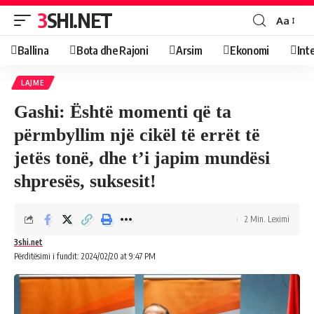
3SHI.NET
Aa
Ballina
Bota dhe Rajoni
Arsim
Ekonomi
Int
LAJME
Gashi: Është momenti që ta
përmbyllim një cikël të errët të
jetës tonë, dhe t’i japim mundësi
shpresës, suksesit!
2 Min. Leximi
3shi.net
Përditësimi i fundit: 2024/02/20 at 9:47 PM