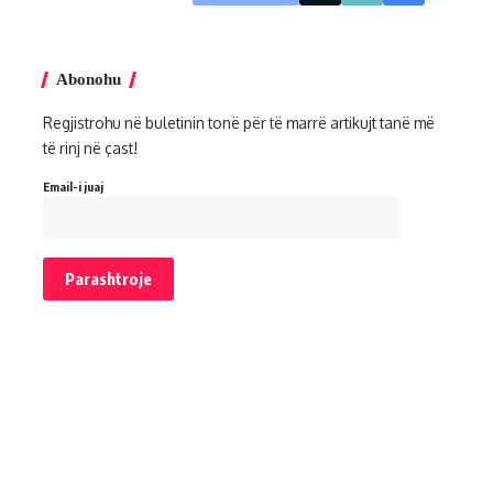
Abonohu
Regjistrohu në buletinin tonë për të marrë artikujt tanë më
të rinj në çast!
Email-i juaj