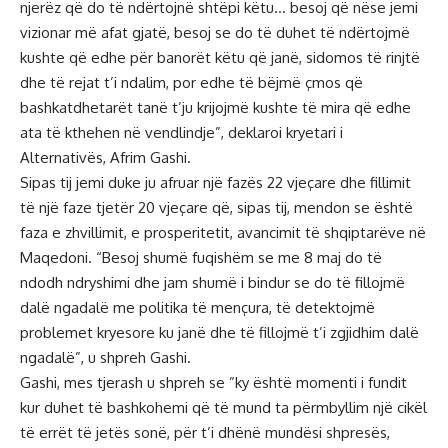
njerëz që do të ndërtojnë shtëpi këtu… besoj që nëse jemi
vizionar më afat gjatë, besoj se do të duhet të ndërtojmë
kushte që edhe për banorët këtu që janë, sidomos të rinjtë
dhe të rejat t’i ndalim, por edhe të bëjmë çmos që
bashkatdhetarët tanë t’ju krijojmë kushte të mira që edhe
ata të kthehen në vendlindje”, deklaroi kryetari i
Alternativës, Afrim Gashi.
Sipas tij jemi duke ju afruar një fazës 22 vjeçare dhe fillimit
të një faze tjetër 20 vjeçare që, sipas tij, mendon se është
faza e zhvillimit, e prosperitetit, avancimit të shqiptarëve në
Maqedoni. “Besoj shumë fuqishëm se me 8 maj do të
ndodh ndryshimi dhe jam shumë i bindur se do të fillojmë
dalë ngadalë me politika të mençura, të detektojmë
problemet kryesore ku janë dhe të fillojmë t’i zgjidhim dalë
ngadalë”, u shpreh Gashi.
Gashi, mes tjerash u shpreh se ”ky është momenti i fundit
kur duhet të bashkohemi që të mund ta përmbyllim një cikël
të errët të jetës sonë, për t’i dhënë mundësi shpresës,