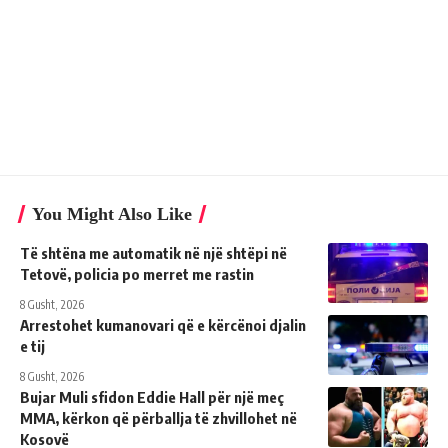
You Might Also Like
Të shtëna me automatik në një shtëpi në
Tetovë, policia po merret me rastin
8 Gusht, 2026
Arrestohet kumanovari që e kërcënoi djalin
e tij
8 Gusht, 2026
Bujar Muli sfidon Eddie Hall për një meç
MMA, kërkon që përballja të zhvillohet në
Kosovë