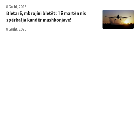
8 Gusht, 2026
Bletarë, mbrojini bletët! Të martën nis
spërkatja kundër mushkonjave!
8 Gusht, 2026