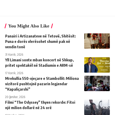
You Might Also Like
Panairi i Artizanateve në Tetovë, Shitësit:
Puna e dorës vlerësohet shumë pak në
vendin tonë
31 Korrik, 2026
Yll Limani sonte mban koncert në Shkup,
pritet spektakël në Stadiumin e ARM-së
17 Korrik, 2026
Mrekullia 550-vjeçare e Stambollit: Miliona
vizitorë pushtojnë pazarin legjendar
“Kapaliçarshi”
20 Qershor, 2026
Filmi “The Odyssey” thyen rekorde: Fitoi
një milion dollarë në 24 orë