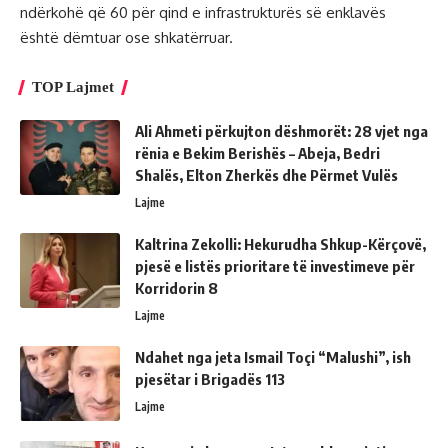
ndërkohë që 60 për qind e infrastrukturës së enklavës
është dëmtuar ose shkatërruar.
TOP Lajmet
Ali Ahmeti përkujton dëshmorët: 28 vjet nga
rënia e Bekim Berishës – Abeja, Bedri
Shalës, Elton Zherkës dhe Përmet Vulës
Lajme
Kaltrina Zekolli: Hekurudha Shkup-Kërçovë,
pjesë e listës prioritare të investimeve për
Korridorin 8
Lajme
Ndahet nga jeta Ismail Toçi “Malushi”, ish
pjesëtar i Brigadës 113
Lajme