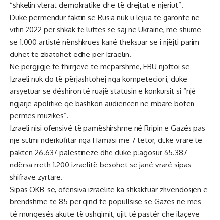
“shkelin vlerat demokratike dhe të drejtat e njeriut”.
Duke përmendur faktin se Rusia nuk u lejua të garonte në
vitin 2022 për shkak të luftës së saj në Ukrainë, më shumë
se 1.000 artistë nënshkrues kanë theksuar se i njëjti parim
duhet të zbatohet edhe për Izraelin.
Në përgjigje të thirrjeve të mëparshme, EBU njoftoi se
Izraeli nuk do të përjashtohej nga kompetecioni, duke
arsyetuar se dëshiron të ruajë statusin e konkursit si “një
ngjarje apolitike që bashkon audiencën në mbarë botën
përmes muzikës”.
Izraeli nisi ofensivë të pamëshirshme në Rripin e Gazës pas
një sulmi ndërkufitar nga Hamasi më 7 tetor, duke vrarë të
paktën 26.637 palestinezë dhe duke plagosur 65.387
ndërsa rreth 1.200 izraelitë besohet se janë vrarë sipas
shifrave zyrtare.
Sipas OKB-së, ofensiva izraelite ka shkaktuar zhvendosjen e
brendshme të 85 për qind të popullsisë së Gazës në mes
të mungesës akute të ushqimit, ujit të pastër dhe ilaçeve