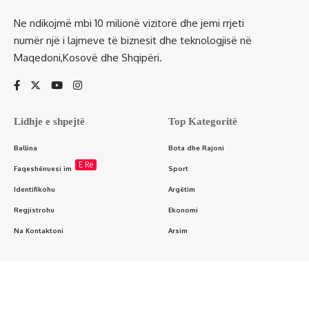
Ne ndikojmë mbi 10 milionë vizitorë dhe jemi rrjeti
numër një i lajmeve të biznesit dhe teknologjisë në
Maqedoni,Kosovë dhe Shqipëri.
Lidhje e shpejtë
Top Kategoritë
Ballina
Bota dhe Rajoni
E Re
Faqeshënuesi im
Sport
Identifikohu
Argëtim
Regjistrohu
Ekonomi
Na Kontaktoni
Arsim