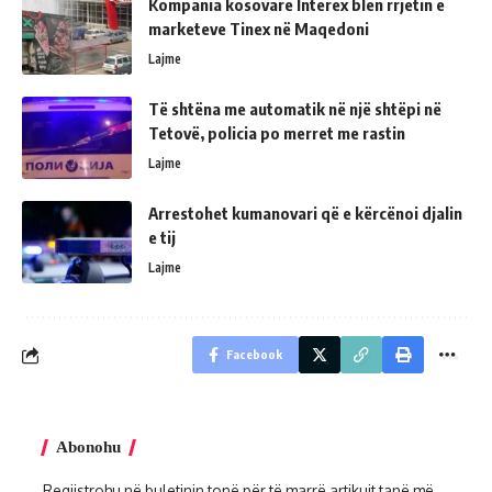
Kompania kosovare Interex blen rrjetin e
marketeve Tinex në Maqedoni
Lajme
Të shtëna me automatik në një shtëpi në
Tetovë, policia po merret me rastin
Lajme
Arrestohet kumanovari që e kërcënoi djalin
e tij
Lajme
Facebook
Abonohu
Regjistrohu në buletinin tonë për të marrë artikujt tanë më