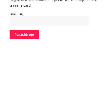
të rinj në çast!
Email-i juaj