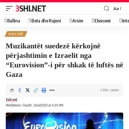
3SHI.NET
Aa
Ballina
Bota dhe Rajoni
Arsim
Ekonomi
Int
KULTURË
Muzikantët suedezë kërkojnë
përjashtimin e Izraelit nga
“Eurovision”-i për shkak të luftës në
Gaza
2 Min. Leximi
3shi.net
Përditësimi i fundit: 2024/01/31 at 6:05 PM