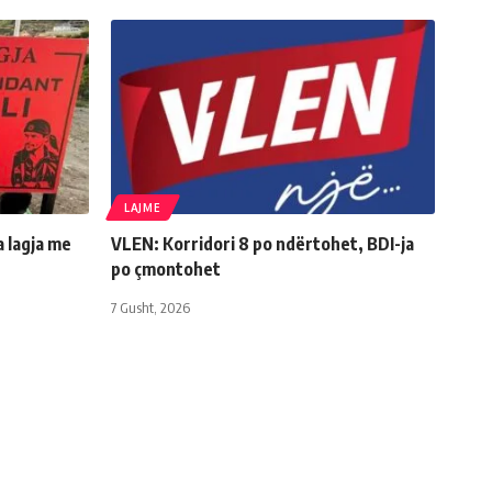
LAJME
a lagja me
VLEN: Korridori 8 po ndërtohet, BDI-ja
po çmontohet
7 Gusht, 2026