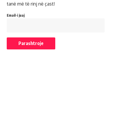
tanë më të rinj në çast!
Email-i juaj