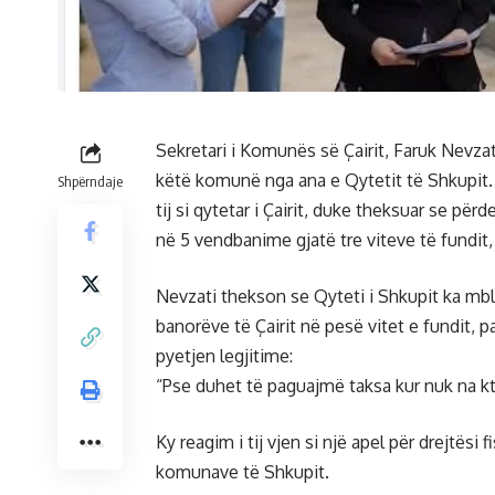
Sekretari i Komunës së Çairit, Faruk Nevza
këtë komunë nga ana e Qytetit të Shkupit. 
Shpërndaje
tij si qytetar i Çairit, duke theksuar se pë
në 5 vendbanime gjatë tre viteve të fundit, n
Nevzati thekson se Qyteti i Shkupit ka mbl
banorëve të Çairit në pesë vitet e fundit, p
pyetjen legjitime:
“Pse duhet të paguajmë taksa kur nuk na k
Ky reagim i tij vjen si një apel për drejtës
komunave të Shkupit.