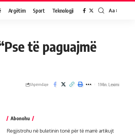
ë
Argëtim
Sport
Teknologji
Aa
 “Pse të paguajmë
1 Min. Leximi
Shpërndaje
Abonohu
Regjistrohu në buletinin tonë për të marrë artikujt