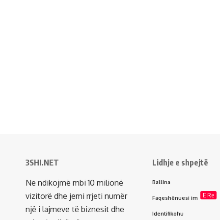
3SHI.NET
Lidhje e shpejtë
Ne ndikojmë mbi 10 milionë
Ballina
vizitorë dhe jemi rrjeti numër
E Re
Faqeshënuesi im
një i lajmeve të biznesit dhe
Identifikohu