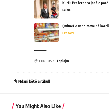
Kurti: Preferenca jonë e parë
Lajme
Çmimet e ushqimeve në korrik 
Ekonomi
ETIKETUAR:
toplajm
Ndani këtë artikull
You Might Also Like