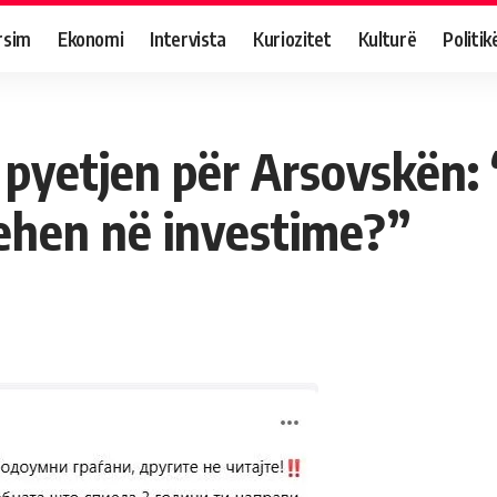
rsim
Ekonomi
Intervista
Kuriozitet
Kulturë
Politik
 pyetjen për Arsovskën:
ehen në investime?”