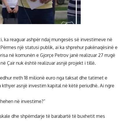
ti, ka reaguar ashpër ndaj mungesës së investimeve në
Përmes një statusi publik, ai ka shprehur pakënaqësinë e
rderisa në komunën e Gjorçe Petrov janë realizuar 27 rrugë
ë Çair nuk është realizuar asnjë projekt i tillë.
edhur rreth 18 milionë euro nga taksat dhe tatimet e
a kthyer asnjë investim kapital në këtë periudhë. Ai ngre
thehen në investime?”
i fiskale dhe shpërndarje të barabartë të buxhetit mes