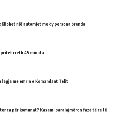
qëllohet një automjet me dy persona brenda
 pritet rreth 45 minuta
ua lagja me emrin e Komandant Telit
tenca për komunat? Kasami paralajmëron fazë të re të