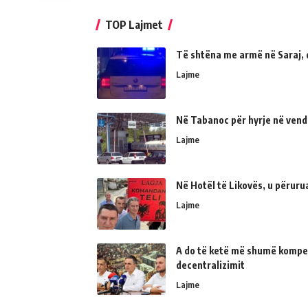
TOP Lajmet
Të shtëna me armë në Saraj, 
Lajme
Në Tabanoc për hyrje në vend
Lajme
Në Hotël të Likovës, u përur
Lajme
A do të ketë më shumë kompe
decentralizimit
Lajme