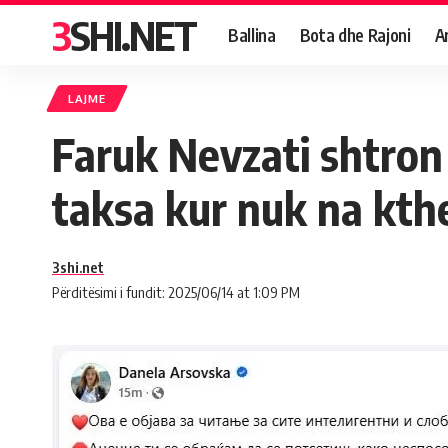
3SHI.NET
Ballina
Bota dhe Rajoni
A
LAJME
Faruk Nevzati shtron
taksa kur nuk na kth
3shi.net
Përditësimi i fundit: 2025/06/14 at 1:09 PM