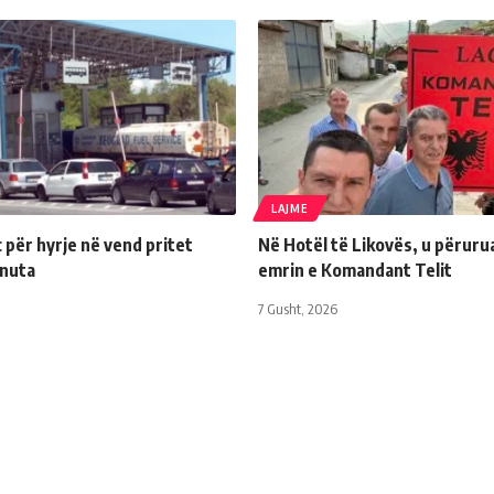
LAJME
për hyrje në vend pritet
Në Hotël të Likovës, u përuru
inuta
emrin e Komandant Telit
7 Gusht, 2026