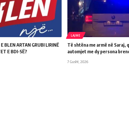
LAJME
 E BLEN ARTAN GRUBI LIRINË
Të shtëna me armë në Saraj, q
ET E BDI-SË?
automjet me dy persona bren
7 Gusht, 2026