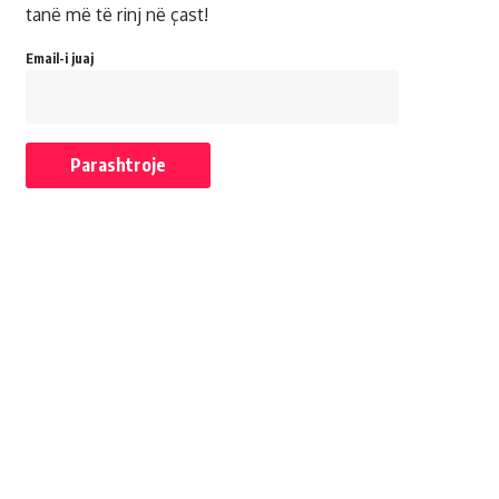
tanë më të rinj në çast!
Email-i juaj