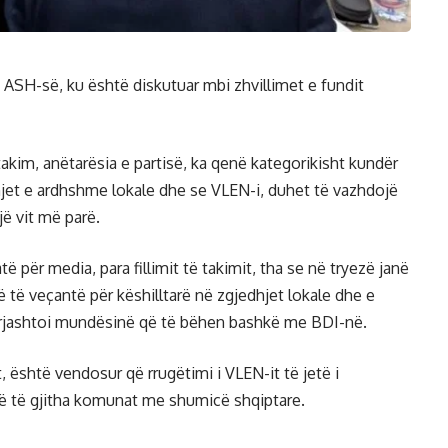
ASH-së, ku është diskutuar mbi zhvillimet e fundit
akim, anëtarësia e partisë, ka qenë kategorikisht kundër
jet e ardhshme lokale dhe se VLEN-i, duhet të vazhdojë
jë vit më parë.
ë për media, para fillimit të takimit, tha se në tryezë janë
ë të veçantë për këshilltarë në zgjedhjet lokale dhe e
përjashtoi mundësinë që të bëhen bashkë me BDI-në.
, është vendosur që rrugëtimi i VLEN-it të jetë i
në të gjitha komunat me shumicë shqiptare.