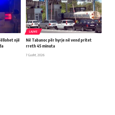
LAJME
ëllohet një
Në Tabanoc për hyrje në vend pritet
da
rreth 45 minuta
7 Gusht, 2026