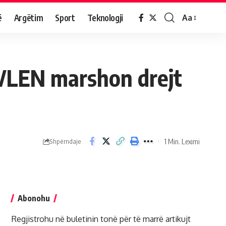
ë
Argëtim
Sport
Teknologji
Aa
 VLEN marshon drejt
1 Min. Leximi
Shpërndaje
Abonohu
Regjistrohu në buletinin tonë për të marrë artikujt