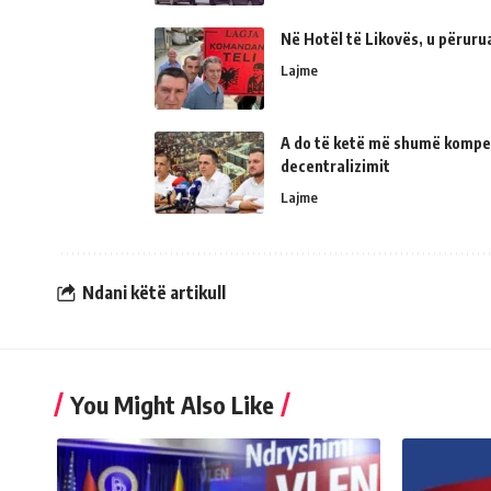
Në Hotël të Likovës, u përur
Lajme
A do të ketë më shumë kompe
decentralizimit
Lajme
Ndani këtë artikull
You Might Also Like