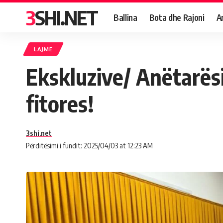
3SHI.NET
Ballina
Bota dhe Rajoni
A
LAJME
Ekskluzive/ Anëtarës
fitores!
3shi.net
Përditësimi i fundit: 2025/04/03 at 12:23 AM