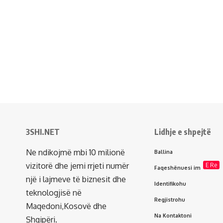
3SHI.NET
Lidhje e shpejtë
Ne ndikojmë mbi 10 milionë
Ballina
vizitorë dhe jemi rrjeti numër
E Re
Faqeshënuesi im
një i lajmeve të biznesit dhe
Identifikohu
teknologjisë në
Regjistrohu
Maqedoni,Kosovë dhe
Na Kontaktoni
Shqipëri.