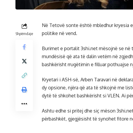
Në Tetovë sonte është mbledhur kryesia e 
politike në vend.
Shpërndaje
Burimet e portalit 3shi.net mësojnë se në t
mundësisë që ata të dalin vetëm në zgjedh
bashkërisht rrugëtimin e filluar pothuajse n
Kryetari i ASH-së, Arben Taravari në deklarat
dy opsione, njëra që ata të shkojnë me list
dytë të shkohet bashkërisht si VLEN. Ai 
Ashtu edhe si pritej dhe siç mëson 3shi.net
përbashkët, gjegjësisht të synohet fitore 