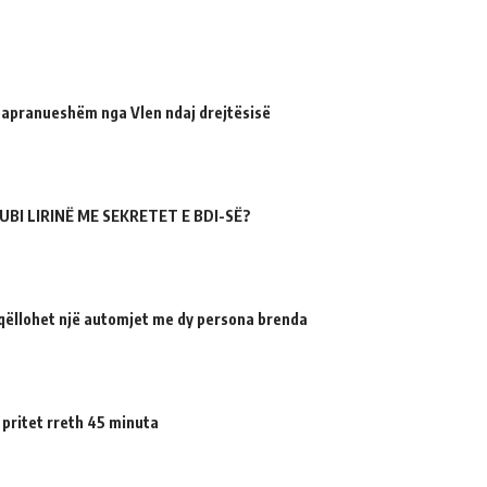
 papranueshëm nga Vlen ndaj drejtësisë
UBI LIRINË ME SEKRETET E BDI-SË?
qëllohet një automjet me dy persona brenda
 pritet rreth 45 minuta