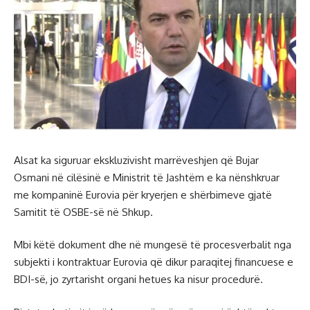
Аlsat ka siguruar ekskluzivisht marrëveshjen që Bujar
Osmani në cilësinë e Ministrit të Jashtëm e ka nënshkruar
me kompaninë Eurovia për kryerjen e shërbimeve gjatë
Samitit të OSBE-së në Shkup.
Mbi këtë dokument dhe në mungesë të procesverbalit nga
subjekti i kontraktuar Eurovia që dikur paraqitej financuese e
BDI-së, jo zyrtarisht organi hetues ka nisur procedurë.