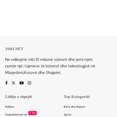
3SHI.NET
Ne ndikojmë mbi 10 milionë vizitorë dhe jemi rrjeti
numër një i lajmeve të biznesit dhe teknologjisë në
Maqedoni,Kosovë dhe Shqipëri.
Lidhje e shpejtë
Top Kategoritë
Ballina
Bota dhe Rajoni
E Re
Faqeshënuesi im
Sport