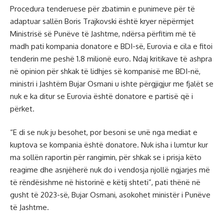
Procedura tenderuese për zbatimin e punimeve për të
adaptuar sallën Boris Trajkovski është kryer nëpërmjet
Ministrisë së Punëve të Jashtme, ndërsa përfitim më të
madh pati kompania donatore e BDI-së, Eurovia e cila e fitoi
tenderin me peshë 1.8 milionë euro. Ndaj kritikave të ashpra
në opinion për shkak të lidhjes së kompanisë me BDI-në,
ministri i Jashtëm Bujar Osmani u ishte përgjigjur me fjalët se
nuk e ka ditur se Eurovia është donatore e partisë që i
përket.
“E di se nuk ju besohet, por besoni se unë nga mediat e
kuptova se kompania është donatore. Nuk isha i lumtur kur
ma sollën raportin për rangimin, për shkak se i prisja këto
reagime dhe asnjëherë nuk do i vendosja njollë ngjarjes më
të rëndësishme në historinë e këtij shteti”, pati thënë në
gusht të 2023-së, Bujar Osmani, asokohet ministër i Punëve
të Jashtme.