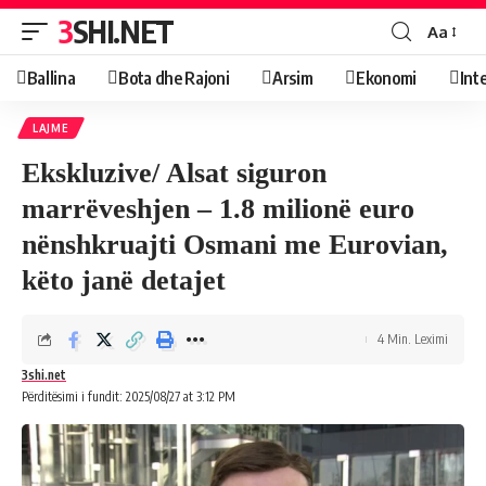
3SHI.NET
Aa
Ballina
Bota dhe Rajoni
Arsim
Ekonomi
Int
LAJME
Ekskluzive/ Alsat siguron
marrëveshjen – 1.8 milionë euro
nënshkruajti Osmani me Eurovian,
këto janë detajet
4 Min. Leximi
3shi.net
Përditësimi i fundit: 2025/08/27 at 3:12 PM