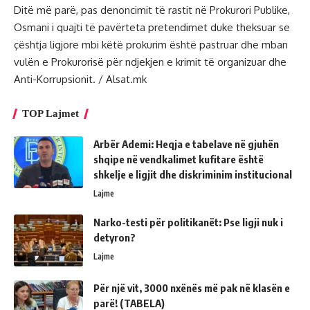
Ditë më parë, pas denoncimit të rastit në Prokurori Publike,
Osmani i quajti të pavërteta pretendimet duke theksuar se
çështja ligjore mbi këtë prokurim është pastruar dhe mban
vulën e Prokurorisë për ndjekjen e krimit të organizuar dhe
Anti-Korrupsionit. / Alsat.mk
TOP Lajmet
Arbër Ademi: Heqja e tabelave në gjuhën
shqipe në vendkalimet kufitare është
shkelje e ligjit dhe diskriminim institucional
Lajme
Narko-testi për politikanët: Pse ligji nuk i
detyron?
Lajme
Për një vit, 3000 nxënës më pak në klasën e
parë! (TABELA)