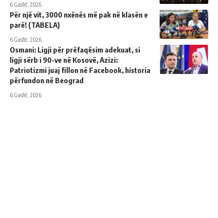
6 Gusht, 2026
Për një vit, 3000 nxënës më pak në klasën e
parë! (TABELA)
6 Gusht, 2026
Osmani: Ligji për prëfaqësim adekuat, si
ligji sërb i 90-ve në Kosovë, Azizi:
Patriotizmi juaj fillon në Facebook, historia
përfundon në Beograd
6 Gusht, 2026