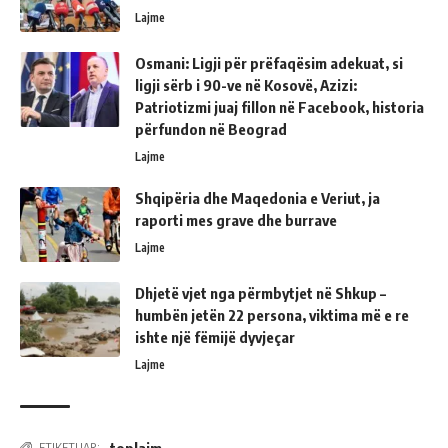
Lajme
Osmani: Ligji për prëfaqësim adekuat, si
ligji sërb i 90-ve në Kosovë, Azizi:
Patriotizmi juaj fillon në Facebook, historia
përfundon në Beograd
Lajme
Shqipëria dhe Maqedonia e Veriut, ja
raporti mes grave dhe burrave
Lajme
Dhjetë vjet nga përmbytjet në Shkup –
humbën jetën 22 persona, viktima më e re
ishte një fëmijë dyvjeçar
Lajme
toplajm
ETIKETUAR: