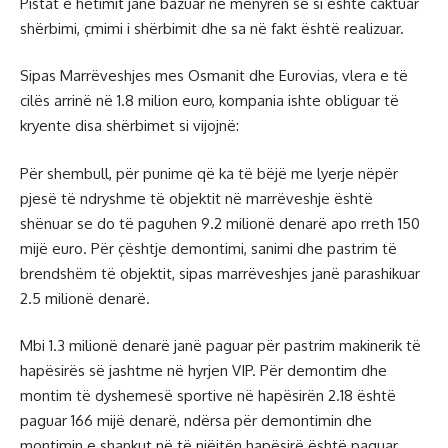
Pistat e hetimit janë bazuar në mënyrën se si është caktuar
shërbimi, çmimi i shërbimit dhe sa në fakt është realizuar.
Sipas Marrëveshjes mes Osmanit dhe Eurovias, vlera e të
cilës arrinë në 1.8 milion euro, kompania ishte obliguar të
kryente disa shërbimet si vijojnë:
Për shembull, për punime që ka të bëjë me lyerje nëpër
pjesë të ndryshme të objektit në marrëveshje është
shënuar se do të paguhen 9.2 milionë denarë apo rreth 150
mijë euro. Për çështje demontimi, sanimi dhe pastrim të
brendshëm të objektit, sipas marrëveshjes janë parashikuar
2.5 milionë denarë.
Mbi 1.3 milionë denarë janë paguar për pastrim makinerik të
hapësirës së jashtme në hyrjen VIP. Për demontim dhe
montim të dyshemesë sportive në hapësirën 2.18 është
paguar 166 mijë denarë, ndërsa për demontimin dhe
montimin e shankut në të njëjtën hapësirë është paguar