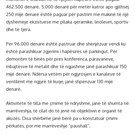
462.500 denarë. 5.000 denarë për metër katror apo gjithsej
250 mijë denarë është paguar për pastrim me makinë të një
dyshemeje ekzistuese me pllaka qeramike, linoleum, sportiv
dhe të tjera.
Për 96.000 denarë është pastruar dhe shenjëzuar vendi ku
është parashikuar zgjerimi i hapësirës së parkingut. Për
demontim të binës për pres konferenca, paravaneve,
mbajtësve të metalit dhe të ngjashme janë parashikuar 150
mijë denarë. Ndërsa vetëm për ngjyrosjen e kanaleve të
ventilimit me ngjyrë të kuqe, janë shpenzuar 130 mijë
denarë.
Aktivitete të tilla me çmime të ndryshme, janë të shumta në
marrëveshja, të cilat do të jenë në objektivin e organit të
akuzës. Disa shërbime janë bërë pa u konstatuar çmimi
përkatës, por me marrëveshje “paushall”.