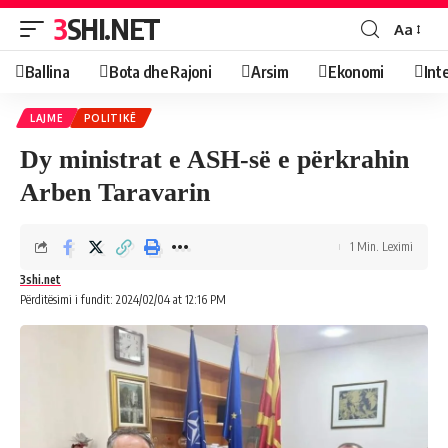
3SHI.NET
Aa
Ballina
Bota dhe Rajoni
Arsim
Ekonomi
Int
LAJME
POLITIKË
Dy ministrat e ASH-së e përkrahin
Arben Taravarin
1 Min. Leximi
3shi.net
Përditësimi i fundit: 2024/02/04 at 12:16 PM