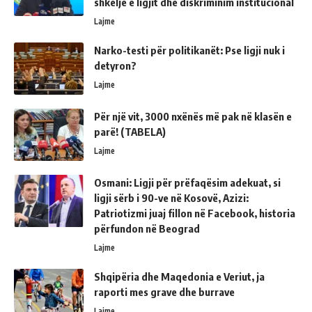
shkelje e ligjit dhe diskriminim institucional
Lajme
Narko-testi për politikanët: Pse ligji nuk i
detyron?
Lajme
Për një vit, 3000 nxënës më pak në klasën e
parë! (TABELA)
Lajme
Osmani: Ligji për prëfaqësim adekuat, si
ligji sërb i 90-ve në Kosovë, Azizi:
Patriotizmi juaj fillon në Facebook, historia
përfundon në Beograd
Lajme
Shqipëria dhe Maqedonia e Veriut, ja
raporti mes grave dhe burrave
Lajme