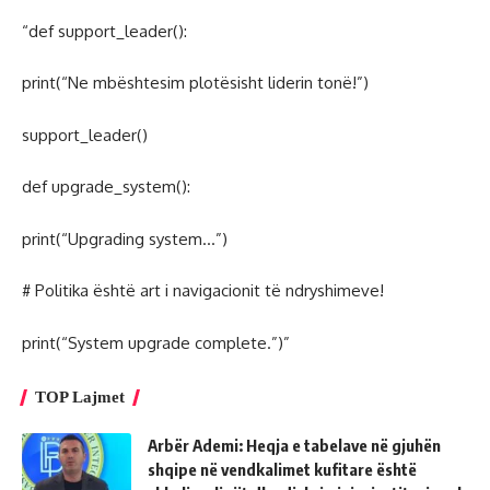
“def support_leader():
print(“Ne mbështesim plotësisht liderin tonë!”)
support_leader()
def upgrade_system():
print(“Upgrading system…”)
# Politika është art i navigacionit të ndryshimeve!
print(“System upgrade complete.”)”
TOP Lajmet
Arbër Ademi: Heqja e tabelave në gjuhën
shqipe në vendkalimet kufitare është