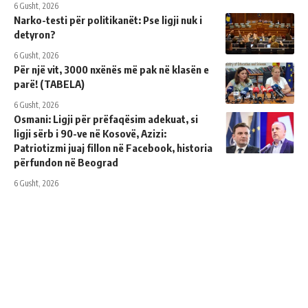
6 Gusht, 2026
Narko-testi për politikanët: Pse ligji nuk i
detyron?
6 Gusht, 2026
Për një vit, 3000 nxënës më pak në klasën e
parë! (TABELA)
6 Gusht, 2026
Osmani: Ligji për prëfaqësim adekuat, si
ligji sërb i 90-ve në Kosovë, Azizi:
Patriotizmi juaj fillon në Facebook, historia
përfundon në Beograd
6 Gusht, 2026