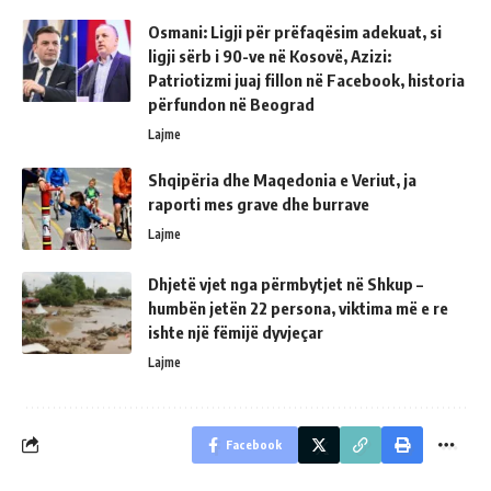
Osmani: Ligji për prëfaqësim adekuat, si
ligji sërb i 90-ve në Kosovë, Azizi:
Patriotizmi juaj fillon në Facebook, historia
përfundon në Beograd
Lajme
Shqipëria dhe Maqedonia e Veriut, ja
raporti mes grave dhe burrave
Lajme
Dhjetë vjet nga përmbytjet në Shkup –
humbën jetën 22 persona, viktima më e re
ishte një fëmijë dyvjeçar
Lajme
Facebook