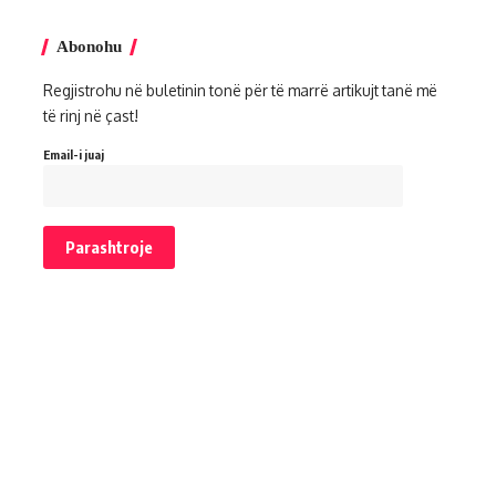
Abonohu
Regjistrohu në buletinin tonë për të marrë artikujt tanë më
të rinj në çast!
Email-i juaj