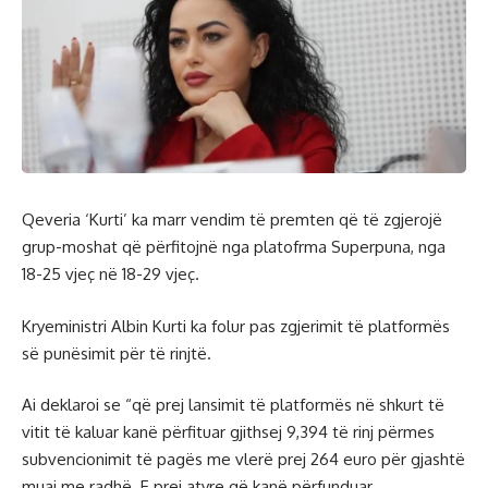
Qeveria ‘Kurti’ ka marr vendim të premten që të zgjerojë
grup-moshat që përfitojnë nga platofrma Superpuna, nga
18-25 vjeç në 18-29 vjeç.
Kryeministri Albin Kurti ka folur pas zgjerimit të platformës
së punësimit për të rinjtë.
Ai deklaroi se “që prej lansimit të platformës në shkurt të
vitit të kaluar kanë përfituar gjithsej 9,394 të rinj përmes
subvencionimit të pagës me vlerë prej 264 euro për gjashtë
muaj me radhë. E prej atyre që kanë përfunduar