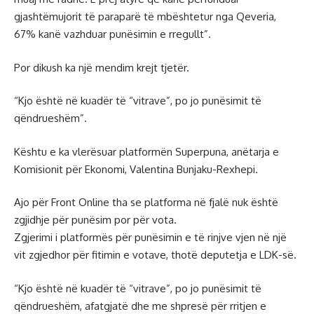
gjashtëmujorit të paraparë të mbështetur nga Qeveria,
67% kanë vazhduar punësimin e rregullt”.
Por dikush ka një mendim krejt tjetër.
“Kjo është në kuadër të “vitrave”, po jo punësimit të
qëndrueshëm”.
Kështu e ka vlerësuar platformën Superpuna, anëtarja e
Komisionit për Ekonomi, Valentina Bunjaku-Rexhepi.
Ajo për Front Online tha se platforma në fjalë nuk është
zgjidhje për punësim por për vota.
Zgjerimi i platformës për punësimin e të rinjve vjen në një
vit zgjedhor për fitimin e votave, thotë deputetja e LDK-së.
“Kjo është në kuadër të “vitrave”, po jo punësimit të
qëndrueshëm, afatgjatë dhe me shpresë për rritjen e