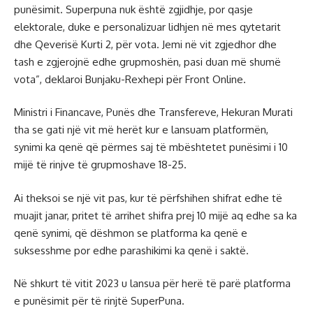
punësimit. Superpuna nuk është zgjidhje, por qasje
elektorale, duke e personalizuar lidhjen në mes qytetarit
dhe Qeverisë Kurti 2, për vota. Jemi në vit zgjedhor dhe
tash e zgjerojnë edhe grupmoshën, pasi duan më shumë
vota”, deklaroi Bunjaku-Rexhepi për Front Online.
Ministri i Financave, Punës dhe Transfereve, Hekuran Murati
tha se gati një vit më herët kur e lansuam platformën,
synimi ka qenë që përmes saj të mbështetet punësimi i 10
mijë të rinjve të grupmoshave 18-25.
Ai theksoi se një vit pas, kur të përfshihen shifrat edhe të
muajit janar, pritet të arrihet shifra prej 10 mijë aq edhe sa ka
qenë synimi, që dëshmon se platforma ka qenë e
suksesshme por edhe parashikimi ka qenë i saktë.
Në shkurt të vitit 2023 u lansua për herë të parë platforma
e punësimit për të rinjtë SuperPuna.