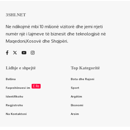
3SHI.NET
Ne ndikojmë mbi 10 milionë vizitorë dhe jemi rrjeti
numër një i lajmeve të biznesit dhe teknologjisë në
Maqedoni,Kosovë dhe Shqipëri.
Lidhje e shpejtë
Top Kategoritë
Ballina
Bota dhe Rajoni
E Re
Faqeshënuesi im
Sport
Identifikohu
Argëtim
Regjistrohu
Ekonomi
Na Kontaktoni
Arsim