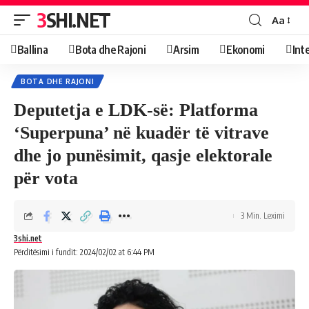
3SHI.NET
Aa
Ballina
Bota dhe Rajoni
Arsim
Ekonomi
Int
BOTA DHE RAJONI
Deputetja e LDK-së: Platforma
‘Superpuna’ në kuadër të vitrave
dhe jo punësimit, qasje elektorale
për vota
3 Min. Leximi
3shi.net
Përditësimi i fundit: 2024/02/02 at 6:44 PM