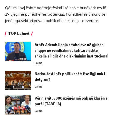
Qëllimi i saj është ndërmjetësimi i të rinjve punëkërkues 18-
29 vjeç me punëdhënës potencial. Punëdhënësit mund të
jenë nga sektori privat, publik dhe sektori jo-qeveritar.
TOP Lajmet
Arbër Ademi: Heqja e tabelave në gjuhën
shqipe në vendkalimet kufitare është
shkelje e ligjit dhe diskriminim institucional
Lajme
Narko-testi për politikanët: Pse ligji nuk i
detyron?
Lajme
Për një vit, 3000 nxënës më pak në klasën e
parë! (TABELA)
Lajme