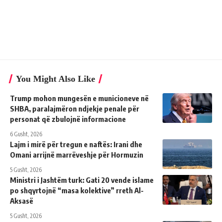
You Might Also Like
Trump mohon mungesën e municioneve në
SHBA, paralajmëron ndjekje penale për
personat që zbulojnë informacione
6 Gusht, 2026
Lajm i mirë për tregun e naftës: Irani dhe
Omani arrijnë marrëveshje për Hormuzin
5 Gusht, 2026
Ministri i Jashtëm turk: ​​Gati 20 vende islame
po shqyrtojnë “masa kolektive” rreth Al-
Aksasë
5 Gusht, 2026