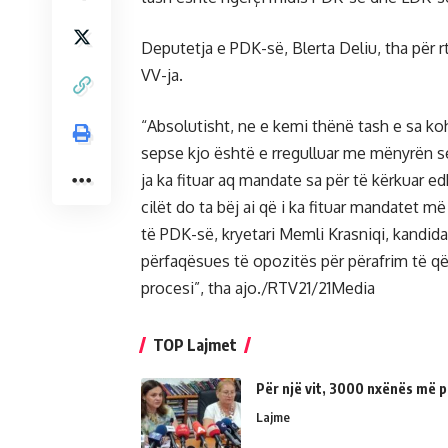
Deputetja e PDK-së, Blerta Deliu, tha për r
VV-ja.
“Absolutisht, ne e kemi thënë tash e sa ko
sepse kjo është e rregulluar me mënyrën se
ja ka fituar aq mandate sa për të kërkuar e
cilët do ta bëj ai që i ka fituar mandatet 
të PDK-së, kryetari Memli Krasniqi, kandid
përfaqësues të opozitës për përafrim të që
procesi”, tha ajo./RTV21/21Media
TOP Lajmet
Për një vit, 3000 nxënës më p
Lajme