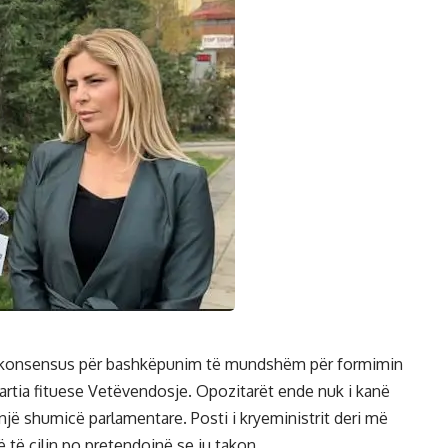
jë konsensus për bashkëpunim të mundshëm për formimin
partia fituese Vetëvendosje. Opozitarët ende nuk i kanë
jë shumicë parlamentare. Posti i kryeministrit deri më
të cilin po pretendojnë se iu takon.