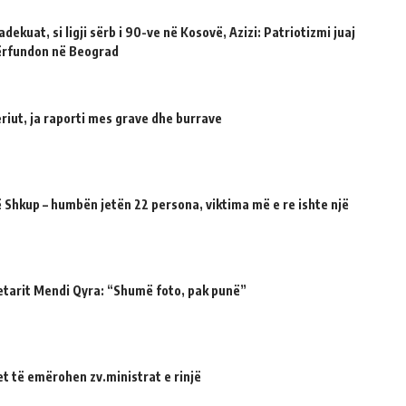
dekuat, si ligji sërb i 90-ve në Kosovë, Azizi: Patriotizmi juaj
përfundon në Beograd
riut, ja raporti mes grave dhe burrave
 Shkup – humbën jetën 22 persona, viktima më e re ishte një
etarit Mendi Qyra: “Shumë foto, pak punë”
et të emërohen zv.ministrat e rinjë