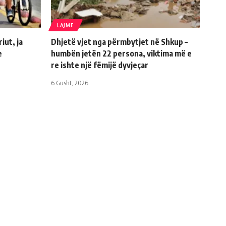
LAJME
iut, ja
Dhjetë vjet nga përmbytjet në Shkup –
e
humbën jetën 22 persona, viktima më e
re ishte një fëmijë dyvjeçar
6 Gusht, 2026