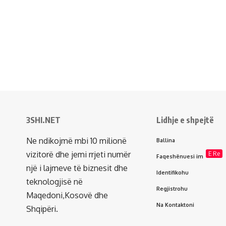
3SHI.NET
Lidhje e shpejtë
Ne ndikojmë mbi 10 milionë
Ballina
vizitorë dhe jemi rrjeti numër
E Re
Faqeshënuesi im
një i lajmeve të biznesit dhe
Identifikohu
teknologjisë në
Regjistrohu
Maqedoni,Kosovë dhe
Na Kontaktoni
Shqipëri.