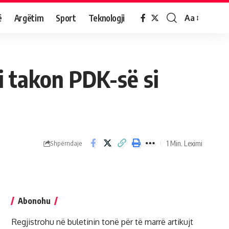
ë
Argëtim
Sport
Teknologji
Aa
 i takon PDK-së si
1 Min. Leximi
Shpërndaje
Abonohu
Regjistrohu në buletinin tonë për të marrë artikujt