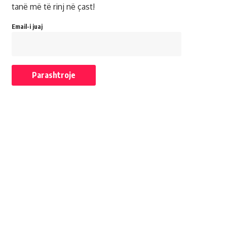
tanë më të rinj në çast!
Email-i juaj