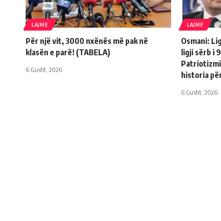
LAJME
LAJME
Për një vit, 3000 nxënës më pak në
Osmani: Lig
klasën e parë! (TABELA)
ligji sërb i
Patriotizmi
6 Gusht, 2026
historia p
6 Gusht, 2026