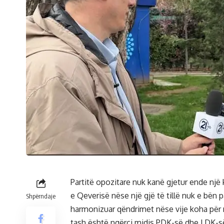
Partitë opozitare nuk kanë gjetur ende n
e Qeverisë nëse një gjë të tillë nuk e bën 
Shpërndaje
harmonizuar qëndrimet nëse vije koha për n
tash është ngërçi midis PDK-së dhe LDK-së 