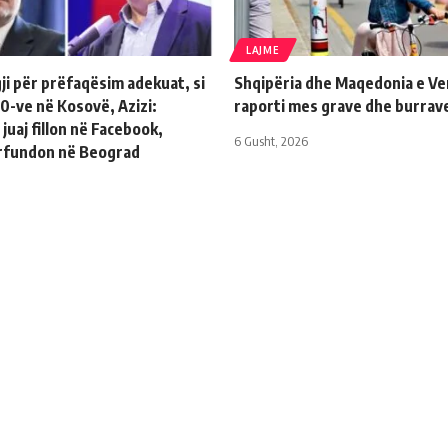
LAJME
ji për prëfaqësim adekuat, si
Shqipëria dhe Maqedonia e Ver
 90-ve në Kosovë, Azizi:
raporti mes grave dhe burrav
 juaj fillon në Facebook,
6 Gusht, 2026
ërfundon në Beograd