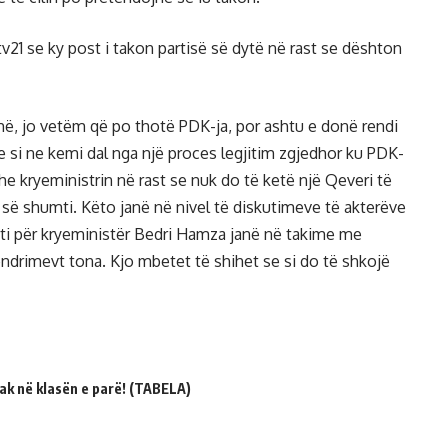
tv21 se ky post i takon partisë së dytë në rast se dështon
hë, jo vetëm që po thotë PDK-ja, por ashtu e donë rendi
 si ne kemi dal nga një proces legjitim zgjedhor ku PDK-
dhe kryeministrin në rast se nuk do të ketë një Qeveri të
më së shumti. Këto janë në nivel të diskutimeve të akterëve
ati për kryeministër Bedri Hamza janë në takime me
ndrimevt tona. Kjo mbetet të shihet se si do të shkojë
ak në klasën e parë! (TABELA)