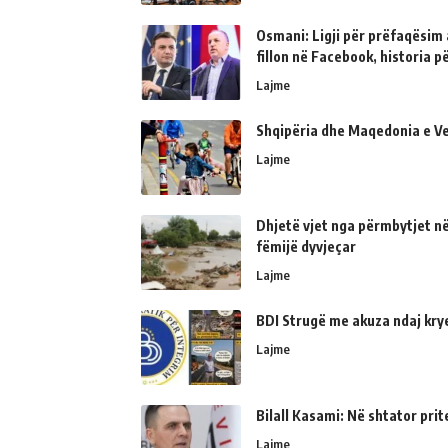
Osmani: Ligji për prëfaqësim a
fillon në Facebook, historia 
Lajme
Shqipëria dhe Maqedonia e Ve
Lajme
Dhjetë vjet nga përmbytjet në
fëmijë dyvjeçar
Lajme
BDI Strugë me akuza ndaj kry
Lajme
Bilall Kasami: Në shtator prit
Lajme