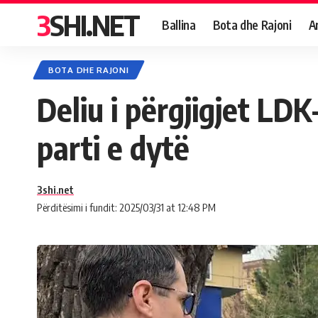
3SHI.NET
Ballina
Bota dhe Rajoni
A
BOTA DHE RAJONI
Deliu i përgjigjet LDK
parti e dytë
3shi.net
Përditësimi i fundit: 2025/03/31 at 12:48 PM