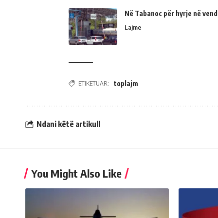
Në Tabanoc për hyrje në vend
Lajme
ETIKETUAR:
toplajm
Ndani këtë artikull
You Might Also Like