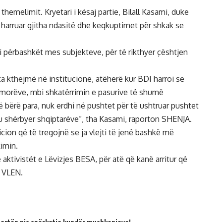
themelimit. Kryetari i kësaj partie, Bilall Kasami, duke
në harruar gjitha ndasitë dhe keqkuptimet për shkak se
 i përbashkët mes subjekteve, për të rikthyer çështjen
 kthejmë në institucione, atëherë kur BDI harroi se
morëve, mbi shkatërrimin e pasurive të shumë
ë bërë para, nuk erdhi në pushtet për të ushtruar pushtet
ju shërbyer shqiptarëve”, tha Kasami, raporton SHENJA.
cion që të tregojnë se ja vlejti të jenë bashkë më
imin.
 aktivistët e Lëvizjes BESA, për atë që kanë arritur që
n VLEN.