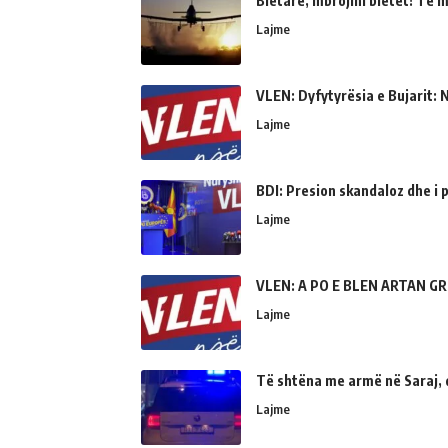
Bletarë, mbrojini bletët! Të 
Lajme
VLEN: Dyfytyrësia e Bujarit: N
Lajme
BDI: Presion skandaloz dhe i
Lajme
VLEN: A PO E BLEN ARTAN GR
Lajme
Të shtëna me armë në Saraj, 
Lajme