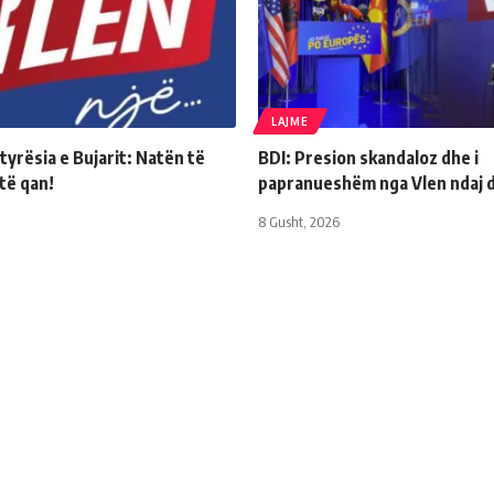
LAJME
yrësia e Bujarit: Natën të
BDI: Presion skandaloz dhe i
 të qan!
papranueshëm nga Vlen ndaj d
8 Gusht, 2026