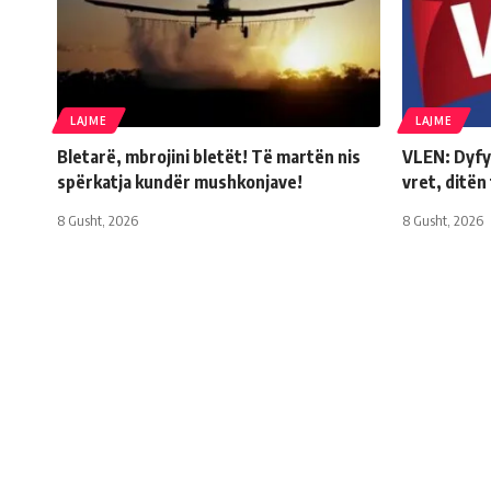
LAJME
LAJME
Bletarë, mbrojini bletët! Të martën nis
VLEN: Dyfyt
spërkatja kundër mushkonjave!
vret, ditën
8 Gusht, 2026
8 Gusht, 2026