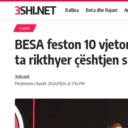
3SHI.NET
Ballina
Bota dhe Rajoni
A
LAJME
BESA feston 10 vjeto
ta rikthyer çështjen 
3shi.net
Përditësimi i fundit: 2024/11/24 at 7:54 PM