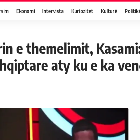
rsim
Ekonomi
Intervista
Kuriozitet
Kulturë
Politik
rin e themelimit, Kasam
shqiptare aty ku e ka ven