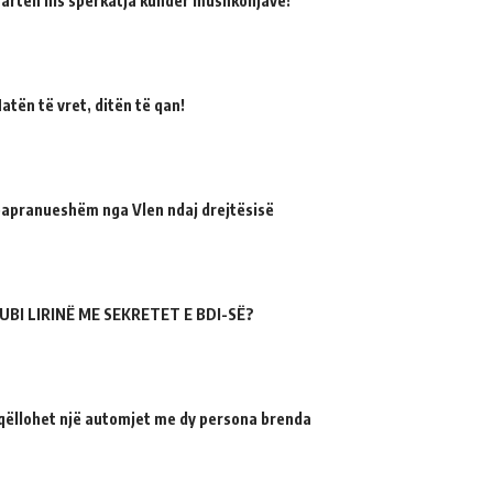
martën nis spërkatja kundër mushkonjave!
atën të vret, ditën të qan!
 papranueshëm nga Vlen ndaj drejtësisë
UBI LIRINË ME SEKRETET E BDI-SË?
qëllohet një automjet me dy persona brenda