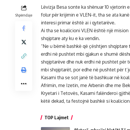
Lëvizja Besa sonte ka shënuar 10 vjetorin e 
folur për krijimin e VLEN-it, tha se ata ka
Shpërndaje
interesi primar është ai i qytetarëve.
Ai tha se koalicioni VLEN është një mision
shqiptare aty ku e ka vendin.
“Ne u bëmë bashkë që çështjen shqiptare ta
erdhi në pushtet mbi gjakun e shumë dësh
shqiptarëve dhe nuk erdhi në pushtet për t
mbi shqiptarët, por edhe në pushtet për t’
Kasami tha se sot janë të bashkuar në koali
Afrimin, me Izetin, me Arbenin dhe me Bek
Kryetari i Tetovës, Kasami falënderoi gjithë
këtë dekad, ta festojnë bashkë si koalicio
TOP Lajmet