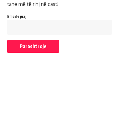
tanë më të rinj në çast!
Email-i juaj