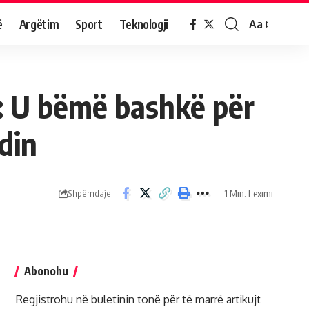
ë
Argëtim
Sport
Teknologji
Aa
i: U bëmë bashkë për
din
1 Min. Leximi
Shpërndaje
Abonohu
Regjistrohu në buletinin tonë për të marrë artikujt