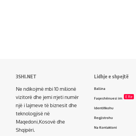
3SHI.NET
Lidhje e shpejtë
Ne ndikojmë mbi 10 milionë
Ballina
vizitorë dhe jemi rrjeti numër
E Re
Faqeshënuesi im
një i lajmeve të biznesit dhe
Identifikohu
teknologjisë në
Regjistrohu
Maqedoni,Kosovë dhe
Na Kontaktoni
Shqipëri.