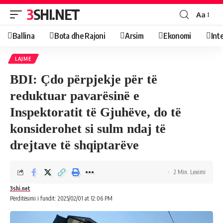
3SHI.NET
Aa
Ballina
Bota dhe Rajoni
Arsim
Ekonomi
Int
LAJME
BDI: Çdo përpjekje për të
reduktuar pavarësinë e
Inspektoratit të Gjuhëve, do të
konsiderohet si sulm ndaj të
drejtave të shqiptarëve
2 Min. Leximi
3shi.net
Përditësimi i fundit: 2025/02/01 at 12:06 PM