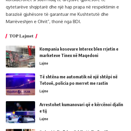
qytetarëve shqiptarë dhe një hap prapa në respektimin e
barazisë gjuhësore të garantuar me Kushtetutë dhe
Marrëveshjen e Ohrit”, thonë nga BDI.
TOP Lajmet
Kompania kosovare Interex blen rrjetin e
marketeve Tinex në Maqedoni
Lajme
Të shtëna me automatik në një shtëpi në
Tetovë, policia po merret me rastin
Lajme
Arrestohet kumanovari që e kërcënoi djalin
e tij
Lajme