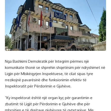
Nga Bashkimi Demokratik për Integrim përmes një
komunikate thonë se shprehin shqetësim për ndryshimet në
Ligjin për Mbikëqyrjen Inspektuese, të cilat sipas tyre
rrezikojnë pavarësinë dhe funksionimin efektiv të
Inspektoratit për Përdorimin e Gjuhëve.
“Ky inspektorat është një organ kyç për garantimin e
zbatimit të Ligjit për Përdorimin e Gjuhëve dhe për
mbrojtjen e të drejtave gjuhësore të qytetarëve. Me