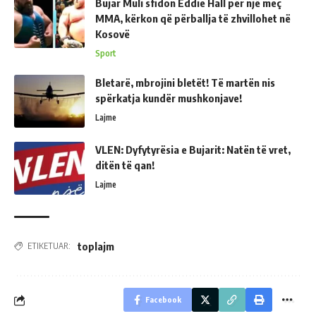
Bujar Muli sfidon Eddie Hall për një meç
MMA, kërkon që përballja të zhvillohet në
Kosovë
Sport
Bletarë, mbrojini bletët! Të martën nis
spërkatja kundër mushkonjave!
Lajme
VLEN: Dyfytyrësia e Bujarit: Natën të vret,
ditën të qan!
Lajme
toplajm
ETIKETUAR:
Facebook