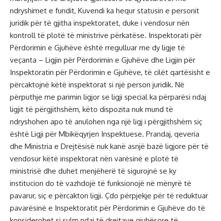
ndryshimet e fundit, Kuvendi ka hequr statusin e personit
juridik për të gjitha inspektoratet, duke i vendosur nën
kontroll të plotë të ministrive përkatëse. Inspektorati për
Përdorimin e Gjuhëve është rregulluar me dy ligje të
veçanta – Ligjin për Përdorimin e Gjuhëve dhe Ligjin për
Inspektoratin për Përdorimin e Gjuhëve, të cilët qartësisht e
përcaktojnë këtë inspektorat si një person juridik. Në
përputhje me parimin ligjor se ligji special ka përparësi ndaj
ligjit të përgjithshëm, këto dispozita nuk mund të
ndryshohen apo të anulohen nga një ligj i përgjithshëm siç
është Ligji për Mbikëqyrjen Inspektuese. Prandaj, qeveria
dhe Ministria e Drejtësisë nuk kanë asnjë bazë ligjore për të
vendosur këtë inspektorat nën varësinë e plotë të
ministrisë dhe duhet menjëherë të sigurojnë se ky
institucion do të vazhdojë të funksionojë në mënyrë të
pavarur, siç e përcakton ligji. Çdo përpjekje për të reduktuar
pavarësinë e Inspektoratit për Përdorimin e Gjuhëve do të
konsiderohet si sulm ndaj të drejtave gjuhësore të