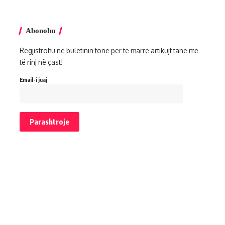
Abonohu
Regjistrohu në buletinin tonë për të marrë artikujt tanë më
të rinj në çast!
Email-i juaj