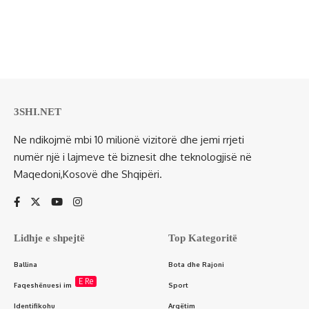
3SHI.NET
Ne ndikojmë mbi 10 milionë vizitorë dhe jemi rrjeti
numër një i lajmeve të biznesit dhe teknologjisë në
Maqedoni,Kosovë dhe Shqipëri.
Lidhje e shpejtë
Top Kategoritë
Ballina
Bota dhe Rajoni
E Re
Faqeshënuesi im
Sport
Identifikohu
Argëtim