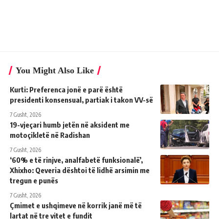
You Might Also Like
Kurti: Preferenca jonë e parë është
presidenti konsensual, partiak i takon VV-së
7 Gusht, 2026
19-vjeçari humb jetën në aksident me
motoçikletë në Radishan
7 Gusht, 2026
‘60% e të rinjve, analfabetë funksionalë’,
Xhixho: Qeveria dështoi të lidhë arsimin me
tregun e punës
7 Gusht, 2026
Çmimet e ushqimeve në korrik janë më të
lartat në tre vitet e fundit