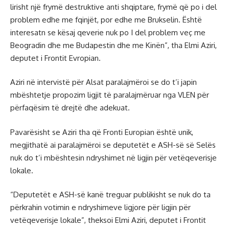
lirisht një frymë destruktive anti shqiptare, frymë që po i del
problem edhe me fqinjët, por edhe me Brukselin. Është
interesatn se kësaj qeverie nuk po I del problem veç me
Beogradin dhe me Budapestin dhe me Kinën”, tha Elmi Aziri,
deputet i Frontit Evropian.
Aziri në intervistë për Alsat paralajmëroi se do t’i japin
mbështetje propozim ligjit të paralajmëruar nga VLEN për
përfaqësim të drejtë dhe adekuat.
Pavarësisht se Aziri tha që Fronti Europian është unik,
megjithatë ai paralajmëroi se deputetët e ASH-së së Selës
nuk do t’i mbështesin ndryshimet në ligjin për vetëqeverisje
lokale.
“Deputetët e ASH-së kanë treguar publikisht se nuk do ta
përkrahin votimin e ndryshimeve ligjore për ligjin për
vetëqeverisje lokale”, theksoi Elmi Aziri, deputet i Frontit