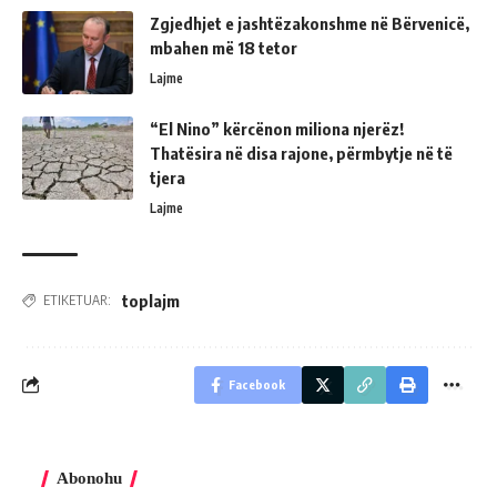
Zgjedhjet e jashtëzakonshme në Bërvenicë,
mbahen më 18 tetor
Lajme
“El Nino” kërcënon miliona njerëz!
Thatësira në disa rajone, përmbytje në të
tjera
Lajme
toplajm
ETIKETUAR:
Facebook
Abonohu