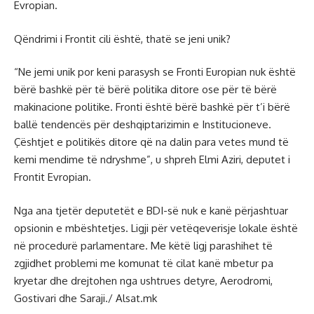
Evropian.
Qëndrimi i Frontit cili është, thatë se jeni unik?
“Ne jemi unik por keni parasysh se Fronti Europian nuk është
bërë bashkë për të bërë politika ditore ose për të bërë
makinacione politike. Fronti është bërë bashkë për t’i bërë
ballë tendencës për deshqiptarizimin e Institucioneve.
Çështjet e politikës ditore që na dalin para vetes mund të
kemi mendime të ndryshme”, u shpreh Elmi Aziri, deputet i
Frontit Evropian.
Nga ana tjetër deputetët e BDI-së nuk e kanë përjashtuar
opsionin e mbështetjes. Ligji për vetëqeverisje lokale është
në procedurë parlamentare. Me këtë ligj parashihet të
zgjidhet problemi me komunat të cilat kanë mbetur pa
kryetar dhe drejtohen nga ushtrues detyre, Aerodromi,
Gostivari dhe Saraji./ Alsat.mk