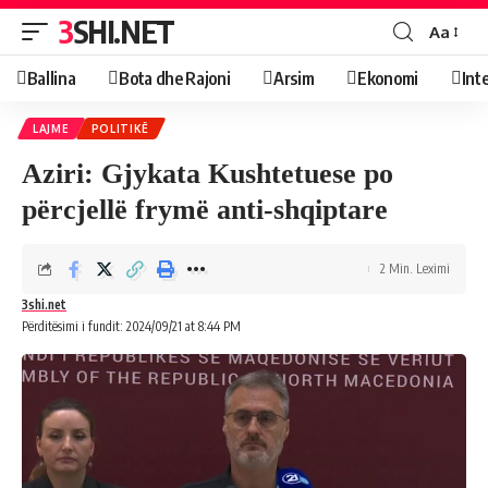
3SHI.NET
Aa
Ballina
Bota dhe Rajoni
Arsim
Ekonomi
Int
LAJME
POLITIKË
Aziri: Gjykata Kushtetuese po
përcjellë frymë anti-shqiptare
2 Min. Leximi
3shi.net
Përditësimi i fundit: 2024/09/21 at 8:44 PM