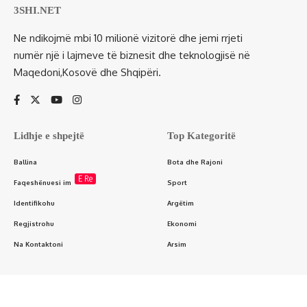
3SHI.NET
Ne ndikojmë mbi 10 milionë vizitorë dhe jemi rrjeti
numër një i lajmeve të biznesit dhe teknologjisë në
Maqedoni,Kosovë dhe Shqipëri.
Lidhje e shpejtë
Top Kategoritë
Ballina
Bota dhe Rajoni
E Re
Faqeshënuesi im
Sport
Identifikohu
Argëtim
Regjistrohu
Ekonomi
Na Kontaktoni
Arsim