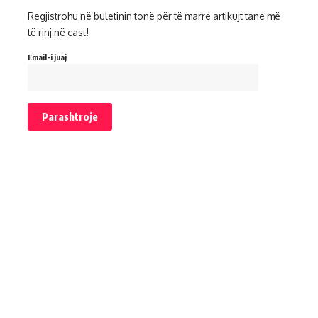
Regjistrohu në buletinin tonë për të marrë artikujt tanë më
të rinj në çast!
Email-i juaj