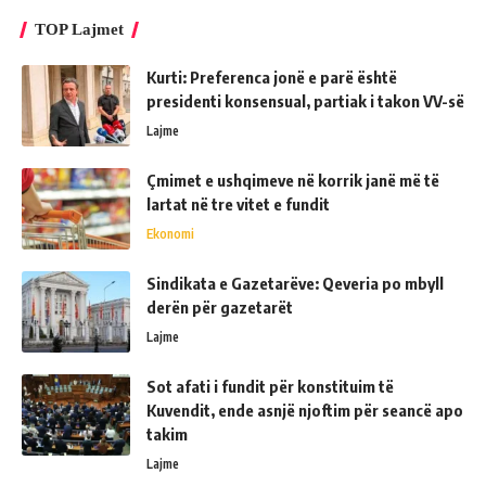
TOP Lajmet
Kurti: Preferenca jonë e parë është
presidenti konsensual, partiak i takon VV-së
Lajme
Çmimet e ushqimeve në korrik janë më të
lartat në tre vitet e fundit
Ekonomi
Sindikata e Gazetarëve: Qeveria po mbyll
derën për gazetarët
Lajme
Sot afati i fundit për konstituim të
Kuvendit, ende asnjë njoftim për seancë apo
takim
Lajme