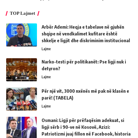
TOP Lajmet
Arbër Ademi: Heqja e tabelave në gjuhën
shqipe në vendkalimet kufitare është
shkelje e ligjit dhe diskriminim institucional
Lajme
Narko-testi për politikanët: Pse ligji nuk i
detyron?
Lajme
Për një vit, 3000 nxënës më pak në klasën e
parë! (TABELA)
Lajme
Osmani: Ligji për prëfaqësim adekuat, si
ligji sërb i 90-ve në Kosovë, Azizi:
Patriotizmi juaj fillon në Facebook, historia