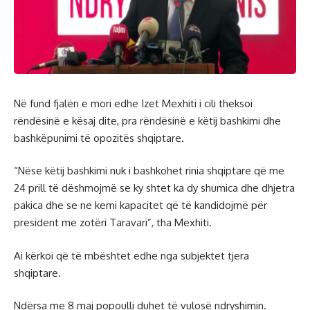
Në fund fjalën e mori edhe Izet Mexhiti i cili theksoi
rëndësinë e kësaj dite, pra rëndësinë e këtij bashkimi dhe
bashkëpunimi të opozitës shqiptare.
“Nëse këtij bashkimi nuk i bashkohet rinia shqiptare që me
24 prill të dëshmojmë se ky shtet ka dy shumica dhe dhjetra
pakica dhe se ne kemi kapacitet që të kandidojmë për
president me zotëri Taravari”, tha Mexhiti.
Ai kërkoi që të mbështet edhe nga subjektet tjera
shqiptare.
Ndërsa me 8 maj popoulli duhet të vulosë ndryshimin.