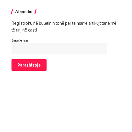
Abonohu
Regjistrohu në buletinin tonë për të marrë artikujt tanë më
të rinj në çast!
Email-i juaj