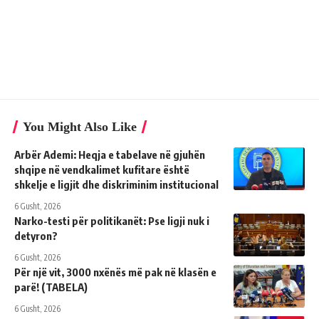
You Might Also Like
Arbër Ademi: Heqja e tabelave në gjuhën
shqipe në vendkalimet kufitare është
shkelje e ligjit dhe diskriminim institucional
6 Gusht, 2026
Narko-testi për politikanët: Pse ligji nuk i
detyron?
6 Gusht, 2026
Për një vit, 3000 nxënës më pak në klasën e
parë! (TABELA)
6 Gusht, 2026