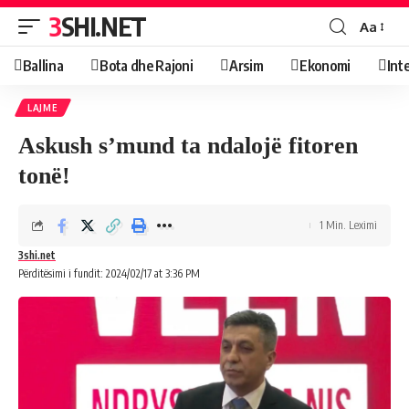
3SHI.NET
Aa
Ballina
Bota dhe Rajoni
Arsim
Ekonomi
Int
LAJME
Askush s’mund ta ndalojë fitoren
tonë!
1 Min. Leximi
3shi.net
Përditësimi i fundit: 2024/02/17 at 3:36 PM