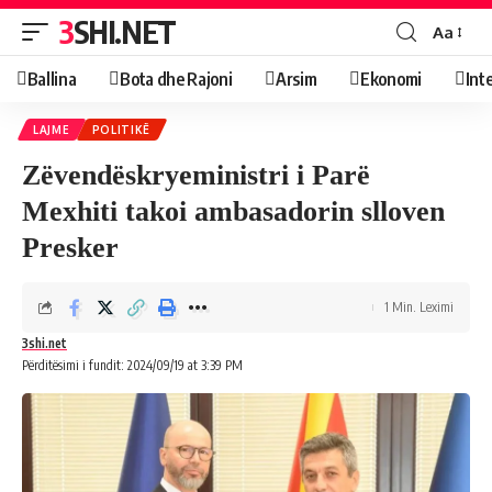
3SHI.NET
Aa
Ballina
Bota dhe Rajoni
Arsim
Ekonomi
Int
LAJME
POLITIKË
Zëvendëskryeministri i Parë
Mexhiti takoi ambasadorin slloven
Presker
1 Min. Leximi
3shi.net
Përditësimi i fundit: 2024/09/19 at 3:39 PM