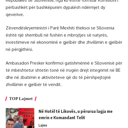
Republikës së Sllovenisë, nga ku është formuar Komisioni i
përbashkët për bashkëpunim dypalësh ndërmjet dy
qeverive.
Zëvendëskryeministri i Parë Mexhiti theksoi se Sllovenia
është një shembull në fushën e mbrojtjes së natyrës,
investimeve në ekonominë e gjelbër dhe zhvillimin e gjelbër
në përgjithësi.
Ambasadori Presker konfirmoi gatishmërinë e Sllovenisë për
të mbështetur shtetin tonë në rrugën drejt integrimit në BE
dhe në zbatimin e aktiviteteve që do të përshpejtojnë
zhvillimin e gjelbër të vendit.
TOP Lajmet
Në Hotël të Likovës, u përurua lagja me
emrin e Komandant Telit
Lajme