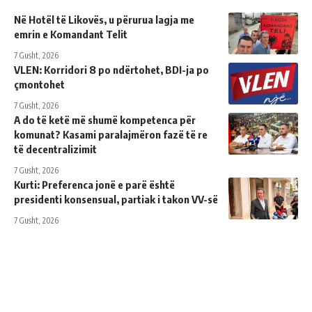
Në Hotël të Likovës, u përurua lagja me
emrin e Komandant Telit
7 Gusht, 2026
VLEN: Korridori 8 po ndërtohet, BDI-ja po
çmontohet
7 Gusht, 2026
A do të ketë më shumë kompetenca për
komunat? Kasami paralajmëron fazë të re
të decentralizimit
7 Gusht, 2026
Kurti: Preferenca jonë e parë është
presidenti konsensual, partiak i takon VV-së
7 Gusht, 2026