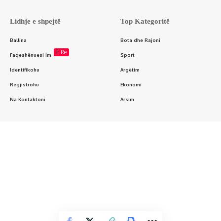
Lidhje e shpejtë
Top Kategoritë
Ballina
Bota dhe Rajoni
E Re
Faqeshënuesi im
Sport
Identifikohu
Argëtim
Regjistrohu
Ekonomi
Na Kontaktoni
Arsim