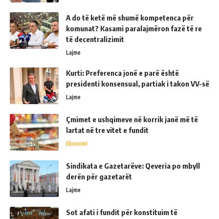
A do të ketë më shumë kompetenca për
komunat? Kasami paralajmëron fazë të re
të decentralizimit
Lajme
Kurti: Preferenca jonë e parë është
presidenti konsensual, partiak i takon VV-së
Lajme
Çmimet e ushqimeve në korrik janë më të
lartat në tre vitet e fundit
Ekonomi
Sindikata e Gazetarëve: Qeveria po mbyll
derën për gazetarët
Lajme
Sot afati i fundit për konstituim të