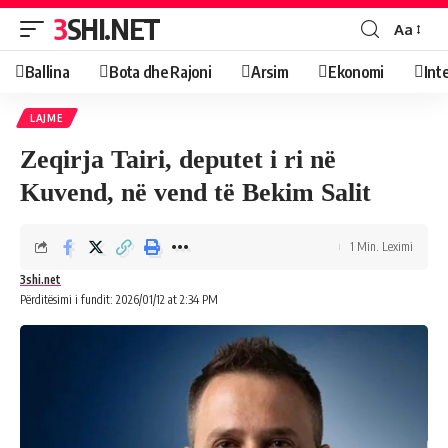
3SHI.NET
Aa
Ballina
Bota dhe Rajoni
Arsim
Ekonomi
Int
LAJME
Zeqirja Tairi, deputet i ri në
Kuvend, në vend të Bekim Salit
1 Min. Leximi
3shi.net
Përditësimi i fundit: 2026/01/12 at 2:34 PM