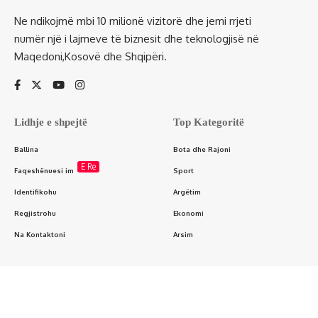
Ne ndikojmë mbi 10 milionë vizitorë dhe jemi rrjeti
numër një i lajmeve të biznesit dhe teknologjisë në
Maqedoni,Kosovë dhe Shqipëri.
Lidhje e shpejtë
Top Kategoritë
Ballina
Bota dhe Rajoni
E Re
Faqeshënuesi im
Sport
Identifikohu
Argëtim
Regjistrohu
Ekonomi
Na Kontaktoni
Arsim