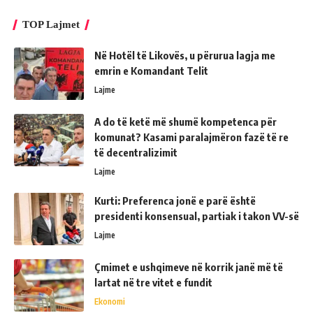
TOP Lajmet
Në Hotël të Likovës, u përurua lagja me
emrin e Komandant Telit
Lajme
A do të ketë më shumë kompetenca për
komunat? Kasami paralajmëron fazë të re
të decentralizimit
Lajme
Kurti: Preferenca jonë e parë është
presidenti konsensual, partiak i takon VV-së
Lajme
Çmimet e ushqimeve në korrik janë më të
lartat në tre vitet e fundit
Ekonomi