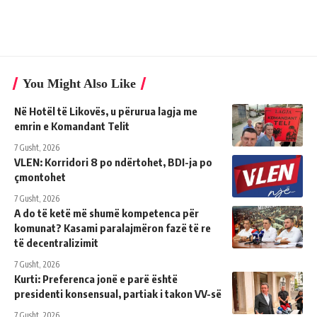
You Might Also Like
Në Hotël të Likovës, u përurua lagja me
emrin e Komandant Telit
7 Gusht, 2026
VLEN: Korridori 8 po ndërtohet, BDI-ja po
çmontohet
7 Gusht, 2026
A do të ketë më shumë kompetenca për
komunat? Kasami paralajmëron fazë të re
të decentralizimit
7 Gusht, 2026
Kurti: Preferenca jonë e parë është
presidenti konsensual, partiak i takon VV-së
7 Gusht, 2026