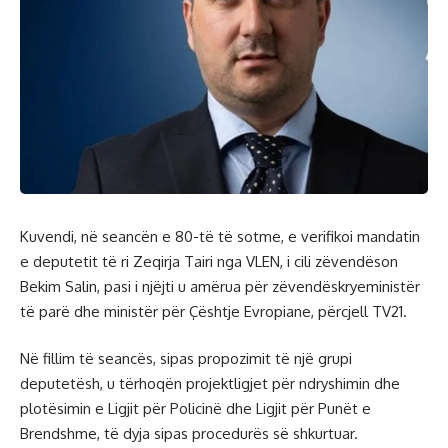
Kuvendi, në seancën e 80-të të sotme, e verifikoi mandatin
e deputetit të ri Zeqirja Tairi nga VLEN, i cili zëvendëson
Bekim Salin, pasi i njëjti u amërua për zëvendëskryeministër
të parë dhe ministër për Çështje Evropiane, përcjell TV21.
Në fillim të seancës, sipas propozimit të një grupi
deputetësh, u tërhoqën projektligjet për ndryshimin dhe
plotësimin e Ligjit për Policinë dhe Ligjit për Punët e
Brendshme, të dyja sipas procedurës së shkurtuar.