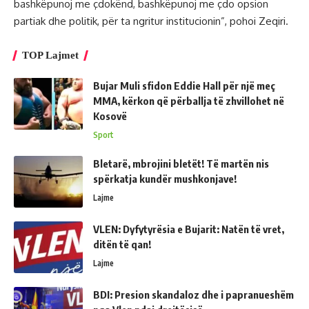
bashkëpunoj me çdokënd, bashkëpunoj me çdo opsion
partiak dhe politik, për ta ngritur institucionin”, pohoi Zeqiri.
TOP Lajmet
Bujar Muli sfidon Eddie Hall për një meç
MMA, kërkon që përballja të zhvillohet në
Kosovë
Sport
Bletarë, mbrojini bletët! Të martën nis
spërkatja kundër mushkonjave!
Lajme
VLEN: Dyfytyrësia e Bujarit: Natën të vret,
ditën të qan!
Lajme
BDI: Presion skandaloz dhe i papranueshëm