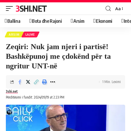
3SHI.NET
Aa
Ballina
Bota dhe Rajoni
Arsim
Ekonomi
Int
ARSIM
LAJME
Zeqiri: Nuk jam njeri i partisë!
Bashkëpunoj me çdokënd për ta
ngritur UNT-në
1 Min. Leximi
3shi.net
Përditësimi i fundit: 2024/09/19 at 2:23 PM