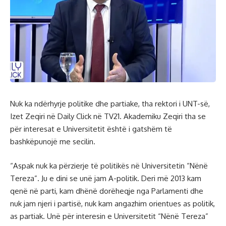
Nuk ka ndërhyrje politike dhe partiake, tha rektori i UNT-së,
Izet Zeqiri në Daily Click në TV21. Akademiku Zeqiri tha se
për interesat e Universitetit është i gatshëm të
bashkëpunojë me secilin.
“Aspak nuk ka përzierje të politikës në Universitetin “Nënë
Tereza”. Ju e dini se unë jam A-politik. Deri më 2013 kam
qenë në parti, kam dhënë dorëheqje nga Parlamenti dhe
nuk jam njeri i partisë, nuk kam angazhim orientues as politik,
as partiak. Unë për interesin e Universitetit “Nënë Tereza”