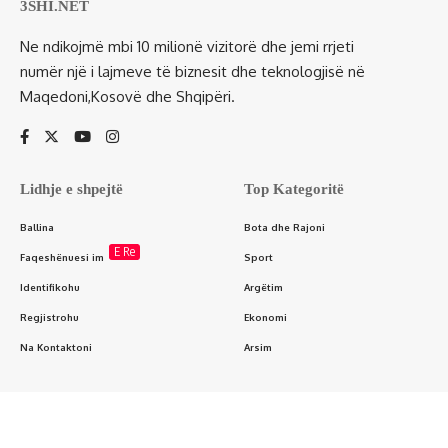
3SHI.NET
Ne ndikojmë mbi 10 milionë vizitorë dhe jemi rrjeti
numër një i lajmeve të biznesit dhe teknologjisë në
Maqedoni,Kosovë dhe Shqipëri.
Lidhje e shpejtë
Top Kategoritë
Ballina
Bota dhe Rajoni
E Re
Faqeshënuesi im
Sport
Identifikohu
Argëtim
Regjistrohu
Ekonomi
Na Kontaktoni
Arsim