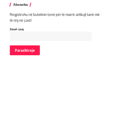
Abonohu
Regjistrohu në buletinin tonë për të marrë artikujt tanë më
të rinj në çast!
Email-i juaj