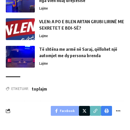
nga Vlen ndaj drejtësisë
Lajme
VLEN: A PO E BLEN ARTAN GRUBI LIRINË ME
SEKRETET E BDI-SË?
Lajme
Të shtëna me armë në Saraj, qëllohet një
automjet me dy persona brenda
Lajme
toplajm
ETIKETUAR:
Facebook