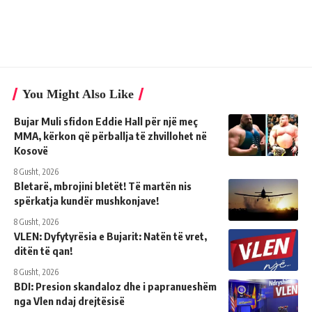
You Might Also Like
Bujar Muli sfidon Eddie Hall për një meç
MMA, kërkon që përballja të zhvillohet në
Kosovë
8 Gusht, 2026
Bletarë, mbrojini bletët! Të martën nis
spërkatja kundër mushkonjave!
8 Gusht, 2026
VLEN: Dyfytyrësia e Bujarit: Natën të vret,
ditën të qan!
8 Gusht, 2026
BDI: Presion skandaloz dhe i papranueshëm
nga Vlen ndaj drejtësisë