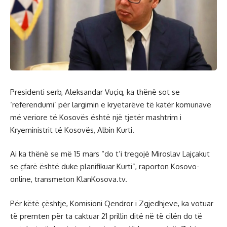
Presidenti serb, Aleksandar Vuçiq, ka thënë sot se
‘referendumi’ për largimin e kryetarëve të katër komunave
më veriore të Kosovës është një tjetër mashtrim i
Kryeministrit të Kosovës, Albin Kurti.
Ai ka thënë se më 15 mars “do t’i tregojë Miroslav Lajçakut
se çfarë është duke planifikuar Kurti”, raporton Kosovo-
online, transmeton KlanKosova.tv.
Për këtë çështje, Komisioni Qendror i Zgjedhjeve, ka votuar
të premten për ta caktuar 21 prillin ditë në të cilën do të