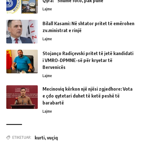
Qyra: “Shumë foto, pak punë”
Lajme
Bilall Kasami: Në shtator pritet të emërohen
zv.ministrat e rinjë
Lajme
Stojanço Radiçevski pritet të jetë kandidati
i VMRO-DPMNE-së për kryetar të
Bervenicës
Lajme
Mecinoviq kërkon një njësi zgjedhore: Vota
e çdo qytetari duhet të ketë peshë të
barabartë
Lajme
kurti
,
vuçiq
ETIKETUAR: