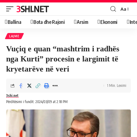
3SHI.NET
Aa
Ballina
Bota dhe Rajoni
Arsim
Ekonomi
Int
LAJME
Vuçiq e quan “mashtrim i radhës
nga Kurti” procesin e largimit të
kryetarëve në veri
1 Min. Leximi
3shi.net
Përditësimi i fundit: 2024/03/09 at 2:18 PM