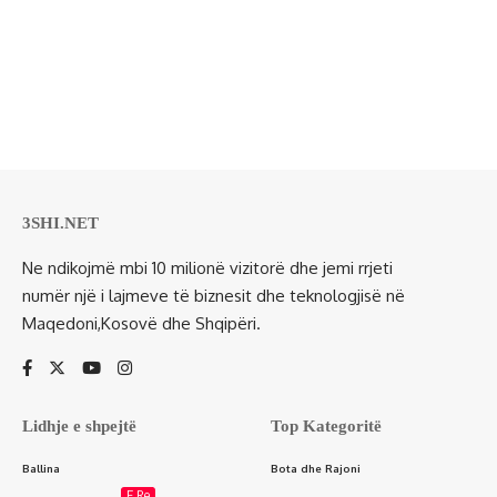
3SHI.NET
Ne ndikojmë mbi 10 milionë vizitorë dhe jemi rrjeti
numër një i lajmeve të biznesit dhe teknologjisë në
Maqedoni,Kosovë dhe Shqipëri.
Lidhje e shpejtë
Top Kategoritë
Ballina
Bota dhe Rajoni
E Re