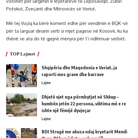
votohet për largimin e kryetarëve të Leposaviqit, Zubin
Potokut, Zveçanit dhe Mitrovicës së Veriut.
Më tej Vuçiq ka bërë koment edhe për vendimin e BQK-së
për ta larguar dinarin serb si mjet pagese në Kosovë, ku ka
thënë se ata do të gjejnë mënyra për t’i ndihmuar serbët.
TOP Lajmet
Shqipëria dhe Maqedonia e Veriut, ja
raporti mes grave dhe burrave
Lajme
Dhjetë vjet nga përmbytjet në Shkup –
humbën jetën 22 persona, viktima më e re
ishte një fëmijë dyvjeçar
Lajme
BDI Strugë me akuza ndaj kryetarit Mendi