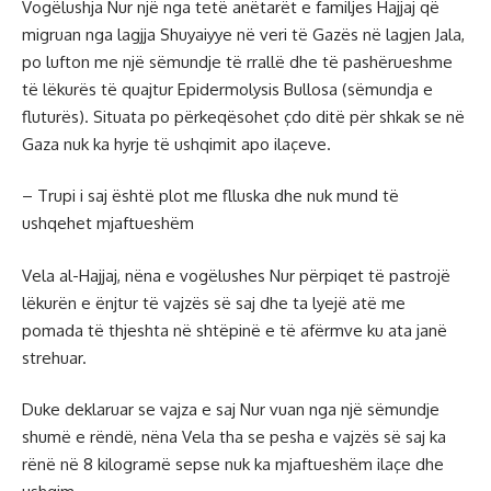
Vogëlushja Nur një nga tetë anëtarët e familjes Hajjaj që
migruan nga lagjja Shuyaiyye në veri të Gazës në lagjen Jala,
po lufton me një sëmundje të rrallë dhe të pashërueshme
të lëkurës të quajtur Epidermolysis Bullosa (sëmundja e
fluturës). Situata po përkeqësohet çdo ditë për shkak se në
Gaza nuk ka hyrje të ushqimit apo ilaçeve.
– Trupi i saj është plot me flluska dhe nuk mund të
ushqehet mjaftueshëm
Vela al-Hajjaj, nëna e vogëlushes Nur përpiqet të pastrojë
lëkurën e ënjtur të vajzës së saj dhe ta lyejë atë me
pomada të thjeshta në shtëpinë e të afërmve ku ata janë
strehuar.
Duke deklaruar se vajza e saj Nur vuan nga një sëmundje
shumë e rëndë, nëna Vela tha se pesha e vajzës së saj ka
rënë në 8 kilogramë sepse nuk ka mjaftueshëm ilaçe dhe