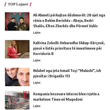
TOP Lajmet
Ali Ahmeti përkujton dëshmorët: 28 vjet nga
rënia e Bekim Berishës – Abeja, Bedri
Shalës, Elton Zherkës dhe Përmet Vulës
Lajme
Kaltrina Zekolli: Hekurudha Shkup-Kërçovë,
pjesë e listës prioritare të investimeve për
Korridorin 8
Lajme
Ndahet nga jeta Ismail Toçi “Malushi”, ish
pjesëtar i Brigadës 113
Lajme
Kompania kosovare Interex blen rrjetin e
marketeve Tinex në Maqedoni
Lajme