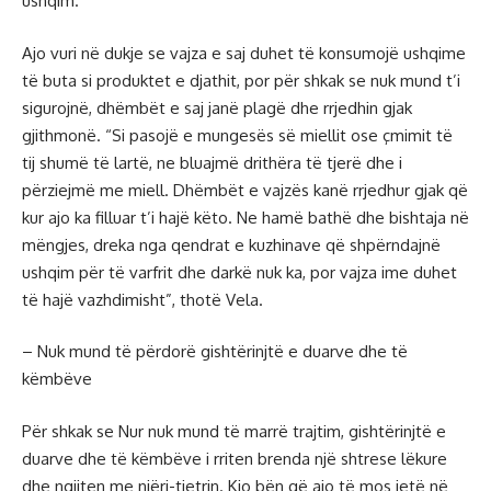
ushqim.
Ajo vuri në dukje se vajza e saj duhet të konsumojë ushqime
të buta si produktet e djathit, por për shkak se nuk mund t’i
sigurojnë, dhëmbët e saj janë plagë dhe rrjedhin gjak
gjithmonë. “Si pasojë e mungesës së miellit ose çmimit të
tij shumë të lartë, ne bluajmë drithëra të tjerë dhe i
përziejmë me miell. Dhëmbët e vajzës kanë rrjedhur gjak që
kur ajo ka filluar t’i hajë këto. Ne hamë bathë dhe bishtaja në
mëngjes, dreka nga qendrat e kuzhinave që shpërndajnë
ushqim për të varfrit dhe darkë nuk ka, por vajza ime duhet
të hajë vazhdimisht”, thotë Vela.
– Nuk mund të përdorë gishtërinjtë e duarve dhe të
këmbëve
Për shkak se Nur nuk mund të marrë trajtim, gishtërinjtë e
duarve dhe të këmbëve i rriten brenda një shtrese lëkure
dhe ngjiten me njëri-tjetrin. Kjo bën që ajo të mos jetë në