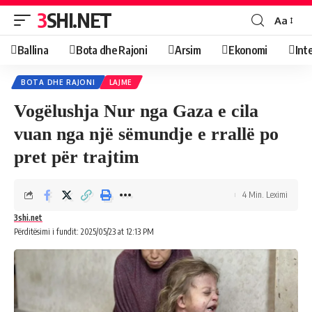
3SHI.NET
Aa
Ballina
Bota dhe Rajoni
Arsim
Ekonomi
Int
BOTA DHE RAJONI
LAJME
Vogëlushja Nur nga Gaza e cila
vuan nga një sëmundje e rrallë po
pret për trajtim
4 Min. Leximi
3shi.net
Përditësimi i fundit: 2025/05/23 at 12:13 PM