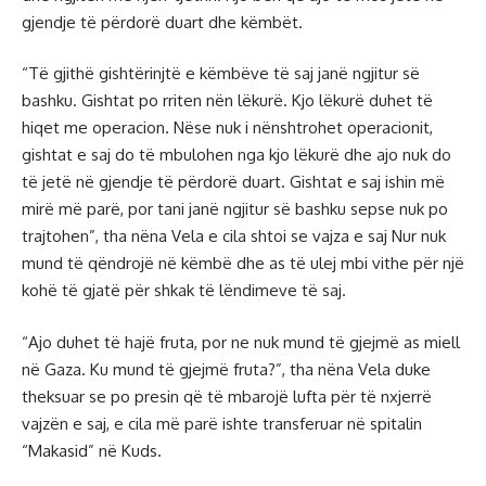
gjendje të përdorë duart dhe këmbët.
“Të gjithë gishtërinjtë e këmbëve të saj janë ngjitur së
bashku. Gishtat po rriten nën lëkurë. Kjo lëkurë duhet të
hiqet me operacion. Nëse nuk i nënshtrohet operacionit,
gishtat e saj do të mbulohen nga kjo lëkurë dhe ajo nuk do
të jetë në gjendje të përdorë duart. Gishtat e saj ishin më
mirë më parë, por tani janë ngjitur së bashku sepse nuk po
trajtohen”, tha nëna Vela e cila shtoi se vajza e saj Nur nuk
mund të qëndrojë në këmbë dhe as të ulej mbi vithe për një
kohë të gjatë për shkak të lëndimeve të saj.
“Ajo duhet të hajë fruta, por ne nuk mund të gjejmë as miell
në Gaza. Ku mund të gjejmë fruta?”, tha nëna Vela duke
theksuar se po presin që të mbarojë lufta për të nxjerrë
vajzën e saj, e cila më parë ishte transferuar në spitalin
“Makasid” në Kuds.