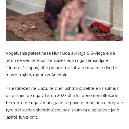
Vogëlushja palestineze Nur Huda al-Hajja 6.5-vjeçare që
jeton në veri të Rripit të Gazës vuan nga sëmundja e
“fluturës” (Lupus) dhe po pret që lufta të mbarojë dhe të
marrë trajtim, raporton Anadolu.
Palestinezët në Gaza, të cilën ushtria izraelite e ka sulmuar
pa pushim që nga 7 tetori 2023 dhe ka qenë nën bllokadë
të rreptë që nga 2 marsi, janë të privuar edhe nga e drejta e
tyre për kujdes shëndetësor, pasi shumica e spitaleve janë
jashtë funksionit.