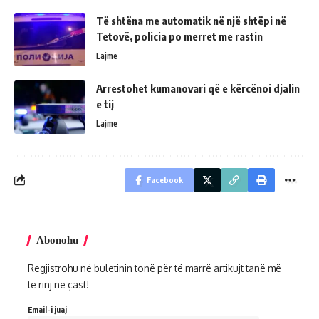
Të shtëna me automatik në një shtëpi në
Tetovë, policia po merret me rastin
Lajme
Arrestohet kumanovari që e kërcënoi djalin
e tij
Lajme
Facebook
Abonohu
Regjistrohu në buletinin tonë për të marrë artikujt tanë më
të rinj në çast!
Email-i juaj