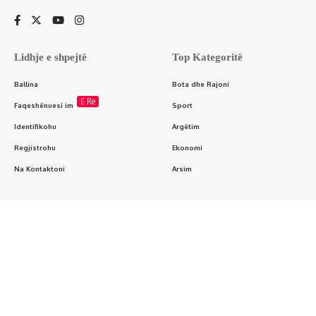
Lidhje e shpejtë
Top Kategoritë
Ballina
Bota dhe Rajoni
E Re
Faqeshënuesi im
Sport
Identifikohu
Argëtim
Regjistrohu
Ekonomi
Na Kontaktoni
Arsim