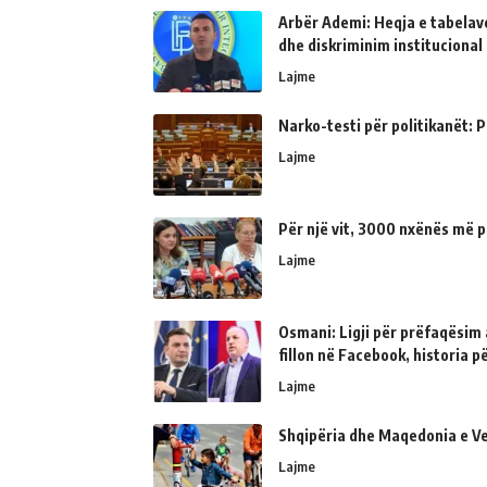
Arbër Ademi: Heqja e tabelave
dhe diskriminim institucional
Lajme
Narko-testi për politikanët: Ps
Lajme
Për një vit, 3000 nxënës më p
Lajme
Osmani: Ligji për prëfaqësim a
fillon në Facebook, historia 
Lajme
Shqipëria dhe Maqedonia e Ve
Lajme