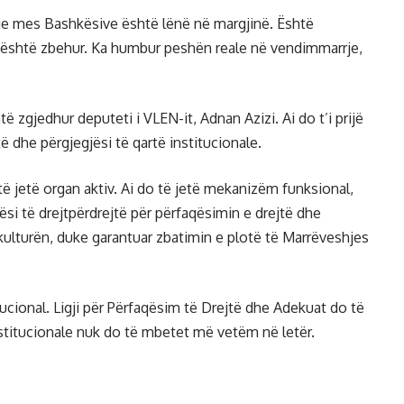
ie mes Bashkësive është lënë në margjinë. Është
tij është zbehur. Ka humbur peshën reale në vendimmarrje,
 zgjedhur deputeti i VLEN-it, Adnan Azizi. Ai do t’i prijë
ë dhe përgjegjësi të qartë institucionale.
ë jetë organ aktiv. Ai do të jetë mekanizëm funksional,
si të drejtpërdrejtë për përfaqësimin e drejtë dhe
kulturën, duke garantuar zbatimin e plotë të Marrëveshjes
tucional. Ligji për Përfaqësim të Drejtë dhe Adekuat do të
nstitucionale nuk do të mbetet më vetëm në letër.