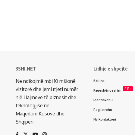
3SHI.NET
Lidhje e shpejtë
Ne ndikojmë mbi 10 milionë
Ballina
vizitorë dhe jemi rrjeti numër
E Re
Faqeshënuesi im
një i lajmeve të biznesit dhe
Identifikohu
teknologjisë në
Regjistrohu
Maqedoni,Kosovë dhe
Na Kontaktoni
Shqipëri.