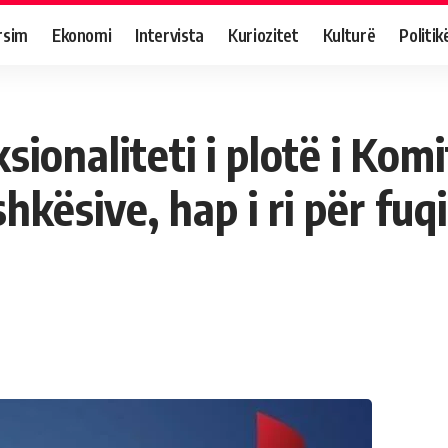
rsim
Ekonomi
Intervista
Kuriozitet
Kulturë
Politik
ionaliteti i plotë i Komi
kësive, hap i ri për fuq