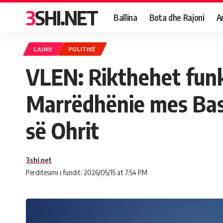
3SHI.NET
Ballina
Bota dhe Rajoni
A
LAJME
POLITIKË
VLEN: Rikthehet funks
Marrëdhënie mes Bash
së Ohrit
3shi.net
Përditësimi i fundit: 2026/05/15 at 7:54 PM