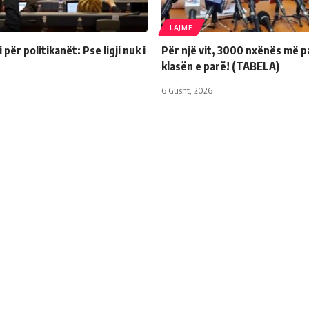
LAJME
për politikanët: Pse ligji nuk i
Për një vit, 3000 nxënës më p
klasën e parë! (TABELA)
6 Gusht, 2026