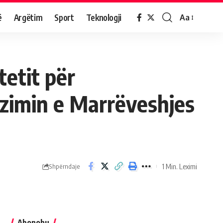
ë
Argëtim
Sport
Teknologji
Aa
tetit për
izimin e Marrëveshjes
1 Min. Leximi
Shpërndaje
Abonohu