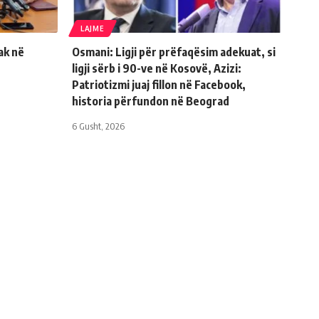
LAJME
ak në
Osmani: Ligji për prëfaqësim adekuat, si
ligji sërb i 90-ve në Kosovë, Azizi:
Patriotizmi juaj fillon në Facebook,
historia përfundon në Beograd
6 Gusht, 2026