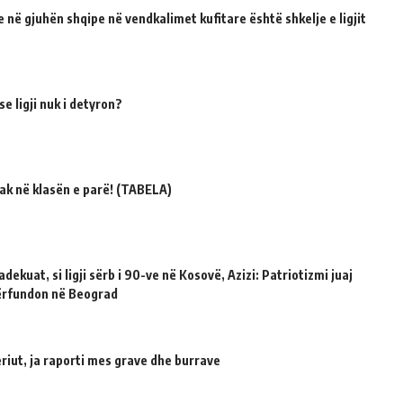
 në gjuhën shqipe në vendkalimet kufitare është shkelje e ligjit
e ligji nuk i detyron?
ak në klasën e parë! (TABELA)
dekuat, si ligji sërb i 90-ve në Kosovë, Azizi: Patriotizmi juaj
përfundon në Beograd
riut, ja raporti mes grave dhe burrave