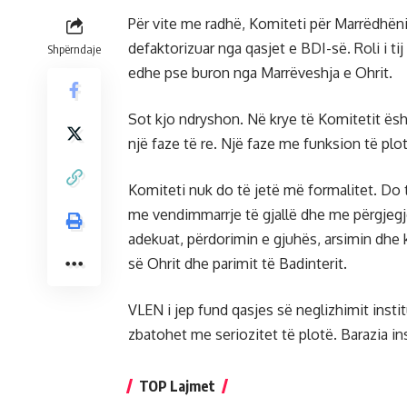
Për vite me radhë, Komiteti për Marrëdhën
defaktorizuar nga qasjet e BDI-së. Roli i 
Shpërndaje
edhe pse buron nga Marrëveshja e Ohrit.
Sot kjo ndryshon. Në krye të Komitetit është
një faze të re. Një faze me funksion të plot
Komiteti nuk do të jetë më formalitet. Do t
me vendimmarrje të gjallë dhe me përgjegjë
adekuat, përdorimin e gjuhës, arsimin dhe 
së Ohrit dhe parimit të Badinterit.
VLEN i jep fund qasjes së neglizhimit insti
zbatohet me seriozitet të plotë. Barazia i
TOP Lajmet