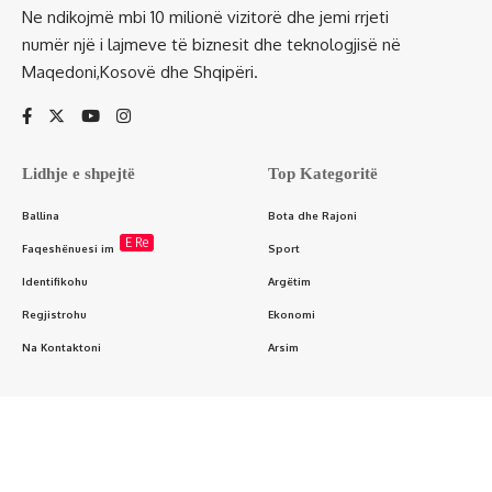
Ne ndikojmë mbi 10 milionë vizitorë dhe jemi rrjeti
numër një i lajmeve të biznesit dhe teknologjisë në
Maqedoni,Kosovë dhe Shqipëri.
Lidhje e shpejtë
Top Kategoritë
Ballina
Bota dhe Rajoni
E Re
Faqeshënuesi im
Sport
Identifikohu
Argëtim
Regjistrohu
Ekonomi
Na Kontaktoni
Arsim