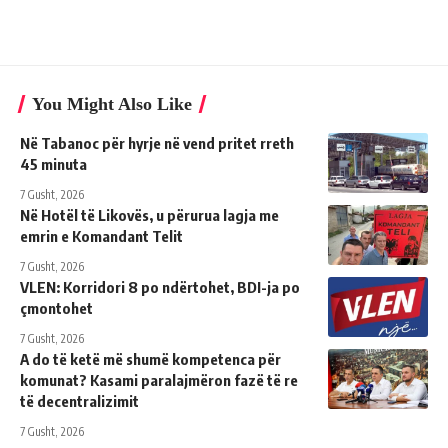
You Might Also Like
Në Tabanoc për hyrje në vend pritet rreth
45 minuta
7 Gusht, 2026
Në Hotël të Likovës, u përurua lagja me
emrin e Komandant Telit
7 Gusht, 2026
VLEN: Korridori 8 po ndërtohet, BDI-ja po
çmontohet
7 Gusht, 2026
A do të ketë më shumë kompetenca për
komunat? Kasami paralajmëron fazë të re
të decentralizimit
7 Gusht, 2026