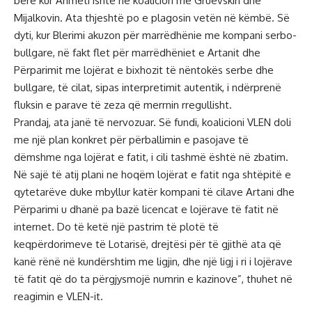
bërë kur Ahmeti ishte në koalicion me Gruevskin dhe
Mijalkovin. Ata thjeshtë po e plagosin vetën në këmbë. Së
dyti, kur Blerimi akuzon për marrëdhënie me kompani serbo-
bullgare, në fakt flet për marrëdhëniet e Artanit dhe
Përparimit me lojërat e bixhozit të nëntokës serbe dhe
bullgare, të cilat, sipas interpretimit autentik, i ndërprenë
fluksin e parave të zeza që merrnin rregullisht.
Prandaj, ata janë të nervozuar. Së fundi, koalicioni VLEN doli
me një plan konkret për përballimin e pasojave të
dëmshme nga lojërat e fatit, i cili tashmë është në zbatim.
Në sajë të atij plani ne hoqëm lojërat e fatit nga shtëpitë e
qytetarëve duke mbyllur katër kompani të cilave Artani dhe
Përparimi u dhanë pa bazë licencat e lojërave të fatit në
internet. Do të ketë një pastrim të plotë të
keqpërdorimeve të Lotarisë, drejtësi për të gjithë ata që
kanë rënë në kundërshtim me ligjin, dhe një ligj i ri i lojërave
të fatit që do ta përgjysmojë numrin e kazinove”, thuhet në
reagimin e VLEN-it.