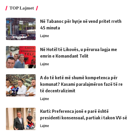
TOP Lajmet
Në Tabanoc për hyrje në vend pritet rreth
45 minuta
Lajme
Në Hotël të Likovës, u përurua lagja me
emrin e Komandant Telit
Lajme
A do të ketë më shumë kompetenca për
komunat? Kasami paralajmëron fazë të re
të decentralizimit
Lajme
Kurti: Preferenca jonë e parë është
presidenti konsensual, partiak i takon VV-së
Lajme