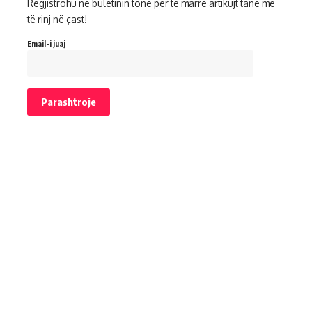
Regjistrohu në buletinin tonë për të marrë artikujt tanë më
të rinj në çast!
Email-i juaj