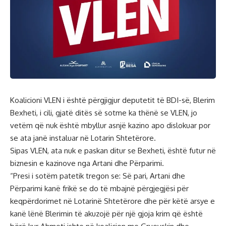
Koalicioni VLEN i është përgjigjur deputetit të BDI-së, Blerim
Bexheti, i cili, gjatë ditës së sotme ka thënë se VLEN, jo
vetëm që nuk është mbyllur asnjë kazino apo dislokuar por
se ata janë instaluar në Lotarin Shtetërore.
Sipas VLEN, ata nuk e paskan ditur se Bexheti, është futur në
biznesin e kazinove nga Artani dhe Përparimi.
“Presi i sotëm patetik tregon se: Së pari, Artani dhe
Përparimi kanë frikë se do të mbajnë përgjegjësi për
keqpërdorimet në Lotarinë Shtetërore dhe për këtë arsye e
kanë lënë Blerimin të akuzojë për një gjoja krim që është