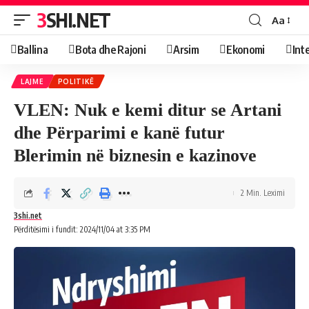
3SHI.NET
Aa
Ballina
Bota dhe Rajoni
Arsim
Ekonomi
Int
LAJME
POLITIKË
VLEN: Nuk e kemi ditur se Artani
dhe Përparimi e kanë futur
Blerimin në biznesin e kazinove
2 Min. Leximi
3shi.net
Përditësimi i fundit: 2024/11/04 at 3:35 PM