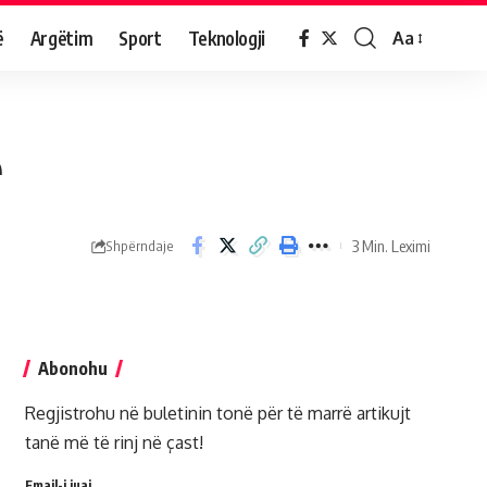
ë
Argëtim
Sport
Teknologji
Aa
ë
3 Min. Leximi
Shpërndaje
Abonohu
Regjistrohu në buletinin tonë për të marrë artikujt
tanë më të rinj në çast!
Email-i juaj