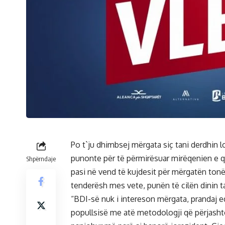
Po t`ju dhimbsej mërgata siç tani derdhin lo
punonte për të përmirësuar mirëqenien e q
Shpërndaje
pasi në vend të kujdesit për mërgatën tonë
tenderësh mes vete, punën të cilën dinin t
“BDI-së nuk i intereson mërgata, prandaj edh
popullsisë me atë metodologji që përjasht