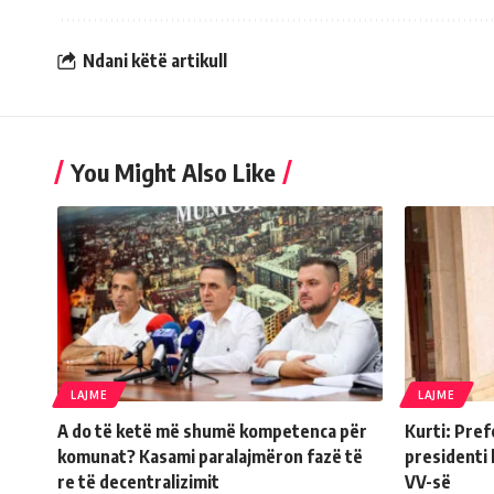
Ndani këtë artikull
You Might Also Like
LAJME
LAJME
A do të ketë më shumë kompetenca për
Kurti: Pref
komunat? Kasami paralajmëron fazë të
presidenti 
re të decentralizimit
VV-së