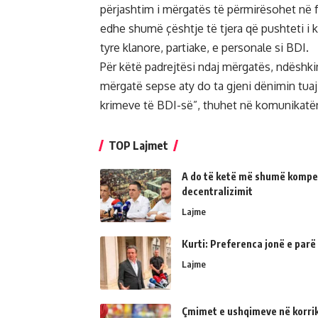
përjashtim i mërgatës të përmirësohet në 
edhe shumë çështje të tjera që pushteti i ka
tyre klanore, partiake, e personale si BDI.
Për këtë padrejtësi ndaj mërgatës, ndëshk
mërgatë sepse aty do ta gjeni dënimin tuaj
krimeve të BDI-së”, thuhet në komunikatën
TOP Lajmet
A do të ketë më shumë kompe
decentralizimit
Lajme
Kurti: Preferenca jonë e parë
Lajme
Çmimet e ushqimeve në korrik 