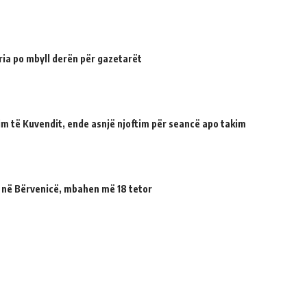
ria po mbyll derën për gazetarët
tuim të Kuvendit, ende asnjë njoftim për seancë apo takim
 në Bërvenicë, mbahen më 18 tetor