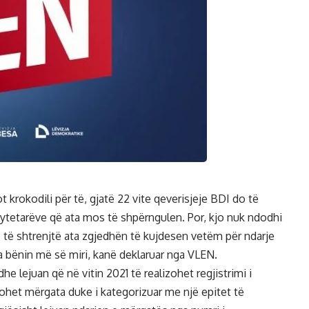
t krokodili për të, gjatë 22 vite qeverisjeje BDI do të
ytetarëve që ata mos të shpërngulen. Por, kjo nuk ndodhi
 të shtrenjtë ata zgjedhën të kujdesen vetëm për ndarje
a bënin më së miri, kanë deklaruar nga VLEN.
e lejuan që në vitin 2021 të realizohet regjistrimi i
ohet mërgata duke i kategorizuar me një epitet të