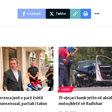
Facebook
Twitter
LAJME
erenca jonë e parë është
19-vjeçari humb jetën në aksi
konsensual, partiak i takon
motoçikletë në Radishan