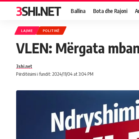
3SHI.NET
Ballina
Bota dhe Rajoni
A
LAJME
POLITIKË
VLEN: Mërgata mban
3shi.net
Përditësimi i fundit: 2024/11/04 at 3:04 PM