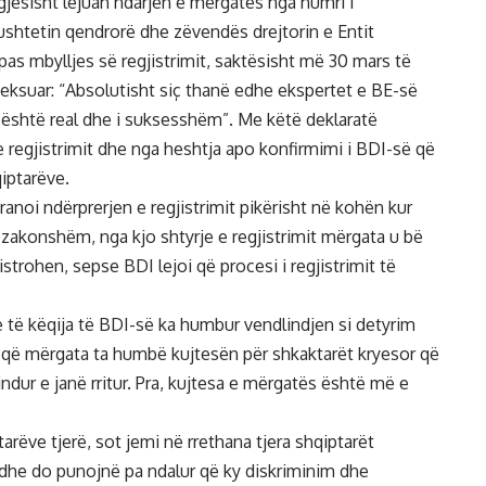
gjësisht lejuan ndarjen e mërgatës nga numri i
ushtetin qendrorë dhe zëvendës drejtorin e Entit
i pas mbylljes së regjistrimit, saktësisht më 30 mars të
theksuar: “Absolutisht siç thanë edhe ekspertet e BE-së
m është real dhe i suksesshëm”. Me këtë deklaratë
regjistrimit dhe nga heshtja apo konfirmimi i BDI-së që
iptarëve.
ranoi ndërprerjen e regjistrimit pikërisht në kohën kur
tëzakonshëm, nga kjo shtyrje e regjistrimit mërgata u bë
strohen, sepse BDI lejoi që procesi i regjistrimit të
e të këqija të BDI-së ka humbur vendlindjen si detyrim
i që mërgata ta humbë kujtesën për shkaktarët kryesor që
ndur e janë rritur. Pra, kujtesa e mërgatës është më e
arëve tjerë, sot jemi në rrethana tjera shqiptarët
 dhe do punojnë pa ndalur që ky diskriminim dhe