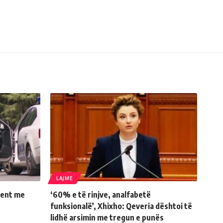
LAJME
dent me
‘60% e të rinjve, analfabetë
funksionalë’, Xhixho: Qeveria dështoi të
lidhë arsimin me tregun e punës