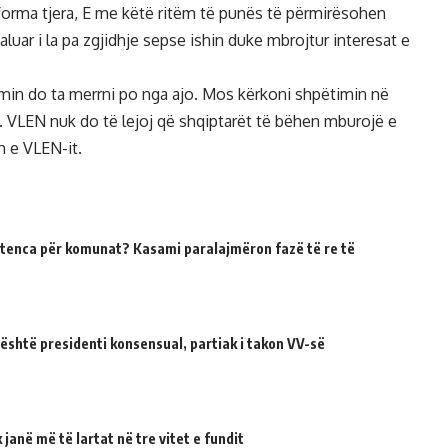
forma tjera, E me këtë ritëm të punës të përmirësohen
luar i la pa zgjidhje sepse ishin duke mbrojtur interesat e
imin do ta merrni po nga ajo. Mos kërkoni shpëtimin në
. VLEN nuk do të lejoj që shqiptarët të bëhen mburojë e
 e VLEN-it.
tenca për komunat? Kasami paralajmëron fazë të re të
 është presidenti konsensual, partiak i takon VV-së
janë më të lartat në tre vitet e fundit