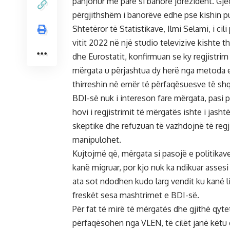
panjohur më parë si banorë jorezident. Gje
përgjithshëm i banorëve edhe pse kishin p
Shtetëror të Statistikave, Ilmi Selami, i cil
vitit 2022 në një studio televizive kishte 
dhe Eurostatit, konfirmuan se ky regjistri
mërgata u përjashtua dy herë nga metoda e 
thirreshin në emër të përfaqësuesve të shq
BDI-së nuk i intereson fare mërgata, pasi p
hovi i regjistrimit të mërgatës ishte i jash
skeptike dhe refuzuan të vazhdojnë të regji
manipulohet.
Kujtojmë që, mërgata si pasojë e politikav
kanë migruar, por kjo nuk ka ndikuar asses
ata sot ndodhen kudo larg vendit ku kanë li
freskët sesa mashtrimet e BDI-së.
Për fat të mirë të mërgatës dhe gjithë qytet
përfaqësohen nga VLEN, të cilët janë këtu