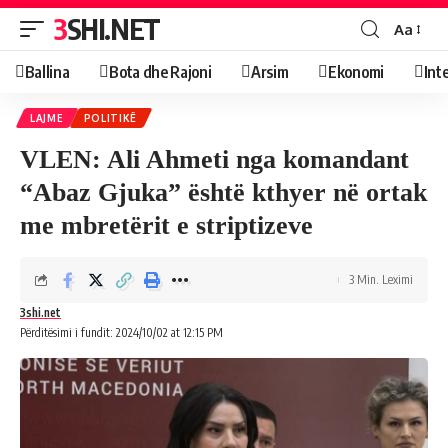
3SHI.NET
Aa
Ballina
Bota dhe Rajoni
Arsim
Ekonomi
Int
LAJME
POLITIKË
VLEN: Ali Ahmeti nga komandant
“Abaz Gjuka” është kthyer në ortak
me mbretërit e striptizeve
3 Min. Leximi
3shi.net
Përditësimi i fundit: 2024/10/02 at 12:15 PM