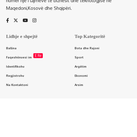
numër një i lajmeve të biznesit dhe teknologjisë në
Maqedoni,Kosovë dhe Shqipëri.
Lidhje e shpejtë
Top Kategoritë
Ballina
Bota dhe Rajoni
E Re
Faqeshënuesi im
Sport
Identifikohu
Argëtim
Regjistrohu
Ekonomi
Na Kontaktoni
Arsim