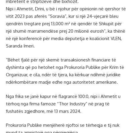
mbretërit e striptizeve dhe bixhozit.
Nipi i Ahmetit, Drini, u bë i njohur për opinionin në qershor të
vitit 2023 pas aferës “Soravia”, kur si një 24-vjeçarë bleu
qendrën tregtare prej 13,000 m² në qendër të Shkupit për
një shumë marramendëse prej 20 milionë eurosh”, ka thënë
në një konferencë për media deputetja e koalicionit VLEN,
Saranda Imeri.
“Bëhet fjalë për një skemë transaksionesh financiare të
dyshimta që po hetohet nga Prokuroria Publike për Krim të
Organizuar, e cila, ndër të tjera, ka kërkuar ndihmë juridike
ndërkombëtare madje edhe nga autoritetet amerikane.
Nga frika se janë kapur në flagrancë 100:0, nipi i Ahmetit u
tërhoq nga firma famoze “Thor Industry” në prag të
fushatës zgjedhore, më 13 mars 2024.
Prokuroria Publike menjëherë njoftoi se tërheqja e tij nuk
mund ta amnistojë nga përgjegjësia.