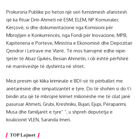
Prokuroria Publike po heton një seri furnizimesh afaristesh
që ka fituar Drin Ahmeti në ESM, ELEM, NP Komunalec
Kërçovë, si dhe dokumentacione nga Komisioni për
Mbrojtjen e Konkurrencës, nga Fondi për Inovacione, MPB,
Kapiteneria e Porteve, Ministria e Ekonomisë dhe Depozitari
Qendror i Letrave me Vlerë. Të mos harrojmë edhe nipin
tjetër të Abaz Gjukës, Besian Ahmetin, i cili është përfshirë
në marrëveshje të dyshimta në shtet.
Mezi presim që klika kriminale e BDI-së të përballet me
anëtarësinë dhe simpatizantët e tyre. Do të shohim si do t’i
bindin ata që të mbrojnë krimet milionëshe me të cilat janë
pasuruar Ahmeti, Grubi, Kreshniku, Bujari, Ejupi, Përaparimi,
Musa dhe familjarët e tyre” ”, u shpreh deputetja e
koalicionit VLEN, Saranda Imeri.
TOP Lajmet