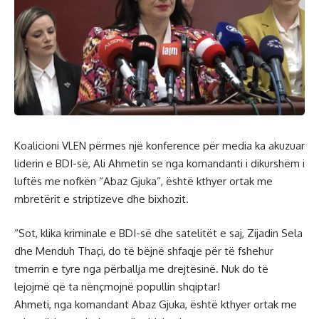
Koalicioni VLEN përmes një konference për media ka akuzuar
liderin e BDI-së, Ali Ahmetin se nga komandanti i dikurshëm i
luftës me nofkën “Abaz Gjuka”, është kthyer ortak me
mbretërit e striptizeve dhe bixhozit.
“Sot, klika kriminale e BDI-së dhe satelitët e saj, Zijadin Sela
dhe Menduh Thaçi, do të bëjnë shfaqje për të fshehur
tmerrin e tyre nga përballja me drejtësinë. Nuk do të
lejojmë që ta nënçmojnë popullin shqiptar!
Ahmeti, nga komandant Abaz Gjuka, është kthyer ortak me