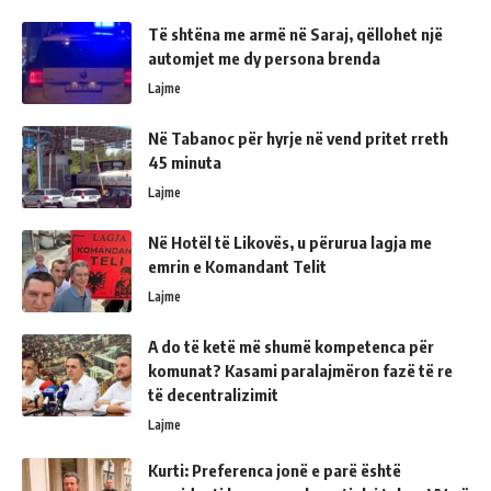
Të shtëna me armë në Saraj, qëllohet një
automjet me dy persona brenda
Lajme
Në Tabanoc për hyrje në vend pritet rreth
45 minuta
Lajme
Në Hotël të Likovës, u përurua lagja me
emrin e Komandant Telit
Lajme
A do të ketë më shumë kompetenca për
komunat? Kasami paralajmëron fazë të re
të decentralizimit
Lajme
Kurti: Preferenca jonë e parë është