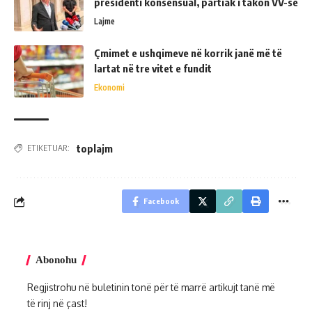
presidenti konsensual, partiak i takon VV-së
Lajme
Çmimet e ushqimeve në korrik janë më të
lartat në tre vitet e fundit
Ekonomi
toplajm
ETIKETUAR:
Facebook
Abonohu
Regjistrohu në buletinin tonë për të marrë artikujt tanë më
të rinj në çast!