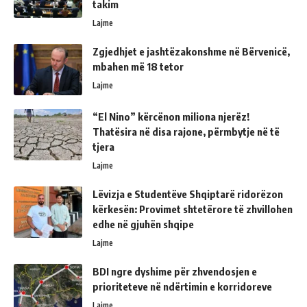
takim
Lajme
Zgjedhjet e jashtëzakonshme në Bërvenicë,
mbahen më 18 tetor
Lajme
“El Nino” kërcënon miliona njerëz!
Thatësira në disa rajone, përmbytje në të
tjera
Lajme
Lëvizja e Studentëve Shqiptarë ridorëzon
kërkesën: Provimet shtetërore të zhvillohen
edhe në gjuhën shqipe
Lajme
BDI ngre dyshime për zhvendosjen e
prioriteteve në ndërtimin e korridoreve
Lajme