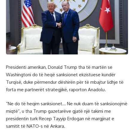
Presidenti amerikan, Donald Trump tha të martën se
Washingtoni do të heqë sanksionet ekzistuese kundër
Turqisë, duke përmendur dëshirën për të mbajtur lidhje të
forta me partnerët strategjikë, raporton Anadolu.
“Ne do të heqim sanksionet… Ne nuk duam të sanksionojmë
miqtë”, u tha Trump gazetarëve gjatë një takimi me
presidentin turk Recep Tayyip Erdogan në margjinat e
samitit të NATO-s në Ankara.