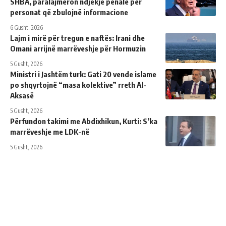
SHBA, paralajmëron ndjekje penale për
personat që zbulojnë informacione
6 Gusht, 2026
Lajm i mirë për tregun e naftës: Irani dhe
Omani arrijnë marrëveshje për Hormuzin
5 Gusht, 2026
Ministri i Jashtëm turk: ​​Gati 20 vende islame
po shqyrtojnë “masa kolektive” rreth Al-
Aksasë
5 Gusht, 2026
Përfundon takimi me Abdixhikun, Kurti: S’ka
marrëveshje me LDK-në
5 Gusht, 2026