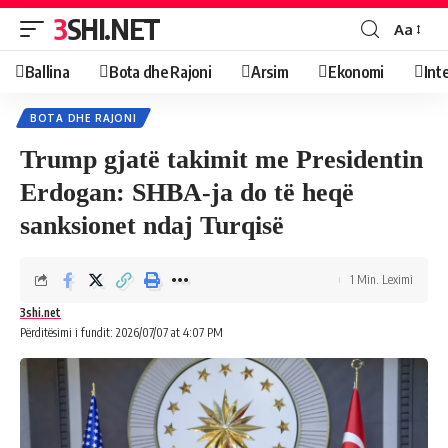
3SHI.NET
Aa
Ballina
Bota dhe Rajoni
Arsim
Ekonomi
Int
BOTA DHE RAJONI
Trump gjatë takimit me Presidentin
Erdogan: SHBA-ja do të heqë
sanksionet ndaj Turqisë
1 Min. Leximi
3shi.net
Përditësimi i fundit: 2026/07/07 at 4:07 PM