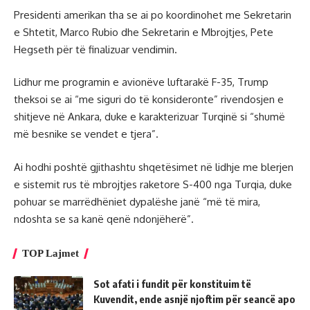
Presidenti amerikan tha se ai po koordinohet me Sekretarin
e Shtetit, Marco Rubio dhe Sekretarin e Mbrojtjes, Pete
Hegseth për të finalizuar vendimin.
Lidhur me programin e avionëve luftarakë F-35, Trump
theksoi se ai “me siguri do të konsideronte” rivendosjen e
shitjeve në Ankara, duke e karakterizuar Turqinë si “shumë
më besnike se vendet e tjera”.
Ai hodhi poshtë gjithashtu shqetësimet në lidhje me blerjen
e sistemit rus të mbrojtjes raketore S-400 nga Turqia, duke
pohuar se marrëdhëniet dypalëshe janë “më të mira,
ndoshta se sa kanë qenë ndonjëherë”.
TOP Lajmet
Sot afati i fundit për konstituim të
Kuvendit, ende asnjë njoftim për seancë apo