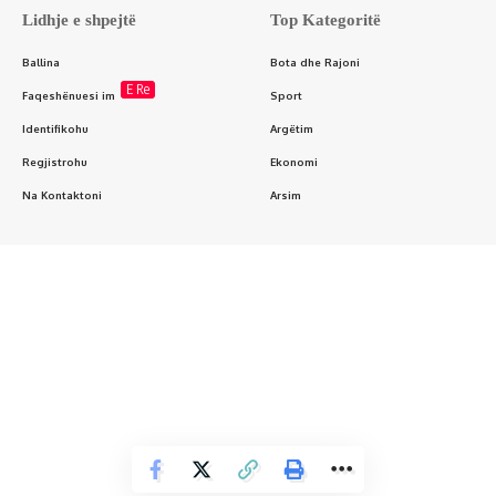
Lidhje e shpejtë
Top Kategoritë
Ballina
Bota dhe Rajoni
E Re
Faqeshënuesi im
Sport
Identifikohu
Argëtim
Regjistrohu
Ekonomi
Na Kontaktoni
Arsim