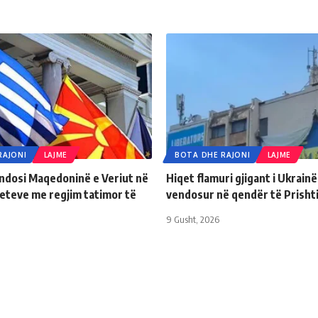
RAJONI
LAJME
BOTA DHE RAJONI
LAJME
endosi Maqedoninë e Veriut në
Hiqet flamuri gjigant i Ukrainë
teteve me regjim tatimor të
vendosur në qendër të Prisht
r
9 Gusht, 2026