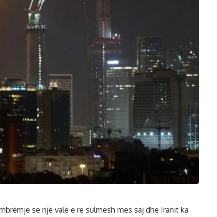
ë mbrëmje se një valë e re sulmesh mes saj dhe Iranit ka