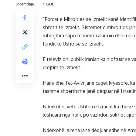
nisur.
Shpërndaje
“Forcat e Mbrojtjes së Izraelit kanë identifik
shtetit të Izraelit. Sistemet e mbrojtjes j
mbrojtura sapo të merrni alarmin dhe rrini 
fundit të Ushtrisë së Izraelit.
E televizioni publik iranian ka njoftuar se 
drejtim të Izraelit.
Haifa dhe Tel-Avivi janë caqet kryesore, ka 
tashmë shpërthime janë dëgjuar në Izraelin
Ndërkohë, vetë Ushtria e Izraelit ka thënë
lëshuara nga Irani, po vazhdon sulmet ajro
Ndërkohë, sirena janë dëgjuar edhe në Amm