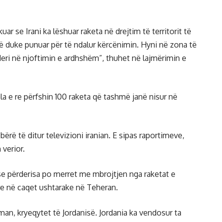
uar se Irani ka lëshuar raketa në drejtim të territorit të
anë duke punuar për të ndalur kërcënimin. Hyni në zona të
deri në njoftimin e ardhshëm”, thuhet në lajmërimin e
vala e re përfshin 100 raketa që tashmë janë nisur në
bërë të ditur televizioni iranian. E sipas raportimeve,
 verior.
 se përderisa po merret me mbrojtjen nga raketat e
re në caqet ushtarake në Teheran.
an, kryeqytet të Jordanisë. Jordania ka vendosur ta