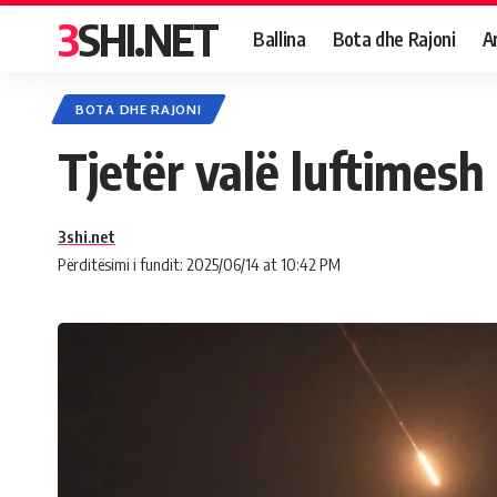
3SHI.NET
Ballina
Bota dhe Rajoni
A
BOTA DHE RAJONI
Tjetër valë luftimesh 
3shi.net
Përditësimi i fundit: 2025/06/14 at 10:42 PM