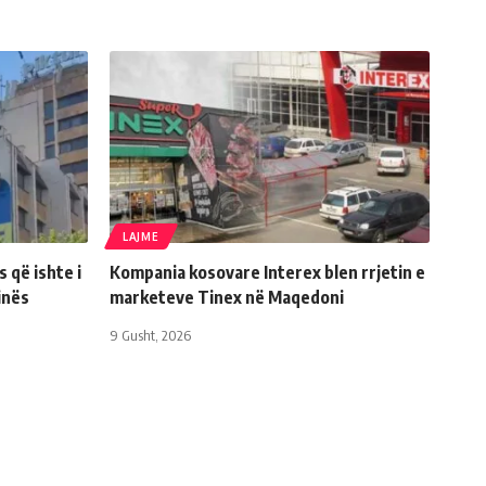
LAJME
s që ishte i
Kompania kosovare Interex blen rrjetin e
inës
marketeve Tinex në Maqedoni
9 Gusht, 2026