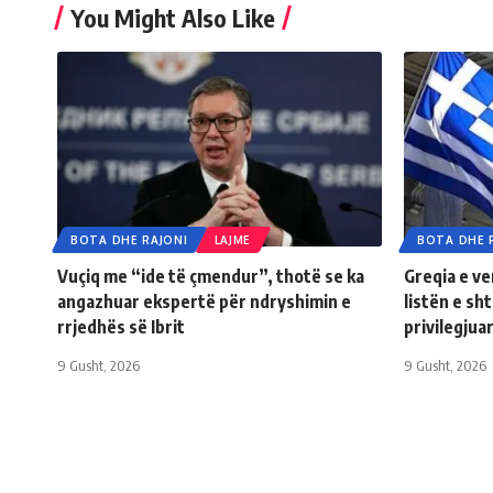
You Might Also Like
BOTA DHE RAJONI
LAJME
BOTA DHE 
Vuçiq me “ide të çmendur”, thotë se ka
Greqia e v
angazhuar ekspertë për ndryshimin e
listën e sh
rrjedhës së Ibrit
privilegjua
9 Gusht, 2026
9 Gusht, 2026