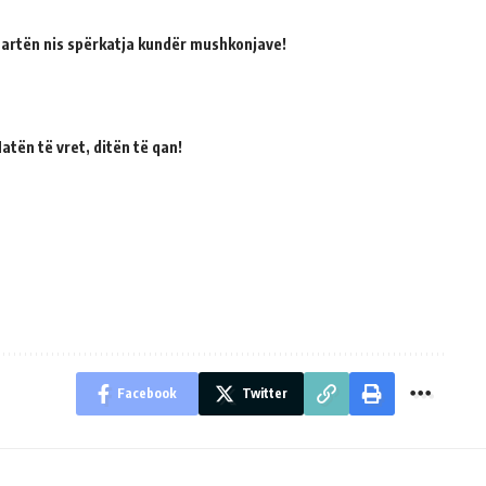
martën nis spërkatja kundër mushkonjave!
atën të vret, ditën të qan!
Facebook
Twitter