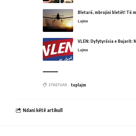
Bletarë, mbrojini bletët! Të 
Lajme
VLEN: Dyfytyrësia e Bujarit: N
Lajme
ETIKETUAR:
toplajm
Ndani këtë artikull