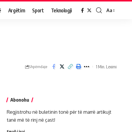
ë
Argëtim
Sport
Teknologji
Aa
1 Min. Leximi
Shpërndaje
Abonohu
Regjistrohu në buletinin tonë për të marrë artikujt
tanë më të rinj në çast!
Email-i juaj