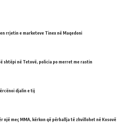
en rrjetin e marketeve Tinex në Maqedoni
 shtëpi në Tetovë, policia po merret me rastin
cënoi djalin e tij
për një meç MMA, kërkon që përballja të zhvillohet në Kosovë