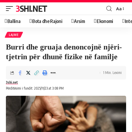
3SHI.NET
Aa
Ballina
Bota dhe Rajoni
Arsim
Ekonomi
Int
LAJME
Burri dhe gruaja denoncojnë njëri-
tjetrin për dhunë fizike në familje
1 Min. Leximi
3shi.net
Përditësimi i fundit: 2025/11/23 at 3:08 PM