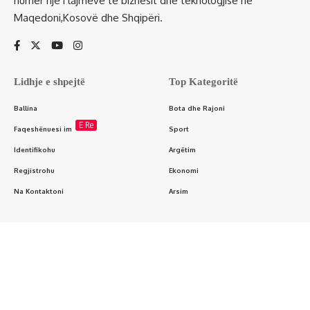
numër një i lajmeve të biznesit dhe teknologjisë në
Maqedoni,Kosovë dhe Shqipëri.
Lidhje e shpejtë
Top Kategoritë
Ballina
Bota dhe Rajoni
E Re
Faqeshënuesi im
Sport
Identifikohu
Argëtim
Regjistrohu
Ekonomi
Na Kontaktoni
Arsim