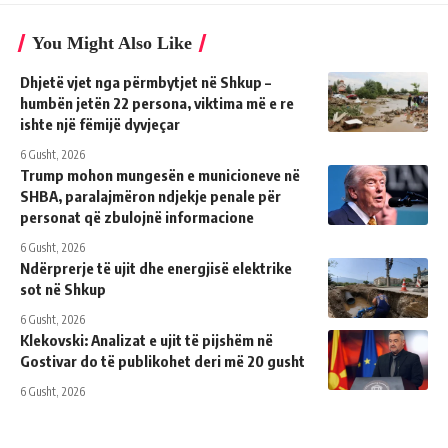
You Might Also Like
Dhjetë vjet nga përmbytjet në Shkup –
humbën jetën 22 persona, viktima më e re
ishte një fëmijë dyvjeçar
6 Gusht, 2026
Trump mohon mungesën e municioneve në
SHBA, paralajmëron ndjekje penale për
personat që zbulojnë informacione
6 Gusht, 2026
Ndërprerje të ujit dhe energjisë elektrike
sot në Shkup
6 Gusht, 2026
Klekovski: Analizat e ujit të pijshëm në
Gostivar do të publikohet deri më 20 gusht
6 Gusht, 2026