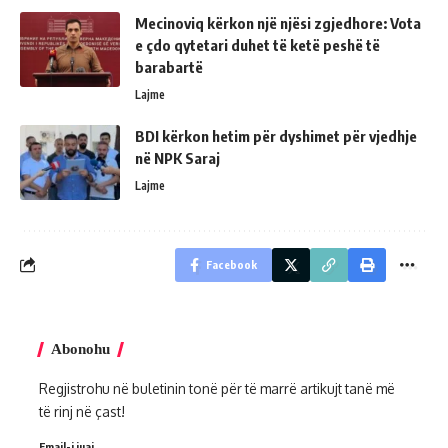
Mecinoviq kërkon një njësi zgjedhore: Vota
e çdo qytetari duhet të ketë peshë të
barabartë
Lajme
BDI kërkon hetim për dyshimet për vjedhje
në NPK Saraj
Lajme
Facebook
Abonohu
Regjistrohu në buletinin tonë për të marrë artikujt tanë më
të rinj në çast!
Email-i juaj