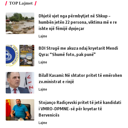
TOP Lajmet
Dhjetë vjet nga përmbytjet në Shkup –
humbën jetën 22 persona, viktima më e re
ishte një fëmijë dyvjeçar
Lajme
BDI Strugë me akuza ndaj kryetarit Mendi
Qyra: “Shumë foto, pak punë”
Lajme
Bilall Kasami: Në shtator pritet të emërohen
zv.ministrat e rinjë
Lajme
Stojanço Radiçevski pritet të jetë kandidati
i VMRO-DPMNE-së për kryetar të
Bervenicës
Lajme