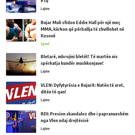
e tij
Lajme
Bujar Muli sfidon Eddie Hall për një meç
MMA, kërkon që përballja të zhvillohet në
Kosovë
Sport
Bletarë, mbrojini bletët! Të martën nis
spërkatja kundër mushkonjave!
Lajme
VLEN: Dyfytyrësia e Bujarit: Natën të vret,
ditën të qan!
Lajme
BDI: Presion skandaloz dhe i papranueshëm
nga Vlen ndaj drejtësisë
Lajme