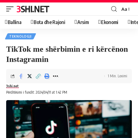
3SHI.NET
Aa
Ballina
Bota dhe Rajoni
Arsim
Ekonomi
Int
TEKNOLOGJI
TikTok me shërbimin e ri kërcënon
Instagramin
1 Min. Leximi
3shi.net
Përditësimi i fundit: 2024/04/11 at 1:42 PM