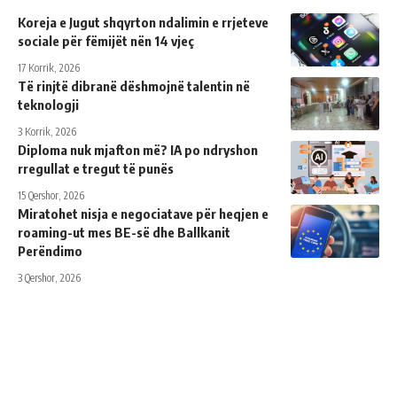
Koreja e Jugut shqyrton ndalimin e rrjeteve
sociale për fëmijët nën 14 vjeç
17 Korrik, 2026
Të rinjtë dibranë dëshmojnë talentin në
teknologji
3 Korrik, 2026
Diploma nuk mjafton më? IA po ndryshon
rregullat e tregut të punës
15 Qershor, 2026
Miratohet nisja e negociatave për heqjen e
roaming-ut mes BE-së dhe Ballkanit
Perëndimo
3 Qershor, 2026