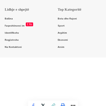
Lidhje e shpejtë
Top Kategoritë
Ballina
Bota dhe Rajoni
E Re
Faqeshënuesi im
Sport
Identifikohu
Argëtim
Regjistrohu
Ekonomi
Na Kontaktoni
Arsim