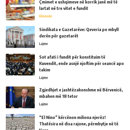
Çmimet e ushqimeve në korrik janë më të
lartat në tre vitet e fundit
Ekonomi
Sindikata e Gazetarëve: Qeveria po mbyll
derën për gazetarët
Lajme
Sot afati i fundit për konstituim të
Kuvendit, ende asnjë njoftim për seancë apo
takim
Lajme
Zgjedhjet e jashtëzakonshme në Bërvenicë,
mbahen më 18 tetor
Lajme
“El Nino” kërcënon miliona njerëz!
Thatësira në disa rajone, përmbytje në të