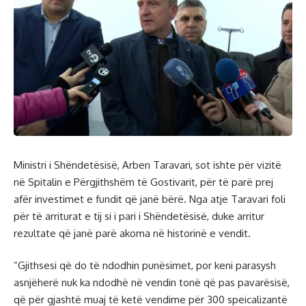
Ministri i Shëndetësisë, Arben Taravari, sot ishte për vizitë
në Spitalin e Përgjithshëm të Gostivarit, për të parë prej
afër investimet e fundit që janë bërë. Nga atje Taravari foli
për të arriturat e tij si i pari i Shëndetësisë, duke arritur
rezultate që janë parë akoma në historinë e vendit.
“Gjithsesi që do të ndodhin punësimet, por keni parasysh
asnjëherë nuk ka ndodhë në vendin tonë që pas pavarësisë,
që për gjashtë muaj të ketë vendime për 300 speicalizantë