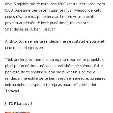
dhe 15 mjekët më të mirë, dhe 1200 kontra. Këtu janë rreth
1500 punësime për vetëm gjashtë muaj. Mendoj që këto
janë shifra të mira, për vitin e ardhshëm veçmë është
projektuar përsëri të ketë punësime”, tha ministri i
Shëndetësisë, Arben Taravari.
Ai shtoi tutje se më të rëndësishme se spitalet e aparatet
janë resurset njerëzore.
“Nuk preferoj të them numra nga tani por është projektuar
plani për punësimet në vitin e ardhshëm në shëndetësi, e
për këtë do të shohim si jemi me buxhetin. Por, më e
rëndësishme është që të kemi resurse njerëzore, pa njerëz
nuk na duhen as spitale të reja as aparate”, përfundoi
Taravari.
TOP Lajmet