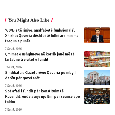
You Might Also Like
‘60% e të rinjve, analfabetë funksionalë’,
Xhixho: Qeveria dështoi të lidhë arsimin me
tregun e punës
7 Gusht, 2026
Çmimet e ushqimeve në korrik janë më të
lartat në tre vitet e fundit
7 Gusht, 2026
Sindikata e Gazetarëve: Qeveria po mbyll
derën për gazetarët
7 Gusht, 2026
Sot afati i fundit për konstituim të
Kuvendit, ende asnjë njoftim për seancë apo
takim
7 Gusht, 2026