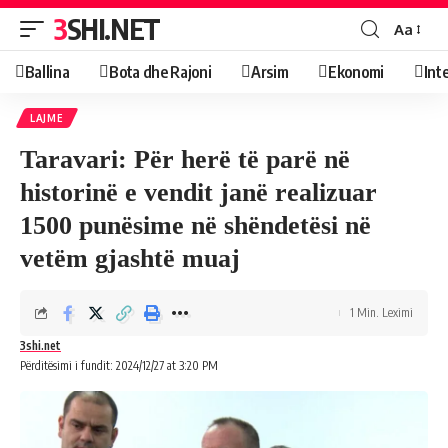
3SHI.NET
Aa
Ballina
Bota dhe Rajoni
Arsim
Ekonomi
Int
LAJME
Taravari: Për herë të parë në
historinë e vendit janë realizuar
1500 punësime në shëndetësi në
vetëm gjashtë muaj
1 Min. Leximi
3shi.net
Përditësimi i fundit: 2024/12/27 at 3:20 PM