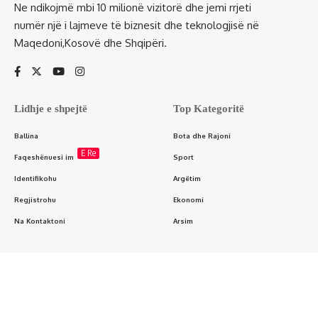
Ne ndikojmë mbi 10 milionë vizitorë dhe jemi rrjeti
numër një i lajmeve të biznesit dhe teknologjisë në
Maqedoni,Kosovë dhe Shqipëri.
Lidhje e shpejtë
Top Kategoritë
Ballina
Bota dhe Rajoni
E Re
Faqeshënuesi im
Sport
Identifikohu
Argëtim
Regjistrohu
Ekonomi
Na Kontaktoni
Arsim