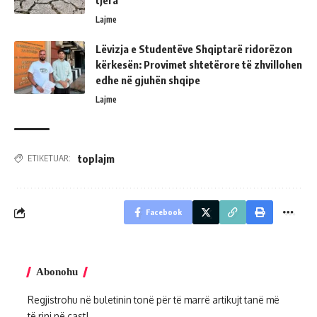
tjera
Lajme
Lëvizja e Studentëve Shqiptarë ridorëzon
kërkesën: Provimet shtetërore të zhvillohen
edhe në gjuhën shqipe
Lajme
toplajm
ETIKETUAR:
Facebook
Abonohu
Regjistrohu në buletinin tonë për të marrë artikujt tanë më
të rinj në çast!