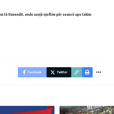
tuim të Kuvendit, ende asnjë njoftim për seancë apo takim
Facebook
Twitter