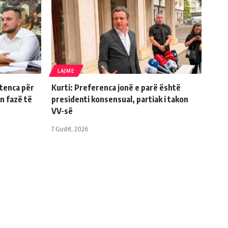
LAJME
tenca për
Kurti: Preferenca jonë e parë është
n fazë të
presidenti konsensual, partiak i takon
VV-së
7 Gusht, 2026