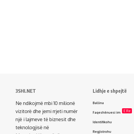
3SHI.NET
Lidhje e shpejtë
Ne ndikojmë mbi 10 milionë
Ballina
vizitorë dhe jemi rrjeti numër
E Re
Faqeshënuesi im
një i lajmeve të biznesit dhe
Identifikohu
teknologjisë në
Regjistrohu