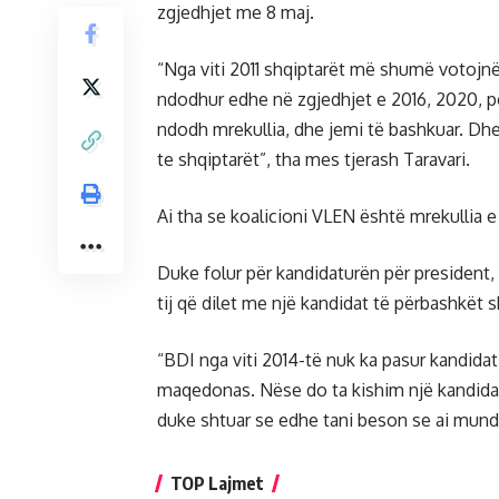
zgjedhjet me 8 maj.
“Nga viti 2011 shqiptarët më shumë votojnë
ndodhur edhe në zgjedhjet e 2016, 2020, p
ndodh mrekullia, dhe jemi të bashkuar. Dhe
te shqiptarët”, tha mes tjerash Taravari.
Ai tha se koalicioni VLEN është mrekullia 
Duke folur për kandidaturën për president, T
tij që dilet me një kandidat të përbashkët s
“BDI nga viti 2014-të nuk ka pasur kandidat
maqedonas. Nëse do ta kishim një kandidat 
duke shtuar se edhe tani beson se ai mund t
TOP Lajmet