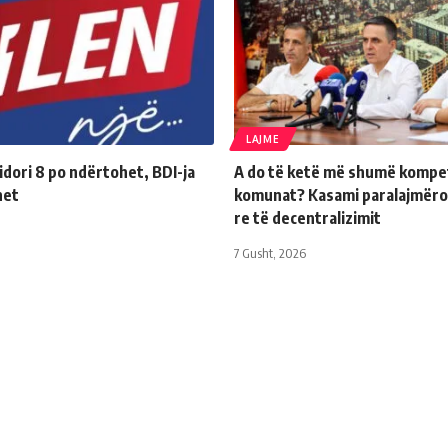
LAJME
dori 8 po ndërtohet, BDI-ja
A do të ketë më shumë kompe
het
komunat? Kasami paralajmëro
re të decentralizimit
7 Gusht, 2026