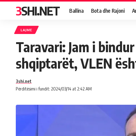
3SHI.NET
Ballina
Bota dhe Rajoni
A
LAJME
Taravari: Jam i bindur
shqiptarët, VLEN ësh
3shi.net
Përditësimi i fundit: 2024/03/14 at 2:42 AM