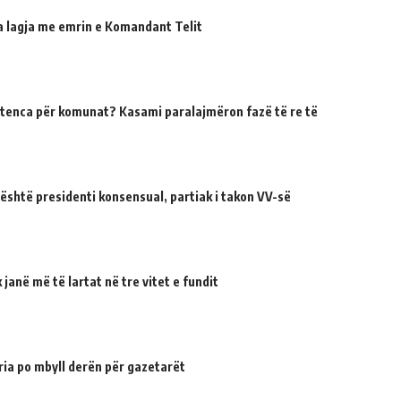
ua lagja me emrin e Komandant Telit
tenca për komunat? Kasami paralajmëron fazë të re të
 është presidenti konsensual, partiak i takon VV-së
janë më të lartat në tre vitet e fundit
ria po mbyll derën për gazetarët