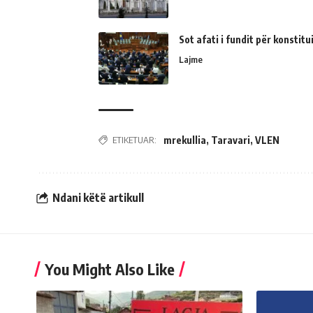
Sot afati i fundit për konsti
Lajme
ETIKETUAR:
mrekullia
,
Taravari
,
VLEN
Ndani këtë artikull
You Might Also Like