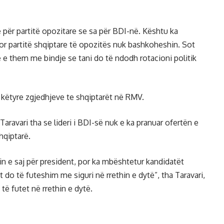
 për partitë opozitare se sa për BDI-në. Kështu ka
or partitë shqiptare të opozitës nuk bashkoheshin. Sot
 e them me bindje se tani do të ndodh rotacioni politik
e këtyre zgjedhjeve te shqiptarët në RMV.
aravari tha se lideri i BDI-së nuk e ka pranuar ofertën e
hqiptarë.
in e saj për president, por ka mbështetur kandidatët
do të futeshim me siguri në rrethin e dytë”, tha Taravari,
ë futet në rrethin e dytë.