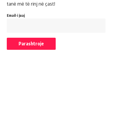
tanë më të rinj në çast!
Email-i juaj