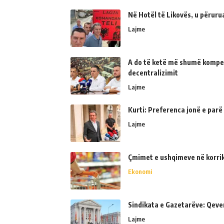
Në Hotël të Likovës, u përur
Lajme
A do të ketë më shumë kompe
decentralizimit
Lajme
Kurti: Preferenca jonë e parë
Lajme
Çmimet e ushqimeve në korrik 
Ekonomi
Sindikata e Gazetarëve: Qeve
Lajme