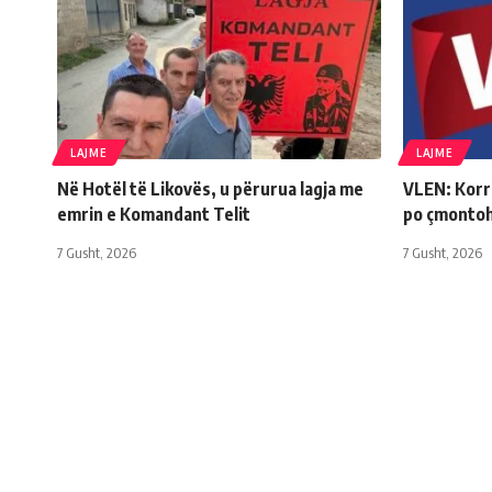
LAJME
LAJME
Në Hotël të Likovës, u përurua lagja me
VLEN: Korri
emrin e Komandant Telit
po çmonto
7 Gusht, 2026
7 Gusht, 2026