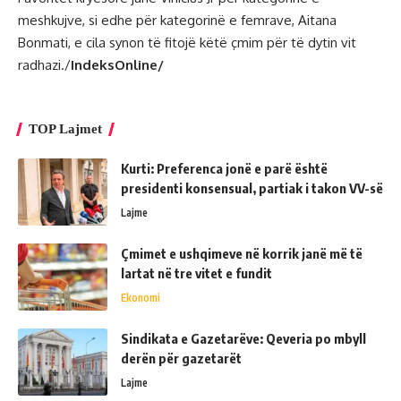
meshkujve, si edhe për kategorinë e femrave, Aitana
Bonmati, e cila synon të fitojë këtë çmim për të dytin vit
radhazi./
IndeksOnline/
TOP Lajmet
Kurti: Preferenca jonë e parë është
presidenti konsensual, partiak i takon VV-së
Lajme
Çmimet e ushqimeve në korrik janë më të
lartat në tre vitet e fundit
Ekonomi
Sindikata e Gazetarëve: Qeveria po mbyll
derën për gazetarët
Lajme