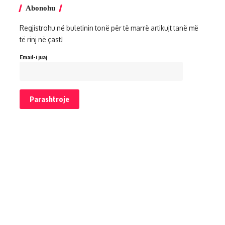
Abonohu
Regjistrohu në buletinin tonë për të marrë artikujt tanë më
të rinj në çast!
Email-i juaj