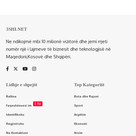
3SHI.NET
Ne ndikojmë mbi 10 milionë vizitorë dhe jemi rrjeti
numër një i lajmeve të biznesit dhe teknologjisë në
Maqedoni,Kosovë dhe Shqipëri.
Lidhje e shpejtë
Top Kategoritë
Ballina
Bota dhe Rajoni
E Re
Faqeshënuesi im
Sport
Identifikohu
Argëtim
Regjistrohu
Ekonomi
Na Kontaktoni
Arsim