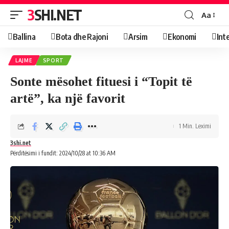
3SHI.NET
Aa
Ballina
Bota dhe Rajoni
Arsim
Ekonomi
Int
LAJME
SPORT
Sonte mësohet fituesi i “Topit të
artë”, ka një favorit
1 Min. Leximi
3shi.net
Përditësimi i fundit: 2024/10/28 at 10:36 AM