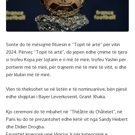
Sonte do të mësojmë fituesin e “Topit të artë” për vitin
2024. Përveç “Topit të artë”, do jepen edhe çmime të tjera
si trofeu Kopa për lojtarin e ri më të mirë, trofeu Yashin për
portierin më të mirë, për trajnerin më të mirë të vitit, si dhe
për klubin më të mirë.
Vlen të theksohet se në listën e të nominuarëve, bën pjesë
edhe shqiptari i Bayer Leverkusenit, Granit Xhaka.
Kjo ceremoni do të mbahet në “Théâtre du Châtelet”, në
Paris ku do të prezantohet edhe këtë vit nga Sandy Heibert
dhe Didier Drogba.
Favoritët kryesorë janë Vinicius Jr për kategorinë e