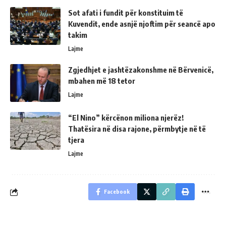
Sot afati i fundit për konstituim të
Kuvendit, ende asnjë njoftim për seancë apo
takim
Lajme
Zgjedhjet e jashtëzakonshme në Bërvenicë,
mbahen më 18 tetor
Lajme
“El Nino” kërcënon miliona njerëz!
Thatësira në disa rajone, përmbytje në të
tjera
Lajme
Facebook