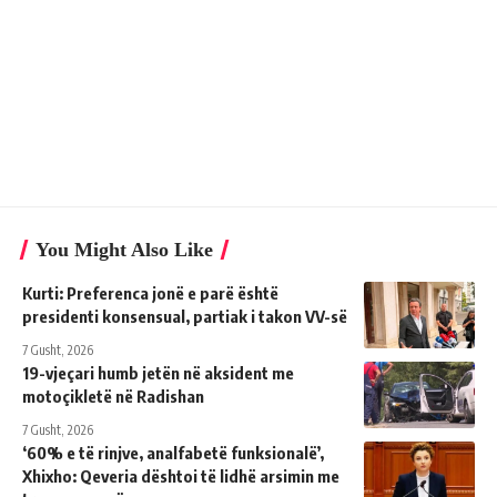
You Might Also Like
Kurti: Preferenca jonë e parë është
presidenti konsensual, partiak i takon VV-së
7 Gusht, 2026
19-vjeçari humb jetën në aksident me
motoçikletë në Radishan
7 Gusht, 2026
‘60% e të rinjve, analfabetë funksionalë’,
Xhixho: Qeveria dështoi të lidhë arsimin me