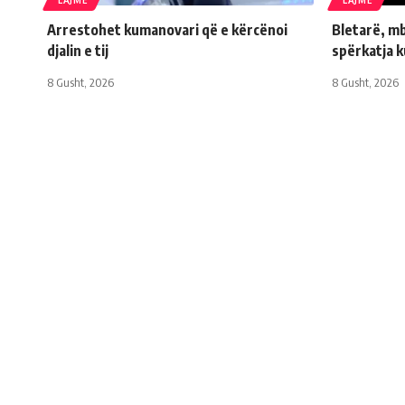
LAJME
LAJME
Arrestohet kumanovari që e kërcënoi
Bletarë, mb
djalin e tij
spërkatja 
8 Gusht, 2026
8 Gusht, 2026