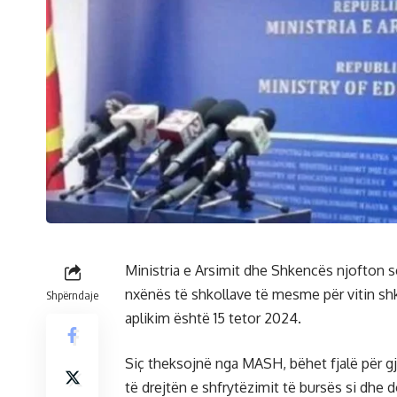
Ministria e Arsimit dhe Shkencës njofton s
nxënës të shkollave të mesme për vitin shk
Shpërndaje
aplikim është 15 tetor 2024.
Siç theksojnë nga MASH, bëhet fjalë për gj
të drejtën e shfrytëzimit të bursës si dhe