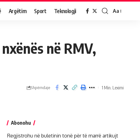
ë
Argëtim
Sport
Teknologji
Aa
r nxënës në RMV,
1 Min. Leximi
Shpërndaje
Abonohu
Regjistrohu në buletinin tonë për të marrë artikujt