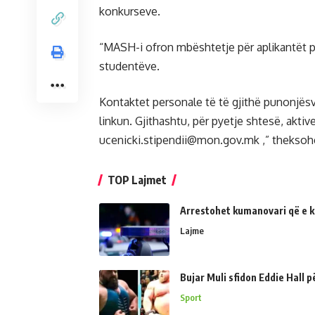
konkurseve.
“MASH-i ofron mbështetje për aplikantët 
studentëve.
Kontaktet personale të të gjithë punonjësve
linkun. Gjithashtu, për pyetje shtesë, akti
ucenicki.stipendii@mon.gov.mk
,” theksoh
TOP Lajmet
Arrestohet kumanovari që e kër
Lajme
Bujar Muli sfidon Eddie Hall 
Sport