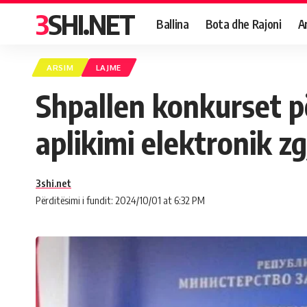
3SHI.NET
Ballina
Bota dhe Rajoni
A
ARSIM
LAJME
Shpallen konkurset p
aplikimi elektronik zg
3shi.net
Përditësimi i fundit: 2024/10/01 at 6:32 PM