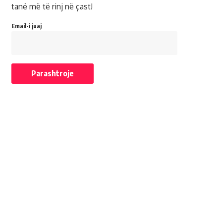
tanë më të rinj në çast!
Email-i juaj