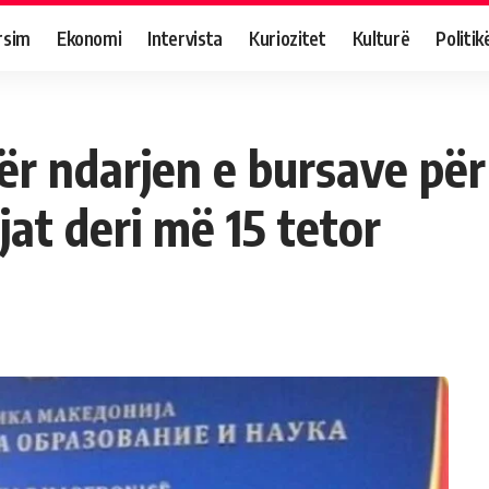
rsim
Ekonomi
Intervista
Kuriozitet
Kulturë
Politik
ër ndarjen e bursave pë
jat deri më 15 tetor