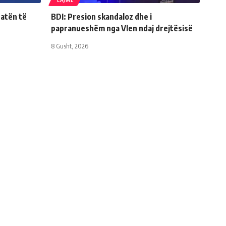
LAJME
Natën të
BDI: Presion skandaloz dhe i
papranueshëm nga Vlen ndaj drejtësisë
8 Gusht, 2026