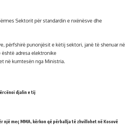
përmes Sektorit për standardin e nxënësve dhe
, përfshirë punonjësit e këtij sektori, janë të shenuar në
ve është adresa elektronike
et në kumtesën nga Ministria.
cënoi djalin e tij
për një meç MMA, kërkon që përballja të zhvillohet në Kosovë