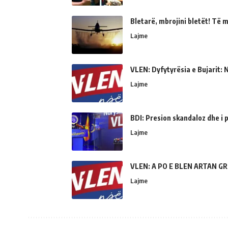
Bletarë, mbrojini bletët! Të 
Lajme
VLEN: Dyfytyrësia e Bujarit: N
Lajme
BDI: Presion skandaloz dhe i
Lajme
VLEN: A PO E BLEN ARTAN GR
Lajme