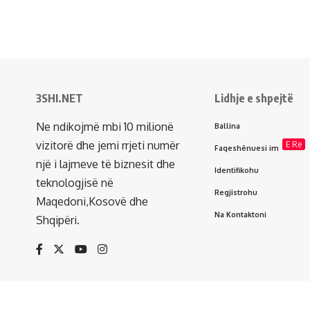
3SHI.NET
Lidhje e shpejtë
Ne ndikojmë mbi 10 milionë
Ballina
vizitorë dhe jemi rrjeti numër
E Re
Faqeshënuesi im
një i lajmeve të biznesit dhe
Identifikohu
teknologjisë në
Regjistrohu
Maqedoni,Kosovë dhe
Na Kontaktoni
Shqipëri.