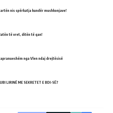
martën nis spërkatja kundër mushkonjave!
atën të vret, ditën të qan!
 papranueshëm nga Vlen ndaj drejtësisë
UBI LIRINË ME SEKRETET E BDI-SË?