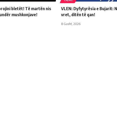
LAJME
rojini bletët! Të martën nis
VLEN: Dyfytyrësia e Bujarit: 
kundër mushkonjave!
vret, ditën të qan!
8 Gusht, 2026