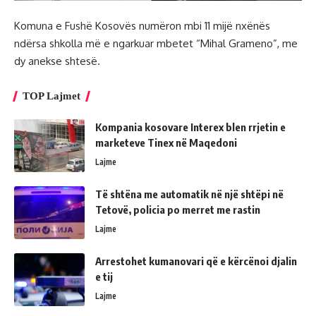
Komuna e Fushë Kosovës numëron mbi 11 mijë nxënës
ndërsa shkolla më e ngarkuar mbetet “Mihal Grameno”, me
dy anekse shtesë.
TOP Lajmet
Kompania kosovare Interex blen rrjetin e
marketeve Tinex në Maqedoni
Lajme
Të shtëna me automatik në një shtëpi në
Tetovë, policia po merret me rastin
Lajme
Arrestohet kumanovari që e kërcënoi djalin
e tij
Lajme