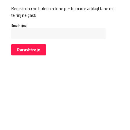
Regjistrohu në buletinin tonë për të marrë artikujt tanë më
të rinj në çast!
Email-i juaj