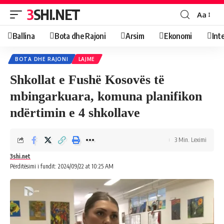
3SHI.NET
Aa
Ballina
Bota dhe Rajoni
Arsim
Ekonomi
Int
BOTA DHE RAJONI
LAJME
Shkollat e Fushë Kosovës të
mbingarkuara, komuna planifikon
ndërtimin e 4 shkollave
3 Min. Leximi
3shi.net
Përditësimi i fundit: 2024/09/22 at 10:25 AM