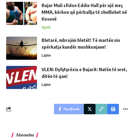
Bujar Muli sfidon Eddie Hall për një meç
MMA, kërkon që përballja të zhvillohet në
Kosovë
Sport
Bletarë, mbrojini bletët! Të martën nis
spërkatja kundër mushkonjave!
Lajme
VLEN: Dyfytyrësia e Bujarit: Natën të vret,
ditën të qan!
Lajme
Facebook
Abonohu