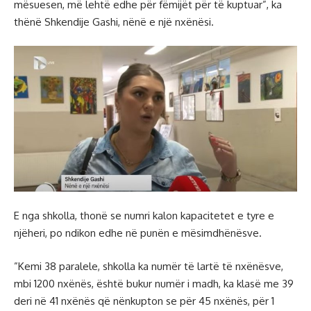
mësuesen, më lehtë edhe për fëmijët për të kuptuar”, ka
thënë Shkendije Gashi, nënë e një nxënësi.
E nga shkolla, thonë se numri kalon kapacitetet e tyre e
njëheri, po ndikon edhe në punën e mësimdhënësve.
”Kemi 38 paralele, shkolla ka numër të lartë të nxënësve,
mbi 1200 nxënës, është bukur numër i madh, ka klasë me 39
deri në 41 nxënës që nënkupton se për 45 nxënës, për 1