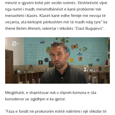
minutë e gjysëm kohë për secilin nxënës. Vështirësitë vijnë
nga numri i madh, mësimdhënësit e kanë problemin tek
menaxhimi i klasës. Klasët kanë edhe fëmijë me nevoja të
veçanta, ata kërkojnë përkushtim më të madh ndaj tyre” ka
thënë Betim Ahmeti, sekretar i shkollës “Daut Bugujevci”.
Megjithatë, e shqetësuar nuk u shpreh komuna e cila
konsideron se zgjidhjen e ka gjetur.
”Faza e fundit në prokurorim është ndërtimi i një shkolle të