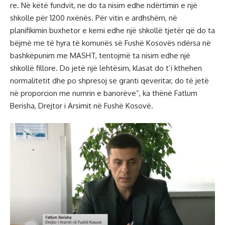
re. Në këtë fundvit, ne do ta nisim edhe ndërtimin e një
shkolle për 1200 nxënës. Për vitin e ardhshëm, në
planifikimin buxhetor e kemi edhe një shkollë tjetër që do ta
bëjmë me të hyra të komunës së Fushë Kosovës ndërsa në
bashkëpunim me MASHT, tentojmë ta nisim edhe një
shkollë fillore. Do jetë një lehtësim, klasat do t’i kthehen
normalitetit dhe po shpresoj se granti qeveritar, do të jetë
në proporcion me numrin e banorëve”, ka thënë Fatlum
Berisha, Drejtor i Arsimit në Fushë Kosovë.