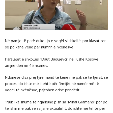
Në pamje të parë duket jo e vogël si shkollë, por klasat zor
se po kanë vend për numrin e nxënësve.
Paralelet e shkollës “Daut Bugujevci” në Fushë Kosovë
arrijnë deri në 45 nxënës.
Ndonëse disa prej tyre mund të kenë më pak se të tjerat, se
procesi do ishte më i lehtë për fëmijët në numër më të
vogël të nxënësve, pajtohen edhe prindërit.
”Nuk i ka shumë të ngarkune p.sh sa ‘Mihal Grameno’ por po
të ishin më pak se sa janë aktualisht, do ishte më lehtë për