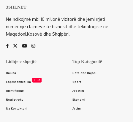
3SHI.NET
Ne ndikojmë mbi 10 milionë vizitorë dhe jemi rrjeti
numër një i lajmeve të biznesit dhe teknologjisë në
Maqedoni,Kosovë dhe Shqipëri.
Lidhje e shpejtë
Top Kategoritë
Ballina
Bota dhe Rajoni
E Re
Faqeshënuesi im
Sport
Identifikohu
Argëtim
Regjistrohu
Ekonomi
Na Kontaktoni
Arsim