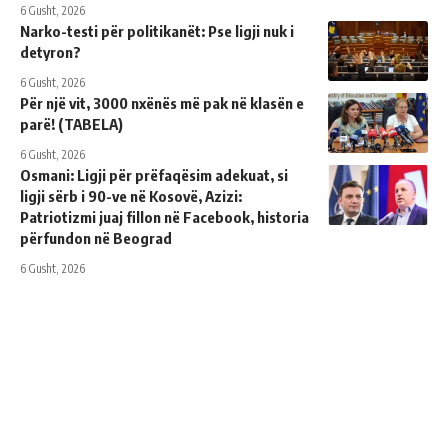
6 Gusht, 2026
Narko-testi për politikanët: Pse ligji nuk i
detyron?
6 Gusht, 2026
Për një vit, 3000 nxënës më pak në klasën e
parë! (TABELA)
6 Gusht, 2026
Osmani: Ligji për prëfaqësim adekuat, si
ligji sërb i 90-ve në Kosovë, Azizi:
Patriotizmi juaj fillon në Facebook, historia
përfundon në Beograd
6 Gusht, 2026