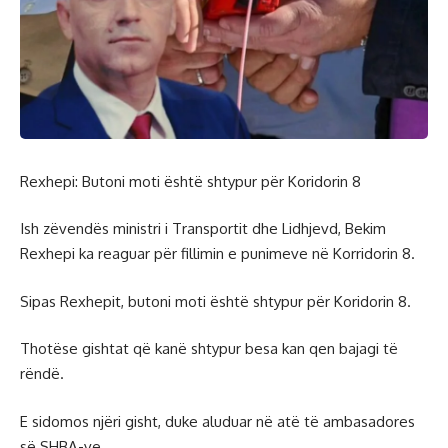
Rexhepi: Butoni moti është shtypur për Koridorin 8
Ish zëvendës ministri i Transportit dhe Lidhjevd, Bekim
Rexhepi ka reaguar për fillimin e punimeve në Korridorin 8.
Sipas Rexhepit, butoni moti është shtypur për Koridorin 8.
Thotëse gishtat që kanë shtypur besa kan qen bajagi të
rëndë.
E sidomos njëri gisht, duke aluduar në atë të ambasadores
së SHBA-ve.