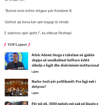
“Butoni moti është shtypur për Koridorin 8.
Gishtat qe besa kan qen bajagi të rëndë.
E sidomos njëri gisht.!”, ka shkruar Rexhepi
TOP Lajmet
Arbër Ademi: Heqja e tabelave në gjuhën
shqipe në vendkalimet kufitare është
shkelje e ligjit dhe diskriminim institucional
Lajme
Narko-testi për politikanët: Pse ligji nuk i
detyron?
Lajme
Për një vit, 3000 nxënës më pak në klasën e