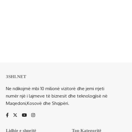
3SHI.NET
Ne ndikojmë mbi 10 milionë vizitorë dhe jemi rrjeti
numër një i lajmeve të biznesit dhe teknologjisë në
Maqedoni,Kosovë dhe Shqipëri.
Lidhje e shpejtë
Top Kategoritë