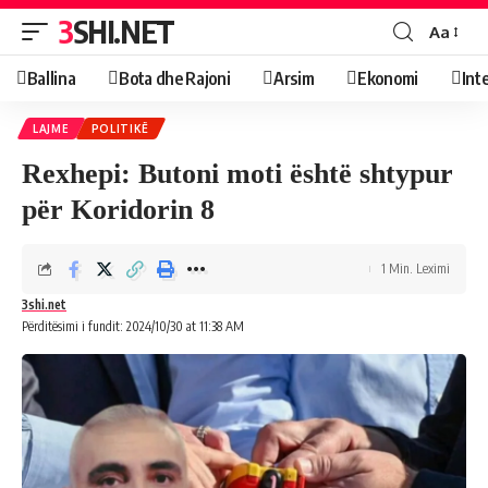
3SHI.NET
Aa
Ballina
Bota dhe Rajoni
Arsim
Ekonomi
Int
LAJME
POLITIKË
Rexhepi: Butoni moti është shtypur
për Koridorin 8
1 Min. Leximi
3shi.net
Përditësimi i fundit: 2024/10/30 at 11:38 AM