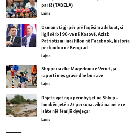
parë! (TABELA)
Lajme
Osmani: Ligji për prëfaqësim adekuat, si
ligji sërb i 90-ve në Kosovë, Azizi:
Patriotizmi juaj fillon në Facebook, historia
përfundon në Beograd
Lajme
Shqipëria dhe Maqedonia e Veriut, ja
raporti mes grave dhe burrave
Lajme
Dhjetë vjet nga përmbytjet në Shkup –
humbën jetën 22 persona, viktima më e re
ishte një fëmijë dyvjeçar
Lajme