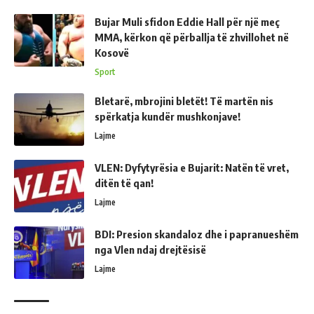
Bujar Muli sfidon Eddie Hall për një meç
MMA, kërkon që përballja të zhvillohet në
Kosovë
Sport
Bletarë, mbrojini bletët! Të martën nis
spërkatja kundër mushkonjave!
Lajme
VLEN: Dyfytyrësia e Bujarit: Natën të vret,
ditën të qan!
Lajme
BDI: Presion skandaloz dhe i papranueshëm
nga Vlen ndaj drejtësisë
Lajme