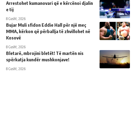
Arrestohet kumanovari që e kërcënoi djalin
e tij
8 Gusht, 2026
Bujar Muli sfidon Eddie Hall për një meç
MMA, kërkon që përballja të zhvillohet në
Kosovë
8 Gusht, 2026
Bletarë, mbrojini bletët! Të martën nis
spërkatja kundër mushkonjave!
8 Gusht, 2026