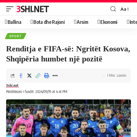
3SHI.NET
Aa
Ballina
Bota dhe Rajoni
Arsim
Ekonomi
Int
SPORT
Renditja e FIFA-së: Ngritët Kosova,
Shqipëria humbet një pozitë
1 Min. Leximi
3shi.net
Përditësimi i fundit: 2024/09/19 at 4:41 PM