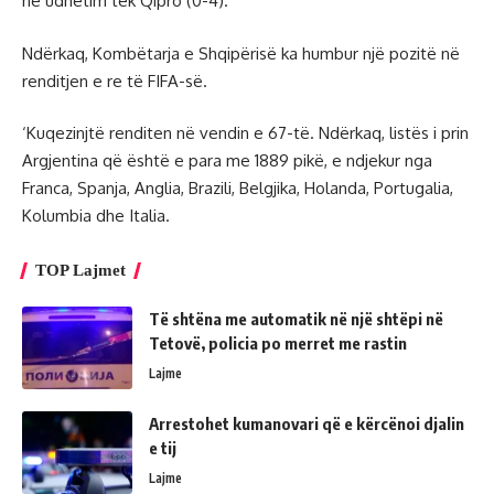
në udhëtim tek Qipro (0-4).
Ndërkaq, Kombëtarja e Shqipërisë ka humbur një pozitë në
renditjen e re të FIFA-së.
‘Kuqezinjtë renditen në vendin e 67-të. Ndërkaq, listës i prin
Argjentina që është e para me 1889 pikë, e ndjekur nga
Franca, Spanja, Anglia, Brazili, Belgjika, Holanda, Portugalia,
Kolumbia dhe Italia.
TOP Lajmet
Të shtëna me automatik në një shtëpi në
Tetovë, policia po merret me rastin
Lajme
Arrestohet kumanovari që e kërcënoi djalin
e tij
Lajme