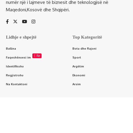
numër një i lajmeve të biznesit dhe teknologjisë në
Maqedoni,Kosovë dhe Shqipëri.
Lidhje e shpejtë
Top Kategoritë
Ballina
Bota dhe Rajoni
E Re
Faqeshënuesi im
Sport
Identifikohu
Argëtim
Regjistrohu
Ekonomi
Na Kontaktoni
Arsim