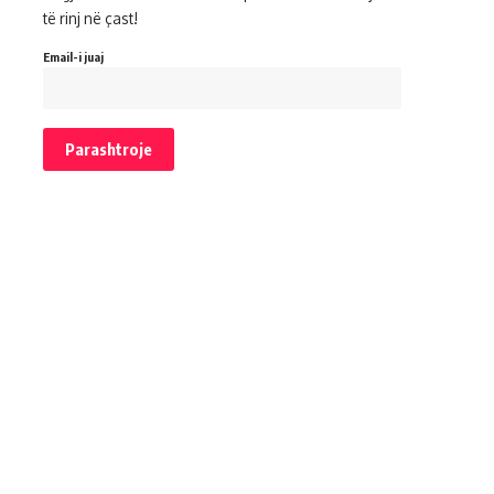
të rinj në çast!
Email-i juaj