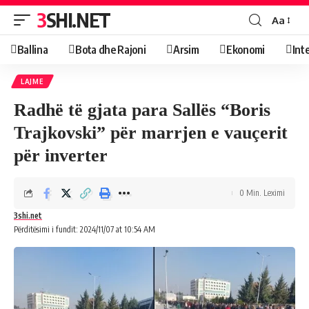
3SHI.NET
Aa
Ballina
Bota dhe Rajoni
Arsim
Ekonomi
Int
LAJME
Radhë të gjata para Sallës “Boris
Trajkovski” për marrjen e vauçerit
për inverter
0 Min. Leximi
3shi.net
Përditësimi i fundit: 2024/11/07 at 10:54 AM