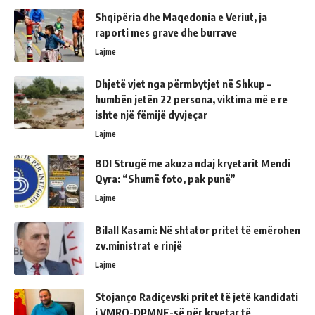
Shqipëria dhe Maqedonia e Veriut, ja
raporti mes grave dhe burrave
Lajme
Dhjetë vjet nga përmbytjet në Shkup –
humbën jetën 22 persona, viktima më e re
ishte një fëmijë dyvjeçar
Lajme
BDI Strugë me akuza ndaj kryetarit Mendi
Qyra: “Shumë foto, pak punë”
Lajme
Bilall Kasami: Në shtator pritet të emërohen
zv.ministrat e rinjë
Lajme
Stojanço Radiçevski pritet të jetë kandidati
i VMRO-DPMNE-së për kryetar të