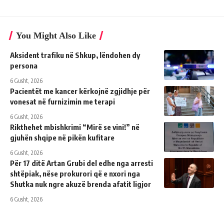
You Might Also Like
Aksident trafiku në Shkup, lëndohen dy
persona
6 Gusht, 2026
Pacientët me kancer kërkojnë zgjidhje për
vonesat në furnizimin me terapi
6 Gusht, 2026
Rikthehet mbishkrimi “Mirë se vini!” në
gjuhën shqipe në pikën kufitare
6 Gusht, 2026
Për 17 ditë Artan Grubi del edhe nga arresti
shtëpiak, nëse prokurori që e nxori nga
Shutka nuk ngre akuzë brenda afatit ligjor
6 Gusht, 2026