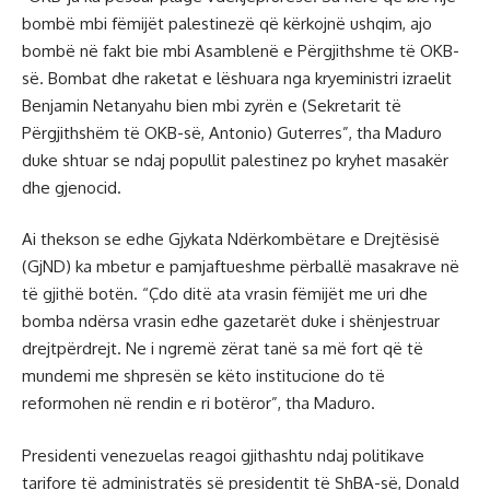
bombë mbi fëmijët palestinezë që kërkojnë ushqim, ajo
bombë në fakt bie mbi Asamblenë e Përgjithshme të OKB-
së. Bombat dhe raketat e lëshuara nga kryeministri izraelit
Benjamin Netanyahu bien mbi zyrën e (Sekretarit të
Përgjithshëm të OKB-së, Antonio) Guterres”, tha Maduro
duke shtuar se ndaj popullit palestinez po kryhet masakër
dhe gjenocid.
Ai thekson se edhe Gjykata Ndërkombëtare e Drejtësisë
(GjND) ka mbetur e pamjaftueshme përballë masakrave në
të gjithë botën. “Çdo ditë ata vrasin fëmijët me uri dhe
bomba ndërsa vrasin edhe gazetarët duke i shënjestruar
drejtpërdrejt. Ne i ngremë zërat tanë sa më fort që të
mundemi me shpresën se këto institucione do të
reformohen në rendin e ri botëror”, tha Maduro.
Presidenti venezuelas reagoi gjithashtu ndaj politikave
tarifore të administratës së presidentit të ShBA-së, Donald