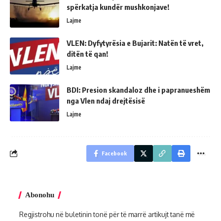
spërkatja kundër mushkonjave!
Lajme
VLEN: Dyfytyrësia e Bujarit: Natën të vret,
ditën të qan!
Lajme
BDI: Presion skandaloz dhe i papranueshëm
nga Vlen ndaj drejtësisë
Lajme
Facebook
Abonohu
Regjistrohu në buletinin tonë për të marrë artikujt tanë më