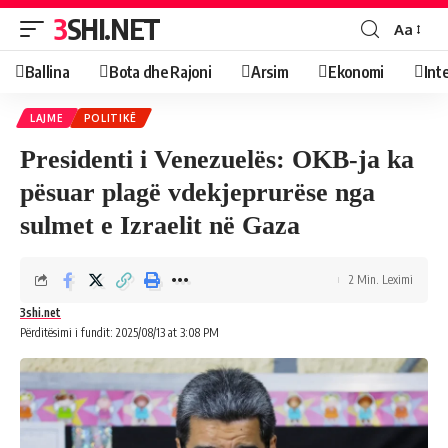
3SHI.NET
Aa
Ballina
Bota dhe Rajoni
Arsim
Ekonomi
Int
LAJME
POLITIKË
Presidenti i Venezuelës: OKB-ja ka
pësuar plagë vdekjeprurëse nga
sulmet e Izraelit në Gaza
2 Min. Leximi
3shi.net
Përditësimi i fundit: 2025/08/13 at 3:08 PM