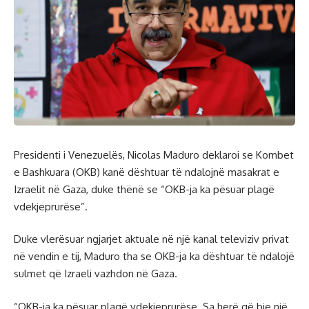
Presidenti i Venezuelës, Nicolas Maduro deklaroi se Kombet
e Bashkuara (OKB) kanë dështuar të ndalojnë masakrat e
Izraelit në Gaza, duke thënë se “OKB-ja ka pësuar plagë
vdekjeprurëse”.
Duke vlerësuar ngjarjet aktuale në një kanal televiziv privat
në vendin e tij, Maduro tha se OKB-ja ka dështuar të ndalojë
sulmet që Izraeli vazhdon në Gaza.
“OKB-ja ka pësuar plagë vdekjeprurëse. Sa herë që bie një