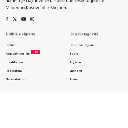
numër një i lajmeve të biznesit dhe teknologjisë në
Maqedoni,Kosovë dhe Shqipëri.
Lidhje e shpejtë
Top Kategoritë
Ballina
Bota dhe Rajoni
E Re
Faqeshënuesi im
Sport
Identifikohu
Argëtim
Regjistrohu
Ekonomi
Na Kontaktoni
Arsim