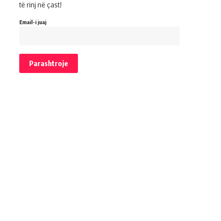
të rinj në çast!
Email-i juaj