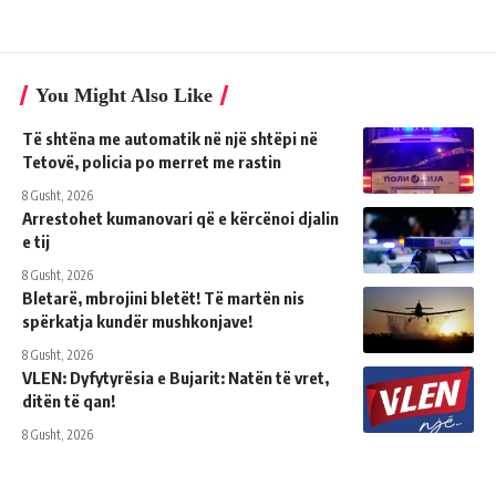
You Might Also Like
Të shtëna me automatik në një shtëpi në
Tetovë, policia po merret me rastin
8 Gusht, 2026
Arrestohet kumanovari që e kërcënoi djalin
e tij
8 Gusht, 2026
Bletarë, mbrojini bletët! Të martën nis
spërkatja kundër mushkonjave!
8 Gusht, 2026
VLEN: Dyfytyrësia e Bujarit: Natën të vret,
ditën të qan!
8 Gusht, 2026