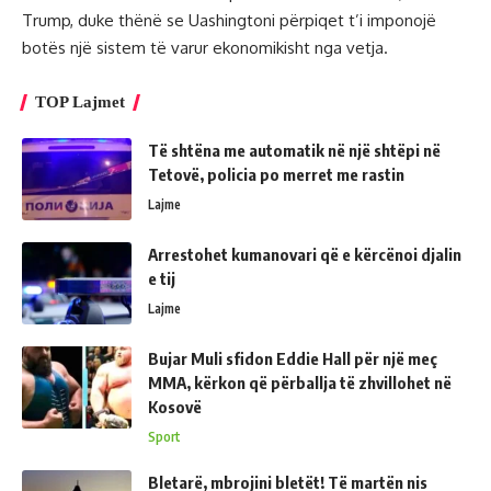
Trump, duke thënë se Uashingtoni përpiqet t’i imponojë
botës një sistem të varur ekonomikisht nga vetja.
TOP Lajmet
Të shtëna me automatik në një shtëpi në
Tetovë, policia po merret me rastin
Lajme
Arrestohet kumanovari që e kërcënoi djalin
e tij
Lajme
Bujar Muli sfidon Eddie Hall për një meç
MMA, kërkon që përballja të zhvillohet në
Kosovë
Sport
Bletarë, mbrojini bletët! Të martën nis