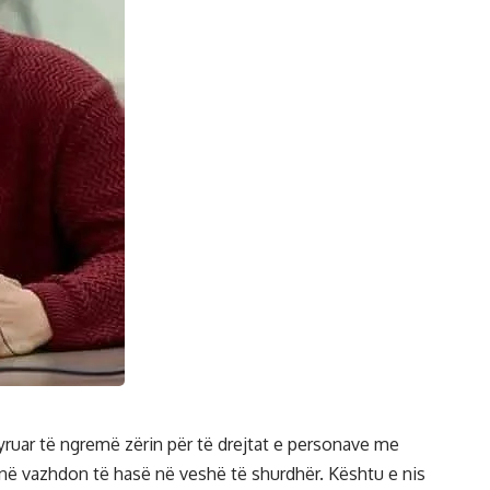
tyruar të ngremë zërin për të drejtat e personave me
 ynë vazhdon të hasë në veshë të shurdhër. Kështu e nis