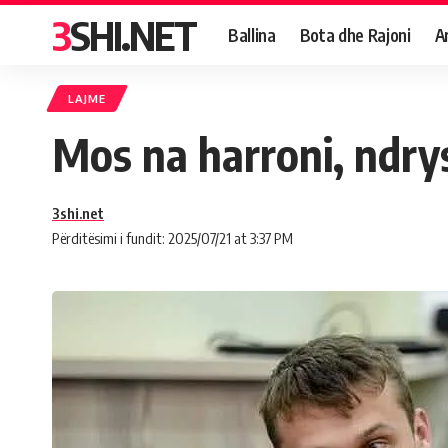
3SHI.NET
Ballina
Bota dhe Rajoni
A
LAJME
Mos na harroni, ndrys
3shi.net
Përditësimi i fundit: 2025/07/21 at 3:37 PM