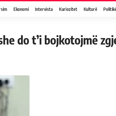
rsim
Ekonomi
Intervista
Kuriozitet
Kulturë
Politik
he do t’i bojkotojmë zgj