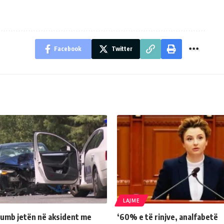
Facebook
Twitter
LAJME
humb jetën në aksident me
‘60% e të rinjve, analfabetë