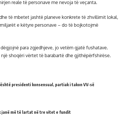
irjen reale të personave me nevoja të veçanta.
he të mbetet jashtë planeve konkrete të zhvillimit lokal,
amiljarët e këtyre personave – do të bojkotojmë
 dëgjojnë para zgjedhjeve, jo vetëm gjatë fushatave.
ë shoqëri vërtet të barabartë dhe gjithëpërfshirëse.
 është presidenti konsensual, partiak i takon VV-së
janë më të lartat në tre vitet e fundit