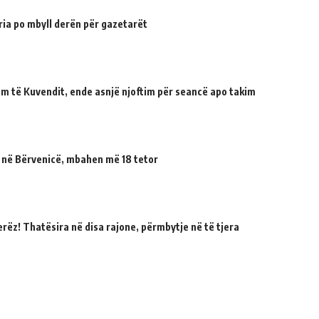
ria po mbyll derën për gazetarët
tuim të Kuvendit, ende asnjë njoftim për seancë apo takim
 në Bërvenicë, mbahen më 18 tetor
erëz! Thatësira në disa rajone, përmbytje në të tjera