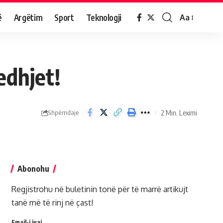
ë
Argëtim
Sport
Teknologji
Aa
edhjet!
2 Min. Leximi
Shpërndaje
Abonohu
Regjistrohu në buletinin tonë për të marrë artikujt
tanë më të rinj në çast!
Email-i juaj