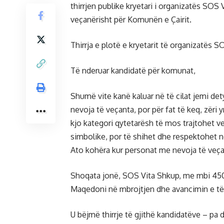
thirrjen publike kryetari i organizatës SOS
veçanërisht për Komunën e Çairit.
Thirrja e plotë e kryetarit të organizatës S
Të nderuar kandidatë për komunat,
Shumë vite kanë kaluar në të cilat jemi de
nevoja të veçanta, por për fat të keq, zër
kjo kategori qytetarësh të mos trajtohet v
simbolike, por të shihet dhe respektohet n
Ato kohëra kur personat me nevoja të veça
Shoqata jonë, SOS Vita Shkup, me mbi 450 
Maqedoni në mbrojtjen dhe avancimin e të 
U bëjmë thirrje të gjithë kandidatëve – pa 