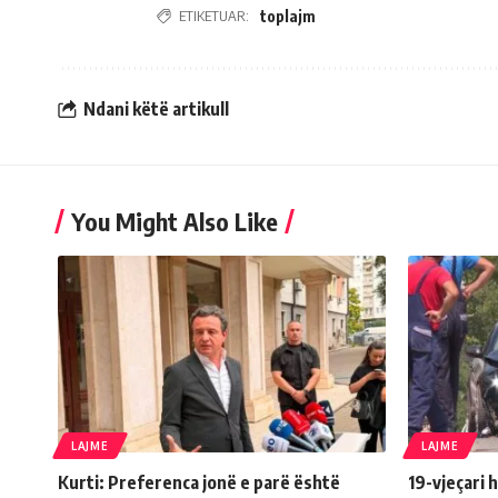
ETIKETUAR:
toplajm
Ndani këtë artikull
You Might Also Like
LAJME
LAJME
Kurti: Preferenca jonë e parë është
19-vjeçari 