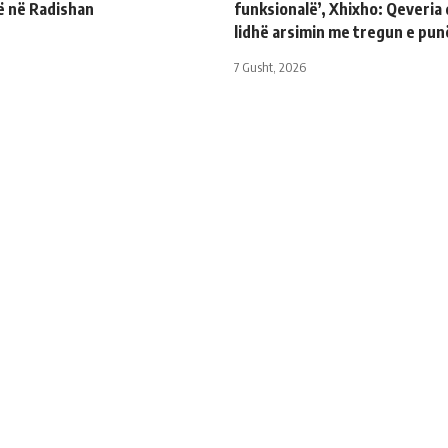
ë në Radishan
funksionalë’, Xhixho: Qeveria 
lidhë arsimin me tregun e pun
7 Gusht, 2026