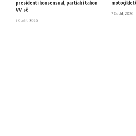
presidenti konsensual, partiak i takon
motoçiklet
VV-së
7 Gusht, 2026
7 Gusht, 2026