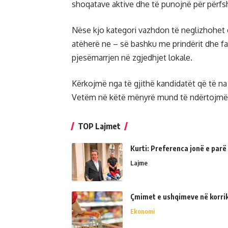
shoqatave aktive dhe të punojnë për përfsh
Nëse kjo kategori vazhdon të neglizhohet d
atëherë ne – së bashku me prindërit dhe f
pjesëmarrjen në zgjedhjet lokale.
Kërkojmë nga të gjithë kandidatët që të na
Vetëm në këtë mënyrë mund të ndërtojmë nj
TOP Lajmet
Kurti: Preferenca jonë e parë
Lajme
Çmimet e ushqimeve në korrik 
Ekonomi