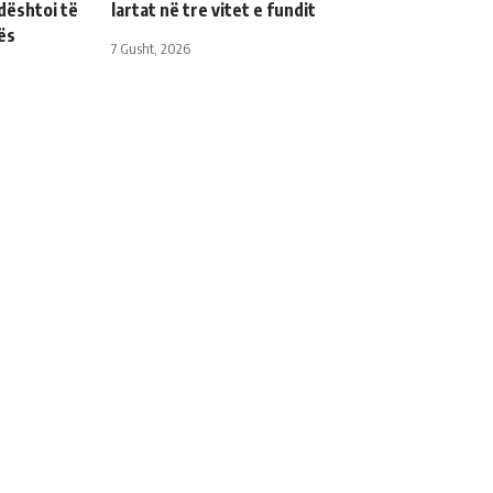
dështoi të
lartat në tre vitet e fundit
ës
7 Gusht, 2026