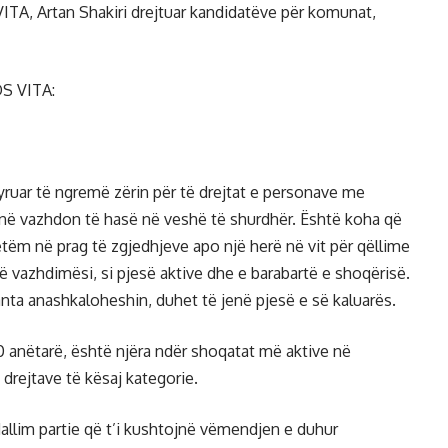
 VITA, Artan Shakiri drejtuar kandidatëve për komunat,
OS VITA:
tyruar të ngremë zërin për të drejtat e personave me
i ynë vazhdon të hasë në veshë të shurdhër. Është koha që
etëm në prag të zgjedhjeve apo një herë në vit për qëllime
ë vazhdimësi, si pjesë aktive dhe e barabartë e shoqërisë.
nta anashkaloheshin, duhet të jenë pjesë e së kaluarës.
anëtarë, është njëra ndër shoqatat më aktive në
drejtave të kësaj kategorie.
dallim partie që t’i kushtojnë vëmendjen e duhur