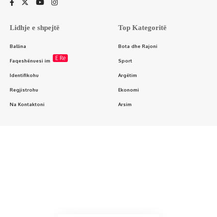
Lidhje e shpejtë
Top Kategoritë
Ballina
Bota dhe Rajoni
E Re
Faqeshënuesi im
Sport
Identifikohu
Argëtim
Regjistrohu
Ekonomi
Na Kontaktoni
Arsim