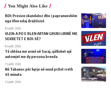
You Might Also Like
BDI: Presion skandaloz dhe i papranueshëm
nga Vlen ndaj drejtësisë
8 Gusht, 2026
VLEN: A PO E BLEN ARTAN GRUBI LIRINË ME
SEKRETET E BDI-SË?
8 Gusht, 2026
Të shtëna me armë në Saraj, qëllohet një
automjet me dy persona brenda
7 Gusht, 2026
Në Tabanoc për hyrje në vend pritet rreth
45 minuta
7 Gusht, 2026