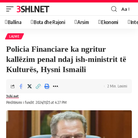
3SHI.NET
Aa
Ballina
Bota dhe Rajoni
Arsim
Ekonomi
Int
LAJME
Policia Financiare ka ngritur
kallëzim penal ndaj ish-ministrit të
Kulturës, Hysni Ismaili
2 Min. Leximi
3shi.net
Përditësimi i fundit: 2024/11/25 at 4:27 PM