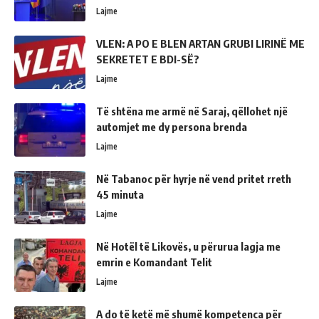
Lajme
VLEN: A PO E BLEN ARTAN GRUBI LIRINË ME
SEKRETET E BDI-SË?
Lajme
Të shtëna me armë në Saraj, qëllohet një
automjet me dy persona brenda
Lajme
Në Tabanoc për hyrje në vend pritet rreth
45 minuta
Lajme
Në Hotël të Likovës, u përurua lagja me
emrin e Komandant Telit
Lajme
A do të ketë më shumë kompetenca për