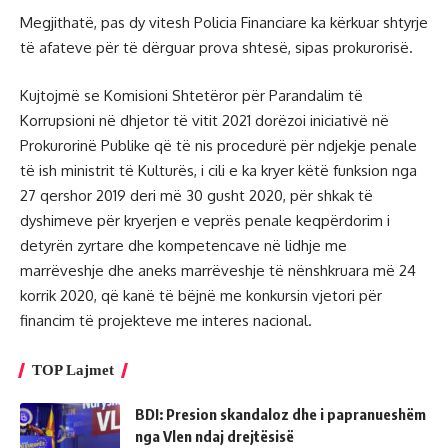
Megjithatë, pas dy vitesh Policia Financiare ka kërkuar shtyrje
të afateve për të dërguar prova shtesë, sipas prokurorisë.
Kujtojmë se Komisioni Shtetëror për Parandalim të
Korrupsioni në dhjetor të vitit 2021 dorëzoi iniciativë në
Prokurorinë Publike që të nis procedurë për ndjekje penale
të ish ministrit të Kulturës, i cili e ka kryer këtë funksion nga
27 qershor 2019 deri më 30 gusht 2020, për shkak të
dyshimeve për kryerjen e veprës penale keqpërdorim i
detyrën zyrtare dhe kompetencave në lidhje me
marrëveshje dhe aneks marrëveshje të nënshkruara më 24
korrik 2020, që kanë të bëjnë me konkursin vjetori për
financim të projekteve me interes nacional.
TOP Lajmet
BDI: Presion skandaloz dhe i papranueshëm
nga Vlen ndaj drejtësisë