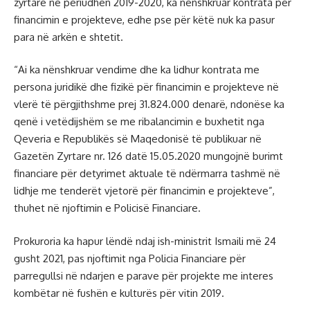
zyrtare në periudhën 2019-2020, ka nënshkruar kontrata për
financimin e projekteve, edhe pse për këtë nuk ka pasur
para në arkën e shtetit.
“Ai ka nënshkruar vendime dhe ka lidhur kontrata me
persona juridikë dhe fizikë për financimin e projekteve në
vlerë të përgjithshme prej 31.824.000 denarë, ndonëse ka
qenë i vetëdijshëm se me ribalancimin e buxhetit nga
Qeveria e Republikës së Maqedonisë të publikuar në
Gazetën Zyrtare nr. 126 datë 15.05.2020 mungojnë burimt
financiare për detyrimet aktuale të ndërmarra tashmë në
lidhje me tenderët vjetorë për financimin e projekteve”,
thuhet në njoftimin e Policisë Financiare.
Prokuroria ka hapur lëndë ndaj ish-ministrit Ismaili më 24
gusht 2021, pas njoftimit nga Policia Financiare për
parregullsi në ndarjen e parave për projekte me interes
kombëtar në fushën e kulturës për vitin 2019.