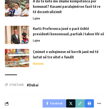
A do të ketë më shumë kompetenca për
komunat? Kasami paralajmëron fazë të re
të decentralizimit
Lajme
Kurti: Preferenca jonë e parë është
presidenti konsensual, partiak i takon VV-së
Lajme
Çmimet e ushqimeve në korrik janë më të
lartat në tre vitet e fundit
Ekonomi
#Dubai
ETIKETUAR:
Facebook