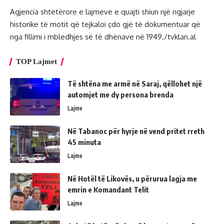
Agjencia shtetërore e lajmeve e quajti shiun një ngjarje
historike të motit që tejkaloi çdo gjë të dokumentuar që
nga fillimi i mbledhjes së të dhënave në 1949./tvklan.al
TOP Lajmet
Të shtëna me armë në Saraj, qëllohet një
automjet me dy persona brenda
Lajme
Në Tabanoc për hyrje në vend pritet rreth
45 minuta
Lajme
Në Hotël të Likovës, u përurua lagja me
emrin e Komandant Telit
Lajme