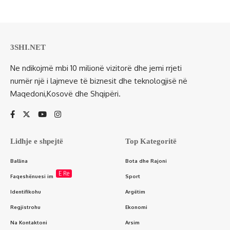
3SHI.NET
Ne ndikojmë mbi 10 milionë vizitorë dhe jemi rrjeti
numër një i lajmeve të biznesit dhe teknologjisë në
Maqedoni,Kosovë dhe Shqipëri.
Lidhje e shpejtë
Top Kategoritë
Ballina
Bota dhe Rajoni
E Re
Faqeshënuesi im
Sport
Identifikohu
Argëtim
Regjistrohu
Ekonomi
Na Kontaktoni
Arsim