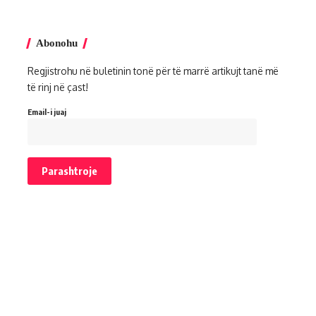
Abonohu
Regjistrohu në buletinin tonë për të marrë artikujt tanë më
të rinj në çast!
Email-i juaj