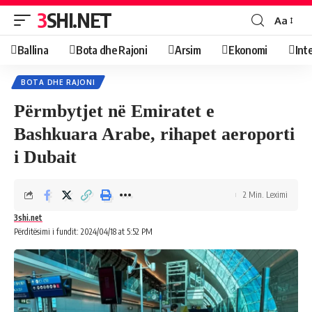
3SHI.NET
Aa
Ballina
Bota dhe Rajoni
Arsim
Ekonomi
Int
BOTA DHE RAJONI
Përmbytjet në Emiratet e
Bashkuara Arabe, rihapet aeroporti
i Dubait
2 Min. Leximi
3shi.net
Përditësimi i fundit: 2024/04/18 at 5:52 PM