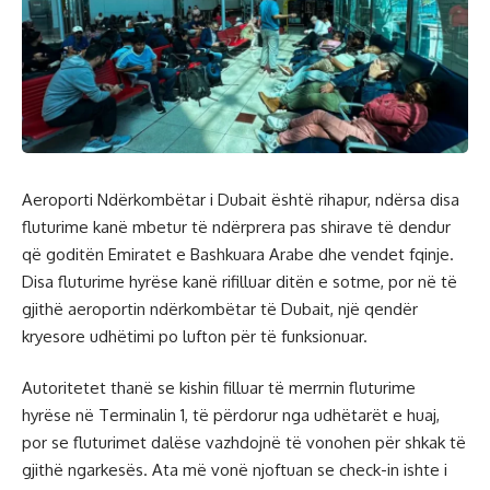
Aeroporti Ndërkombëtar i Dubait është rihapur, ndërsa disa
fluturime kanë mbetur të ndërprera pas shirave të dendur
që goditën Emiratet e Bashkuara Arabe dhe vendet fqinje.
Disa fluturime hyrëse kanë rifilluar ditën e sotme, por në të
gjithë aeroportin ndërkombëtar të Dubait, një qendër
kryesore udhëtimi po lufton për të funksionuar.
Autoritetet thanë se kishin filluar të merrnin fluturime
hyrëse në Terminalin 1, të përdorur nga udhëtarët e huaj,
por se fluturimet dalëse vazhdojnë të vonohen për shkak të
gjithë ngarkesës. Ata më vonë njoftuan se check-in ishte i