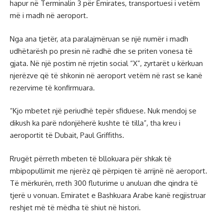
hapur në Terminalin 3 për Emirates, transportuesi i vetëm
më i madh në aeroport.
Nga ana tjetër, ata paralajmëruan se një numër i madh
udhëtarësh po presin në radhë dhe se priten vonesa të
gjata. Në një postim në rrjetin social “X”, zyrtarët u kërkuan
njerëzve që të shkonin në aeroport vetëm në rast se kanë
rezervime të konfirmuara.
“Kjo mbetet një periudhë tepër sfiduese. Nuk mendoj se
dikush ka parë ndonjëherë kushte të tilla”, tha kreu i
aeroportit të Dubait, Paul Griffiths.
Rrugët përreth mbeten të bllokuara për shkak të
mbipopullimit me njerëz që përpiqen të arrijnë në aeroport.
Të mërkurën, rreth 300 fluturime u anuluan dhe qindra të
tjerë u vonuan. Emiratet e Bashkuara Arabe kanë regjistruar
reshjet më të mëdha të shiut në histori.