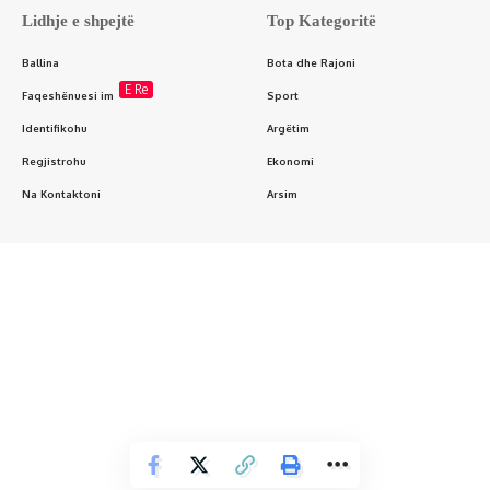
Lidhje e shpejtë
Top Kategoritë
Ballina
Bota dhe Rajoni
E Re
Faqeshënuesi im
Sport
Identifikohu
Argëtim
Regjistrohu
Ekonomi
Na Kontaktoni
Arsim