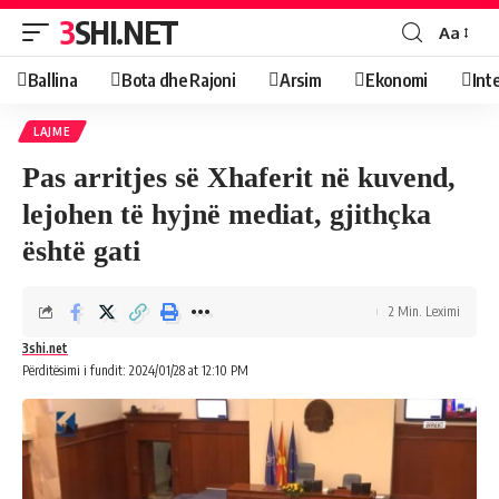
3SHI.NET
Aa
Ballina
Bota dhe Rajoni
Arsim
Ekonomi
Int
LAJME
Pas arritjes së Xhaferit në kuvend,
lejohen të hyjnë mediat, gjithçka
është gati
2 Min. Leximi
3shi.net
Përditësimi i fundit: 2024/01/28 at 12:10 PM