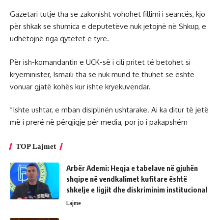
Gazetari tutje tha se zakonisht vohohet fillimi i seancës, kjo
për shkak se shumica e deputetëve nuk jetojnë në Shkup, e
udhëtojnë nga qytetet e tyre.
Për ish-komandantin e UÇK-së i cili pritet të betohet si
kryeminister, Ismaili tha se nuk mund të thuhet se është
vonuar gjatë kohës kur ishte kryekuvendar.
“Ishte ushtar, e mban disiplinën ushtarake. Ai ka ditur të jetë
më i prerë në përgjigje për media, por jo i pakapshëm
TOP Lajmet
Arbër Ademi: Heqja e tabelave në gjuhën
shqipe në vendkalimet kufitare është
shkelje e ligjit dhe diskriminim institucional
Lajme