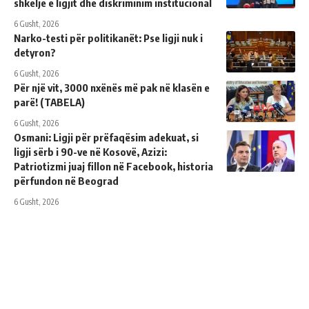
shkelje e ligjit dhe diskriminim institucional
6 Gusht, 2026
Narko-testi për politikanët: Pse ligji nuk i
detyron?
6 Gusht, 2026
Për një vit, 3000 nxënës më pak në klasën e
parë! (TABELA)
6 Gusht, 2026
Osmani: Ligji për prëfaqësim adekuat, si
ligji sërb i 90-ve në Kosovë, Azizi:
Patriotizmi juaj fillon në Facebook, historia
përfundon në Beograd
6 Gusht, 2026