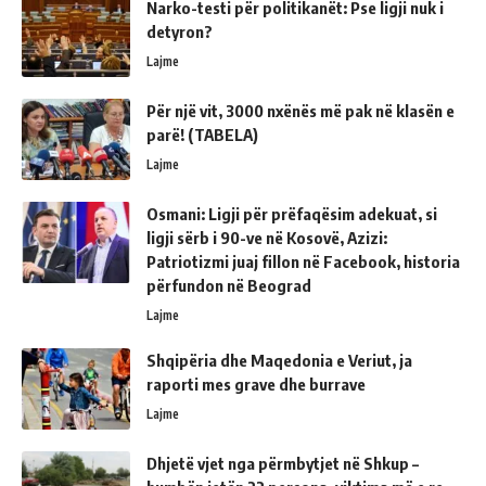
Narko-testi për politikanët: Pse ligji nuk i
detyron?
Lajme
Për një vit, 3000 nxënës më pak në klasën e
parë! (TABELA)
Lajme
Osmani: Ligji për prëfaqësim adekuat, si
ligji sërb i 90-ve në Kosovë, Azizi:
Patriotizmi juaj fillon në Facebook, historia
përfundon në Beograd
Lajme
Shqipëria dhe Maqedonia e Veriut, ja
raporti mes grave dhe burrave
Lajme
Dhjetë vjet nga përmbytjet në Shkup –