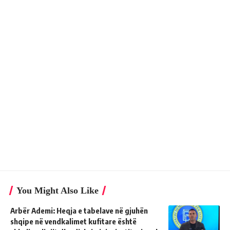
You Might Also Like
Arbër Ademi: Heqja e tabelave në gjuhën
shqipe në vendkalimet kufitare është