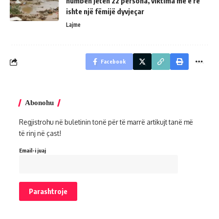
humbën jetën 22 persona, viktima më e re
ishte një fëmijë dyvjeçar
Lajme
Facebook
Abonohu
Regjistrohu në buletinin tonë për të marrë artikujt tanë më
të rinj në çast!
Email-i juaj