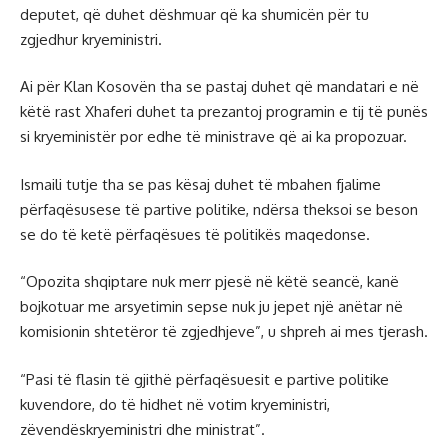
deputet, që duhet dëshmuar që ka shumicën për tu
zgjedhur kryeministri.
Ai për Klan Kosovën tha se pastaj duhet që mandatari e në
këtë rast Xhaferi duhet ta prezantoj programin e tij të punës
si kryeministër por edhe të ministrave që ai ka propozuar.
Ismaili tutje tha se pas kësaj duhet të mbahen fjalime
përfaqësusese të partive politike, ndërsa theksoi se beson
se do të ketë përfaqësues të politikës maqedonse.
“Opozita shqiptare nuk merr pjesë në këtë seancë, kanë
bojkotuar me arsyetimin sepse nuk ju jepet një anëtar në
komisionin shtetëror të zgjedhjeve”, u shpreh ai mes tjerash.
“Pasi të flasin të gjithë përfaqësuesit e partive politike
kuvendore, do të hidhet në votim kryeministri,
zëvendëskryeministri dhe ministrat”.