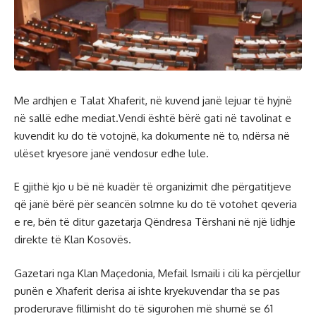
Me ardhjen e Talat Xhaferit, në kuvend janë lejuar të hyjnë
në sallë edhe mediat.Vendi është bërë gati në tavolinat e
kuvendit ku do të votojnë, ka dokumente në to, ndërsa në
ulëset kryesore janë vendosur edhe lule.
E gjithë kjo u bë në kuadër të organizimit dhe përgatitjeve
që janë bërë për seancën solmne ku do të votohet qeveria
e re, bën të ditur gazetarja Qëndresa Tërshani në një lidhje
direkte të Klan Kosovës.
Gazetari nga Klan Maçedonia, Mefail Ismaili i cili ka përcjellur
punën e Xhaferit derisa ai ishte kryekuvendar tha se pas
proderurave fillimisht do të sigurohen më shumë se 61