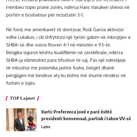
rrëmbeu topin pranë zonës, ndërsa Hans Vanaken shënoi në
portën e boshatisur për rezultatin 3-1.
Në fund, me amerikanët të dorëzuar, Rudi Garcia aktivizoi
edhe Lukakun, i cili shfrytëzoi një tjetër gabim në mbrojtjen e
SHBA-së dhe vulosi fitoren 4-1 në minutën e 93-të.
Belgjika siguron kështu kualifikimin në çerekfinale, ndërsa
SHBA-ja eliminohet para tifozëve të saj. Pas një ndeshjeje
të mbushur me polemika jashtë fushe, belgët dhanë
përgjigjen më bindëse aty ku kishte më shumë rëndësi: në
fushën e lojës.
TOP Lajmet
Kurti: Preferenca jonë e parë është
presidenti konsensual, partiak i takon VV-së
Lajme