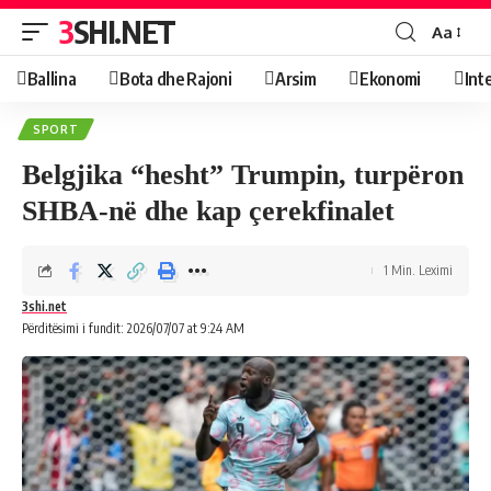
3SHI.NET
Aa
Ballina
Bota dhe Rajoni
Arsim
Ekonomi
Int
SPORT
Belgjika “hesht” Trumpin, turpëron
SHBA-në dhe kap çerekfinalet
1 Min. Leximi
3shi.net
Përditësimi i fundit: 2026/07/07 at 9:24 AM