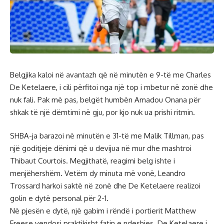
Belgjika kaloi në avantazh që në minutën e 9-të me Charles
De Ketelaere, i cili përfitoi nga një top i mbetur në zonë dhe
nuk fali. Pak më pas, belgët humbën Amadou Onana për
shkak të një dëmtimi në gju, por kjo nuk ua prishi ritmin.
SHBA-ja barazoi në minutën e 31-të me Malik Tillman, pas
një goditjeje dënimi që u devijua në mur dhe mashtroi
Thibaut Courtois. Megjithatë, reagimi belg ishte i
menjëhershëm. Vetëm dy minuta më vonë, Leandro
Trossard harkoi saktë në zonë dhe De Ketelaere realizoi
golin e dytë personal për 2-1.
Në pjesën e dytë, një gabim i rëndë i portierit Matthew
Freese vendosi praktikisht fatin e ndeshjes. De Ketelaere i