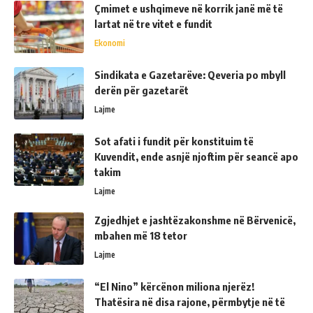
Çmimet e ushqimeve në korrik janë më të
lartat në tre vitet e fundit
Ekonomi
Sindikata e Gazetarëve: Qeveria po mbyll
derën për gazetarët
Lajme
Sot afati i fundit për konstituim të
Kuvendit, ende asnjë njoftim për seancë apo
takim
Lajme
Zgjedhjet e jashtëzakonshme në Bërvenicë,
mbahen më 18 tetor
Lajme
“El Nino” kërcënon miliona njerëz!
Thatësira në disa rajone, përmbytje në të