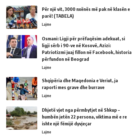
Për një vit, 3000 nxënës më pak në klasën e
parë! (TABELA)
Lajme
Osmani: Ligji për prëfaqësim adekuat, si
ligji sërb i 90-ve në Kosovë, Azizi:
Patriotizmi juaj fillon në Facebook, historia
përfundon në Beograd
Lajme
Shqipëria dhe Maqedonia e Veriut, ja
raporti mes grave dhe burrave
Lajme
Dhjetë vjet nga përmbytjet në Shkup –
humbën jetën 22 persona, viktima më e re
ishte një fëmijë dyvjeçar
Lajme