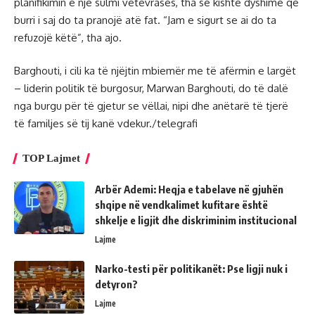
planifikimin e një sulmi vetëvrasës, tha se kishte dyshime që
burri i saj do ta pranojë atë fat. “Jam e sigurt se ai do ta
refuzojë këtë”, tha ajo.
Barghouti, i cili ka të njëjtin mbiemër me të afërmin e largët
– liderin politik të burgosur, Marwan Barghouti, do të dalë
nga burgu për të gjetur se vëllai, nipi dhe anëtarë të tjerë
të familjes së tij kanë vdekur./telegrafi
TOP Lajmet
Arbër Ademi: Heqja e tabelave në gjuhën
shqipe në vendkalimet kufitare është
shkelje e ligjit dhe diskriminim institucional
Lajme
Narko-testi për politikanët: Pse ligji nuk i
detyron?
Lajme