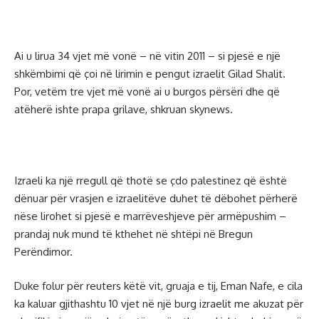
Ai u lirua 34 vjet më vonë – në vitin 2011 – si pjesë e një
shkëmbimi që çoi në lirimin e pengut izraelit Gilad Shalit.
Por, vetëm tre vjet më vonë ai u burgos përsëri dhe që
atëherë ishte prapa grilave, shkruan skynews.
Izraeli ka një rregull që thotë se çdo palestinez që është
dënuar për vrasjen e izraelitëve duhet të dëbohet përherë
nëse lirohet si pjesë e marrëveshjeve për armëpushim –
prandaj nuk mund të kthehet në shtëpi në Bregun
Perëndimor.
Duke folur për reuters këtë vit, gruaja e tij, Eman Nafe, e cila
ka kaluar gjithashtu 10 vjet në një burg izraelit me akuzat për