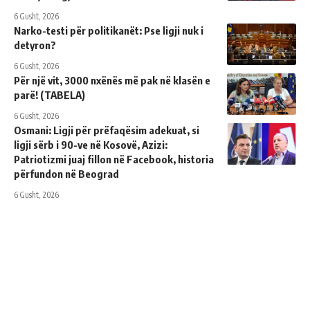
6 Gusht, 2026
Narko-testi për politikanët: Pse ligji nuk i
detyron?
6 Gusht, 2026
Për një vit, 3000 nxënës më pak në klasën e
parë! (TABELA)
6 Gusht, 2026
Osmani: Ligji për prëfaqësim adekuat, si
ligji sërb i 90-ve në Kosovë, Azizi:
Patriotizmi juaj fillon në Facebook, historia
përfundon në Beograd
6 Gusht, 2026