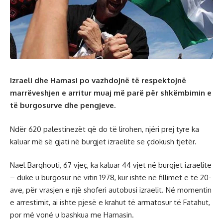
Izraeli dhe Hamasi po vazhdojnë të respektojnë
marrëveshjen e arritur muaj më parë për shkëmbimin e
të burgosurve dhe pengjeve.
Ndër 620 palestinezët që do të lirohen, njëri prej tyre ka
kaluar më së gjati në burgjet izraelite se çdokush tjetër.
Nael Barghouti, 67 vjeç, ka kaluar 44 vjet në burgjet izraelite
– duke u burgosur në vitin 1978, kur ishte në fillimet e të 20-
ave, për vrasjen e një shoferi autobusi izraelit. Në momentin
e arrestimit, ai ishte pjesë e krahut të armatosur të Fatahut,
por më vonë u bashkua me Hamasin.