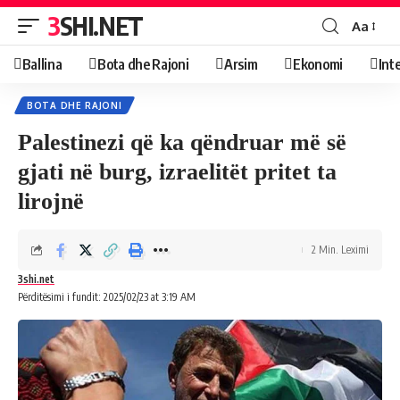
3SHI.NET
Aa
Ballina
Bota dhe Rajoni
Arsim
Ekonomi
Int
BOTA DHE RAJONI
Palestinezi që ka qëndruar më së
gjati në burg, izraelitët pritet ta
lirojnë
2 Min. Leximi
3shi.net
Përditësimi i fundit: 2025/02/23 at 3:19 AM