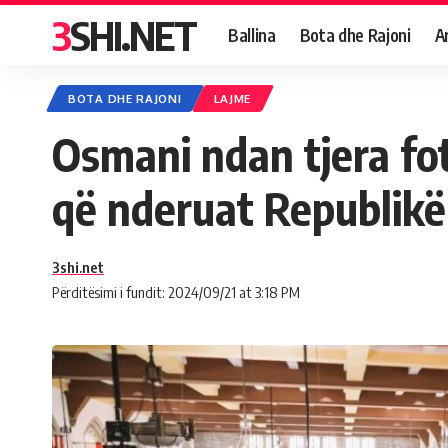
3SHI.NET
Ballina
Bota dhe Rajoni
A
BOTA DHE RAJONI
LAJME
Osmani ndan tjera fot
që nderuat Republik
3shi.net
Përditësimi i fundit: 2024/09/21 at 3:18 PM