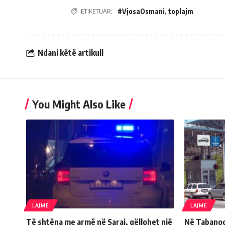
ETIKETUAR:
#VjosaOsmani
,
toplajm
Ndani këtë artikull
You Might Also Like
LAJME
LAJME
Të shtëna me armë në Saraj, qëllohet një
Në Tabanoc 