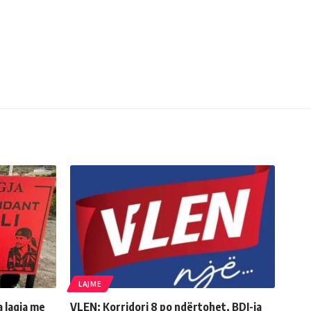
LAJME
a lagja me
VLEN: Korridori 8 po ndërtohet, BDI-ja