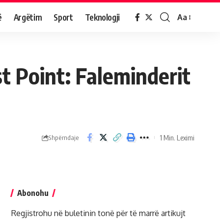
ë
Argëtim
Sport
Teknologji
Aa
t Point: Faleminderit
1 Min. Leximi
Shpërndaje
Abonohu
Regjistrohu në buletinin tonë për të marrë artikujt