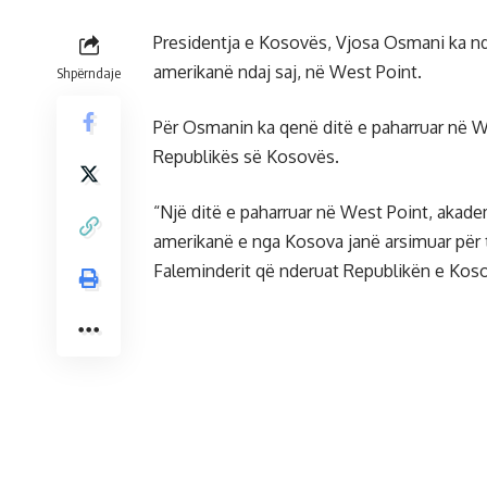
Presidentja e Kosovës, Vjosa Osmani ka nda
amerikanë ndaj saj, në West Point.
Shpërndaje
Për Osmanin ka qenë ditë e paharruar në We
Republikës së Kosovës.
“Një ditë e paharruar në West Point, akade
amerikanë e nga Kosova janë arsimuar për 
Faleminderit që nderuat Republikën e Koso