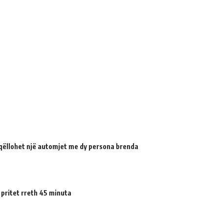
qëllohet një automjet me dy persona brenda
 pritet rreth 45 minuta