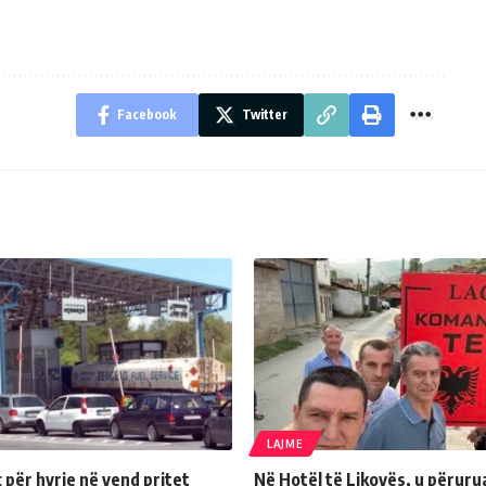
Facebook
Twitter
LAJME
për hyrje në vend pritet
Në Hotël të Likovës, u përuru