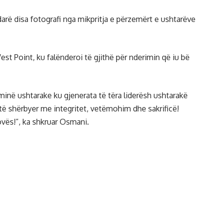
rë disa fotografi nga mikpritja e përzemërt e ushtarëve
st Point, ku falënderoi të gjithë për nderimin që iu bë
minë ushtarake ku gjenerata të tëra liderësh ushtarakë
të shërbyer me integritet, vetëmohim dhe sakrificë!
vës!”, ka shkruar Osmani.