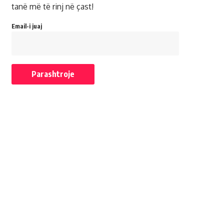
tanë më të rinj në çast!
Email-i juaj