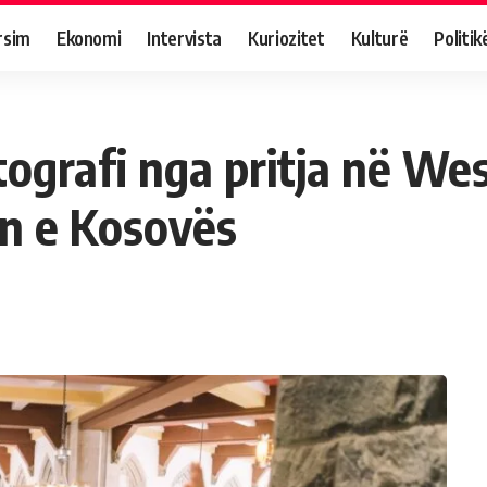
rsim
Ekonomi
Intervista
Kuriozitet
Kulturë
Politik
ografi nga pritja në Wes
ën e Kosovës