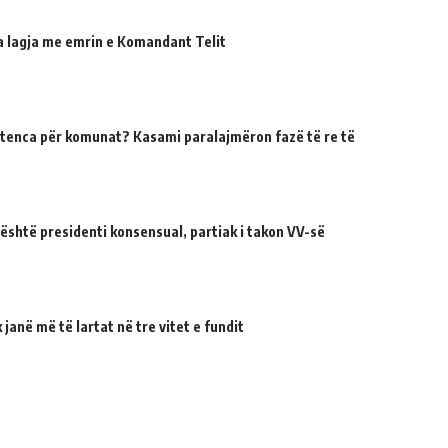
ua lagja me emrin e Komandant Telit
tenca për komunat? Kasami paralajmëron fazë të re të
 është presidenti konsensual, partiak i takon VV-së
janë më të lartat në tre vitet e fundit