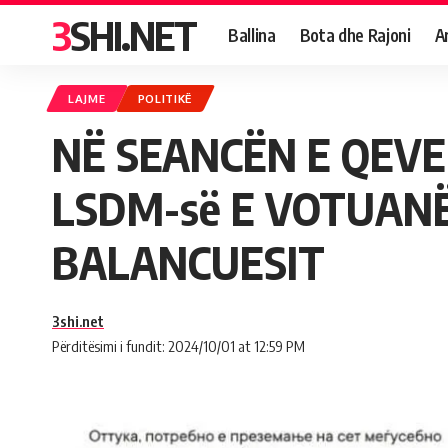
3SHI.NET
Ballina
Bota dhe Rajoni
A
LAJME
POLITIKË
NË SEANCËN E QEVER
LSDM-së E VOTUANË
BALANCUESIT
3shi.net
Përditësimi i fundit: 2024/10/01 at 12:59 PM