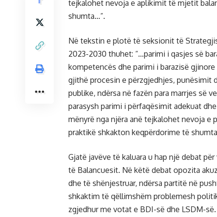
tejkalohet nevoja e aplikimit të mjetit bal
shumta…”.
Në tekstin e plotë të seksionit të Strateg
2023-2030 thuhet: “…parimi i qasjes së bar
kompetencës dhe parimi i barazisë gjinore
gjithë procesin e përzgjedhjes, punësimit d
publike, ndërsa në fazën para marrjes së ve
parasysh parimi i përfaqësimit adekuat dhe
mënyrë nga njëra anë tejkalohet nevoja e për
praktikë shkakton keqpërdorime të shumta
Gjatë javëve të kaluara u hap një debat për
të Balancuesit. Në këtë debat opozita akuz
dhe të shënjestruar, ndërsa partitë në pu
shkaktim të qëllimshëm problemesh politik
zgjedhur me votat e BDI-së dhe LSDM-së.