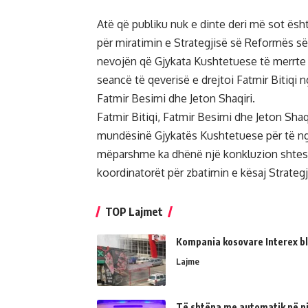
Atë që publiku nuk e dinte deri më sot ës
për miratimin e Strategjisë së Reformës s
nevojën që Gjykata Kushtetuese të merrte v
seancë të qeverisë e drejtoi Fatmir Bitiqi 
Fatmir Besimi dhe Jeton Shaqiri.
Fatmir Bitiqi, Fatmir Besimi dhe Jeton Shaqi
mundësinë Gjykatës Kushtetuese për të ngr
mëparshme ka dhënë një konkluzion shtesë 
koordinatorët për zbatimin e kësaj Strateg
TOP Lajmet
Kompania kosovare Interex bl
Lajme
Të shtëna me automatik në një