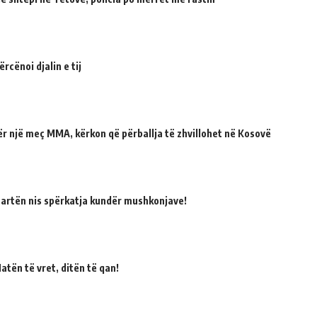
cënoi djalin e tij
për një meç MMA, kërkon që përballja të zhvillohet në Kosovë
martën nis spërkatja kundër mushkonjave!
atën të vret, ditën të qan!