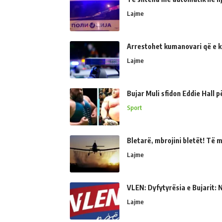
Lajme
Arrestohet kumanovari që e kër
Lajme
Bujar Muli sfidon Eddie Hall 
Sport
Bletarë, mbrojini bletët! Të 
Lajme
VLEN: Dyfytyrësia e Bujarit: N
Lajme