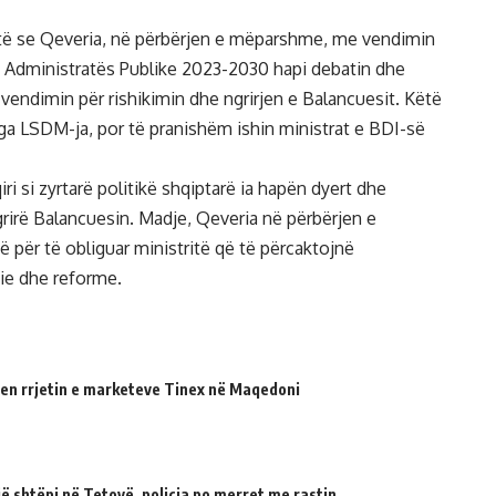
htë se Qeveria, në përbërjen e mëparshme, me vendimin
ë Administratës Publike 2023-2030 hapi debatin dhe
endimin për rishikimin dhe ngrirjen e Balancuesit. Këtë
nga LSDM-ja, por të pranishëm ishin ministrat e BDI-së
ri si zyrtarë politikë shqiptarë ia hapën dyert dhe
irë Balancuesin. Madje, Qeveria në përbërjen e
për të obliguar ministritë që të përcaktojnë
jie dhe reforme.
en rrjetin e marketeve Tinex në Maqedoni
 shtëpi në Tetovë, policia po merret me rastin