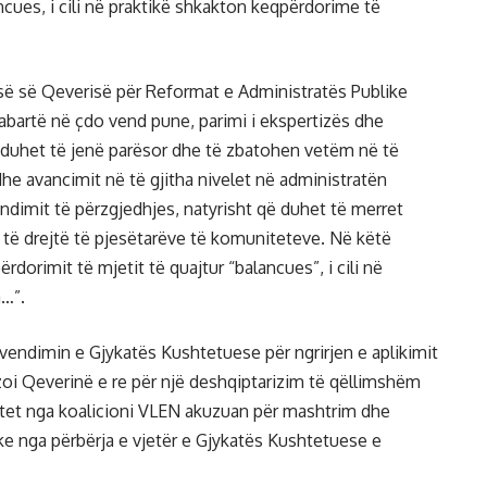
ancues, i cili në praktikë shkakton keqpërdorime të
jisë së Qeverisë për Reformat e Administratës Publike
abartë në çdo vend pune, parimi i ekspertizës dhe
 duhet të jenë parësor dhe të zbatohen vetëm në të
he avancimit në të gjitha nivelet në administratën
ndimit të përzgjedhjes, natyrisht që duhet të merret
 të drejtë të pjesëtarëve të komuniteteve. Në këtë
dorimit të mjetit të quajtur “balancues”, i cili në
…”.
 vendimin e Gjykatës Kushtetuese për ngrirjen e aplikimit
oi Qeverinë e re për një deshqiptarizim të qëllimshëm
shtet nga koalicioni VLEN akuzuan për mashtrim dhe
e nga përbërja e vjetër e Gjykatës Kushtetuese e