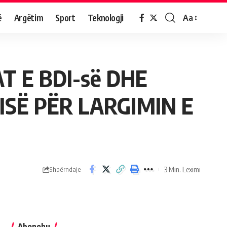
ë
Argëtim
Sport
Teknologji
Aa
T E BDI-së DHE
ISË PËR LARGIMIN E
3 Min. Leximi
Shpërndaje
Abonohu