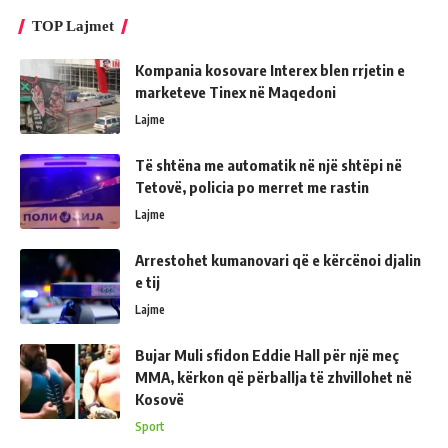
TOP Lajmet
Kompania kosovare Interex blen rrjetin e
marketeve Tinex në Maqedoni
Lajme
Të shtëna me automatik në një shtëpi në
Tetovë, policia po merret me rastin
Lajme
Arrestohet kumanovari që e kërcënoi djalin
e tij
Lajme
Bujar Muli sfidon Eddie Hall për një meç
MMA, kërkon që përballja të zhvillohet në
Kosovë
Sport