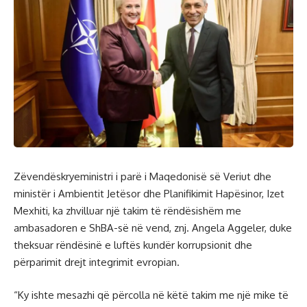
Zëvendëskryeministri i parë i Maqedonisë së Veriut dhe
ministër i Ambientit Jetësor dhe Planifikimit Hapësinor, Izet
Mexhiti, ka zhvilluar një takim të rëndësishëm me
ambasadoren e ShBA-së në vend, znj. Angela Aggeler, duke
theksuar rëndësinë e luftës kundër korrupsionit dhe
përparimit drejt integrimit evropian.
“Ky ishte mesazhi që përcolla në këtë takim me një mike të