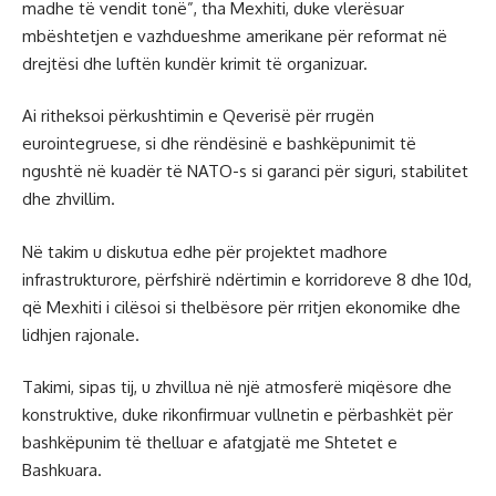
madhe të vendit tonë”, tha Mexhiti, duke vlerësuar
mbështetjen e vazhdueshme amerikane për reformat në
drejtësi dhe luftën kundër krimit të organizuar.
Ai ritheksoi përkushtimin e Qeverisë për rrugën
eurointegruese, si dhe rëndësinë e bashkëpunimit të
ngushtë në kuadër të NATO-s si garanci për siguri, stabilitet
dhe zhvillim.
Në takim u diskutua edhe për projektet madhore
infrastrukturore, përfshirë ndërtimin e korridoreve 8 dhe 10d,
që Mexhiti i cilësoi si thelbësore për rritjen ekonomike dhe
lidhjen rajonale.
Takimi, sipas tij, u zhvillua në një atmosferë miqësore dhe
konstruktive, duke rikonfirmuar vullnetin e përbashkët për
bashkëpunim të thelluar e afatgjatë me Shtetet e
Bashkuara.