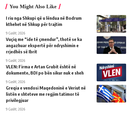
You Might Also Like
I riu nga Shkupi që u lëndua në Bodrum
kthehet në Shkup për trajtim
9 Gusht, 2026
Vuçiq me “ide të çmendur”, thotë se ka
angazhuar ekspertë për ndryshimin e
rrjedhës së Ibrit
9 Gusht, 2026
VLEN: Firma e Artan Grubit është në
dokumente, BDI po bën sikur nuk e sheh
9 Gusht, 2026
Greqia e vendosi Maqedoninë e Veriut në
listën e shteteve me regjim tatimor të
privilegjuar
9 Gusht, 2026