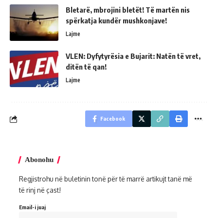
Bletarë, mbrojini bletët! Të martën nis
spërkatja kundër mushkonjave!
Lajme
VLEN: Dyfytyrësia e Bujarit: Natën të vret,
ditën të qan!
Lajme
Facebook
Abonohu
Regjistrohu në buletinin tonë për të marrë artikujt tanë më
të rinj në çast!
Email-i juaj