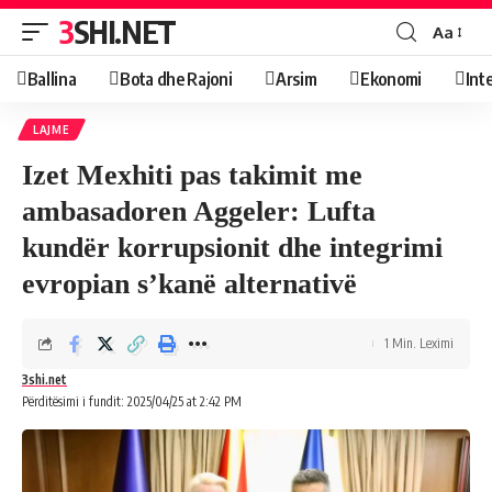
3SHI.NET
Aa
Ballina
Bota dhe Rajoni
Arsim
Ekonomi
Int
LAJME
Izet Mexhiti pas takimit me
ambasadoren Aggeler: Lufta
kundër korrupsionit dhe integrimi
evropian s’kanë alternativë
1 Min. Leximi
3shi.net
Përditësimi i fundit: 2025/04/25 at 2:42 PM