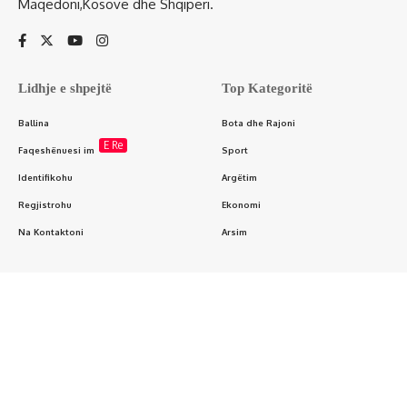
Maqedoni,Kosovë dhe Shqipëri.
Lidhje e shpejtë
Top Kategoritë
Ballina
Bota dhe Rajoni
E Re
Faqeshënuesi im
Sport
Identifikohu
Argëtim
Regjistrohu
Ekonomi
Na Kontaktoni
Arsim