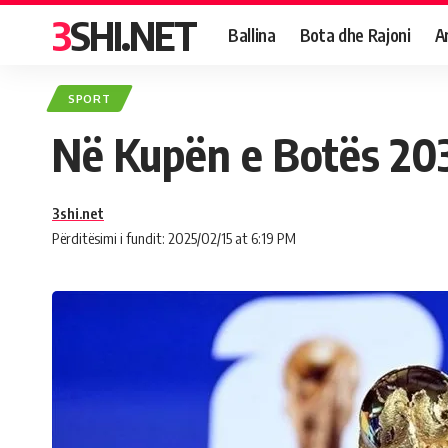
3SHI.NET
Ballina
Bota dhe Rajoni
A
SPORT
Në Kupën e Botës 203
3shi.net
Përditësimi i fundit: 2025/02/15 at 6:19 PM