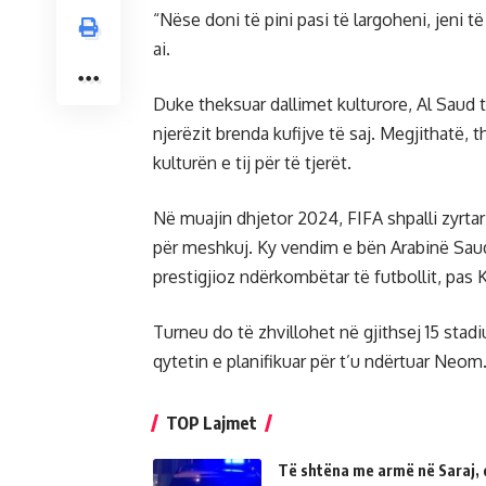
“Nëse doni të pini pasi të largoheni, jeni t
ai.
Duke theksuar dallimet kulturore, Al Saud
njerëzit brenda kufijve të saj. Megjithatë, t
kulturën e tij për të tjerët.
Në muajin dhjetor 2024, FIFA shpalli zyrta
për meshkuj. Ky vendim e bën Arabinë Saud
prestigjioz ndërkombëtar të futbollit, pas K
Turneu do të zhvillohet në gjithsej 15 stad
qytetin e planifikuar për t’u ndërtuar Neom
TOP Lajmet
Të shtëna me armë në Saraj, 