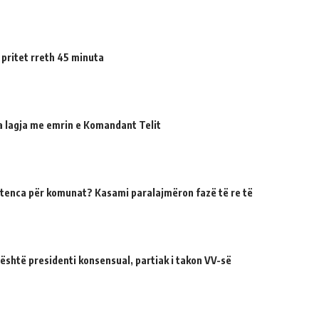
 pritet rreth 45 minuta
ua lagja me emrin e Komandant Telit
tenca për komunat? Kasami paralajmëron fazë të re të
 është presidenti konsensual, partiak i takon VV-së