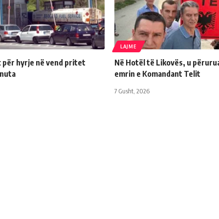
LAJME
për hyrje në vend pritet
Në Hotël të Likovës, u përuru
inuta
emrin e Komandant Telit
7 Gusht, 2026