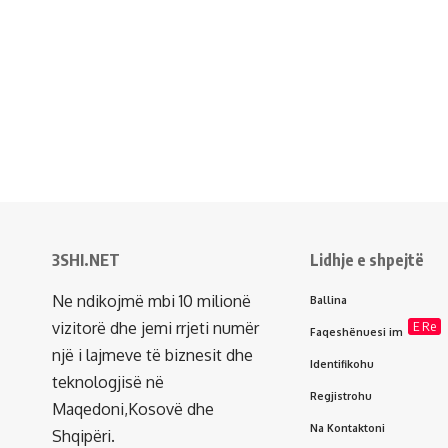
3SHI.NET
Lidhje e shpejtë
Ne ndikojmë mbi 10 milionë
Ballina
vizitorë dhe jemi rrjeti numër
E Re
Faqeshënuesi im
një i lajmeve të biznesit dhe
Identifikohu
teknologjisë në
Regjistrohu
Maqedoni,Kosovë dhe
Na Kontaktoni
Shqipëri.