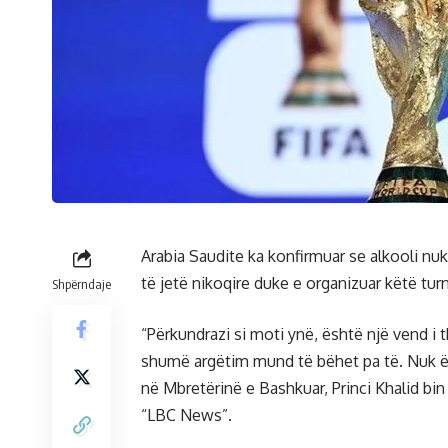
Arabia Saudite ka konfirmuar se alkooli nu
të jetë nikoqire duke e organizuar këtë tur
Shpërndaje
“Përkundrazi si moti ynë, është një vend i 
shumë argëtim mund të bëhet pa të. Nuk ë
në Mbretërinë e Bashkuar, Princi Khalid bin 
“LBC News”.