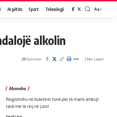
ë
Argëtim
Sport
Teknologji
Aa
dalojë alkolin
2 Min. Leximi
Shpërndaje
Abonohu
Regjistrohu në buletinin tonë për të marrë artikujt
tanë më të rinj në çast!
Email-i juaj