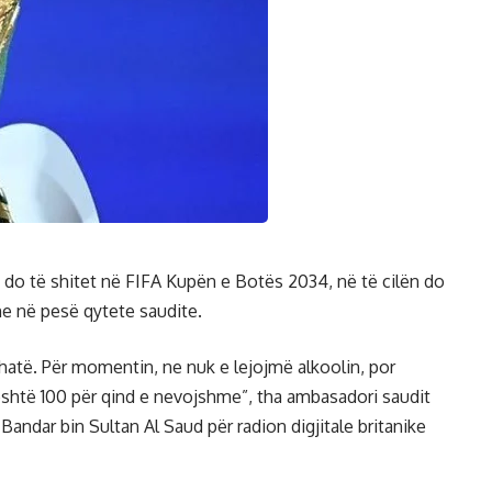
k do të shitet në FIFA Kupën e Botës 2034, në të cilën do
ne në pesë qytete saudite.
thatë. Për momentin, ne nuk e lejojmë alkoolin, por
shtë 100 për qind e nevojshme”, tha ambasadori saudit
Bandar bin Sultan Al Saud për radion digjitale britanike