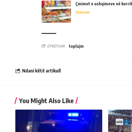
Çmimet e ushqimeve në korrik 
Ekonomi
ETIKETUAR:
toplajm
Ndani këtë artikull
You Might Also Like