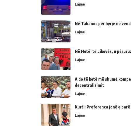
Lajme
Në Tabanoc për hyrje në vend
Lajme
Në Hotël të Likovës, u përur
Lajme
A do të ketë më shumë kompe
decentralizimit
Lajme
Kurti: Preferenca jonë e parë
Lajme