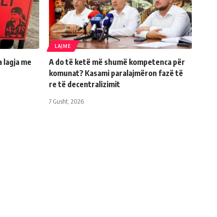
LAJME
a lagja me
A do të ketë më shumë kompetenca për
komunat? Kasami paralajmëron fazë të
re të decentralizimit
7 Gusht, 2026