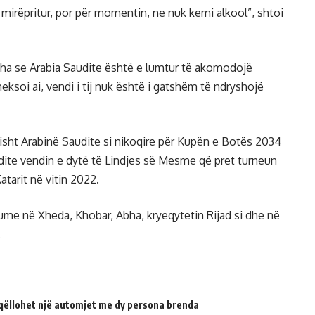
ë mirëpritur, por për momentin, ne nuk kemi alkool”, shtoi
 tha se Arabia Saudite është e lumtur të akomodojë
heksoi ai, vendi i tij nuk është i gatshëm të ndryshojë
risht Arabinë Saudite si nikoqire për Kupën e Botës 2034
ite vendin e dytë të Lindjes së Mesme që pret turneun
atarit në vitin 2022.
iume në Xheda, Khobar, Abha, kryeqytetin Rijad si dhe në
.
qëllohet një automjet me dy persona brenda